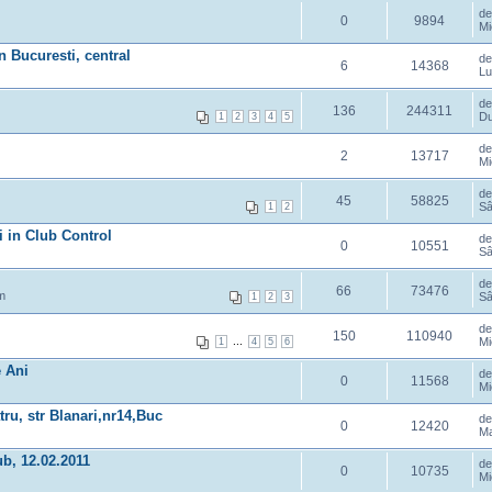
d
0
9894
Mi
in Bucuresti, central
d
6
14368
Lu
d
136
244311
Du
1
2
3
4
5
d
2
13717
Mi
d
45
58825
Sâ
1
2
 in Club Control
d
0
10551
Sâ
d
66
73476
m
Sâ
1
2
3
d
150
110940
...
Mi
1
4
5
6
 Ani
d
0
11568
Mi
tru, str Blanari,nr14,Buc
d
0
12420
Ma
ub, 12.02.2011
d
0
10735
Mi