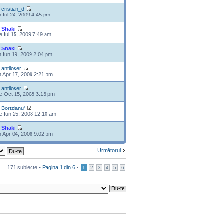
e
cristian_d
n Iul 24, 2009 4:45 pm
e
Shaki
e Iul 15, 2009 7:49 am
e
Shaki
n Iun 19, 2009 2:04 pm
e
antiloser
n Apr 17, 2009 2:21 pm
e
antiloser
e Oct 15, 2008 3:13 pm
e
Bortzianu'
e Iun 25, 2008 12:10 am
e
Shaki
n Apr 04, 2008 9:02 pm
Următorul
171 subiecte •
Pagina
1
din
6
•
1
2
3
4
5
6