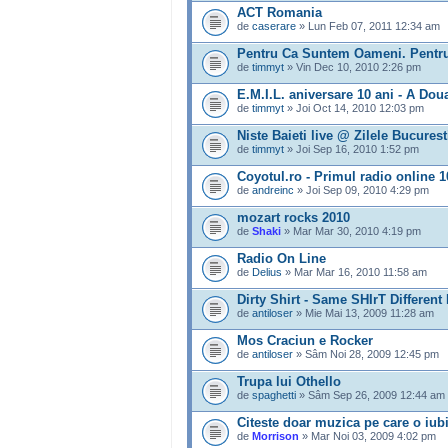
ACT Romania
de
caserare
» Lun Feb 07, 2011 12:34 am
Pentru Ca Suntem Oameni. Pentru
de
timmyt
» Vin Dec 10, 2010 2:26 pm
E.M.I.L. aniversare 10 ani - A Dou
de
timmyt
» Joi Oct 14, 2010 12:03 pm
Niste Baieti live @ Zilele Bucurest
de
timmyt
» Joi Sep 16, 2010 1:52 pm
Coyotul.ro - Primul radio online
de
andreinc
» Joi Sep 09, 2010 4:29 pm
mozart rocks 2010
de
Shaki
» Mar Mar 30, 2010 4:19 pm
Radio On Line
de
Delius
» Mar Mar 16, 2010 11:58 am
Dirty Shirt - Same SHIrT Different
de
antiloser
» Mie Mai 13, 2009 11:28 am
Mos Craciun e Rocker
de
antiloser
» Sâm Noi 28, 2009 12:45 pm
Trupa lui Othello
de
spaghetti
» Sâm Sep 26, 2009 12:44 am
Citeste doar muzica pe care o iubi
de
Morrison
» Mar Noi 03, 2009 4:02 pm