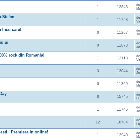
d
1
12848
Ma
 Stefan.
d
1
11798
Vi
a Incercare!
d
0
11267
Jo
iului
d
0
11073
Jo
 100% rock din Romania!
d
1
12118
Vi
d
3
13044
Jo
d
0
11369
Ma
 Day
d
8
15745
Du
d
1
11745
Jo
d
12
18784
Lu
esti ! Premiera in online!
d
1
12949
Ma