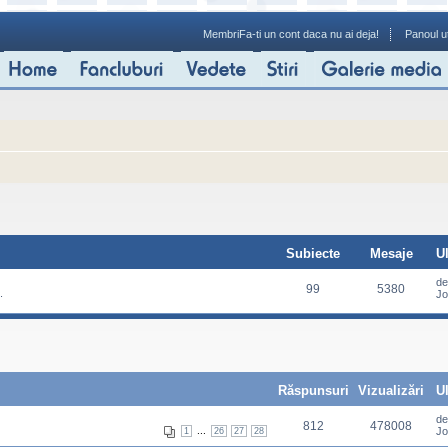
Membri
Fa-ti un cont daca nu ai deja!
Panoul ut
Subiecte
Mesaje
U
d
99
5380
.
Jo
Răspunsuri
Vizualizări
U
d
812
478008
...
Jo
1
26
27
28