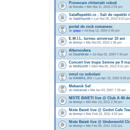
Provocare chitariștii roboți
de
Korobu
» Mie Mai 11, 2016 2:54 pm
SalaRepetitii.ro - Sali de repetitii 
de
SalaRepetitii
» Lun Noi 29, 2010 9:53 pm
portal de rock romanesc
de
gaga
» Joi Aug 12, 2004 2:45 pm
E.M.I.L. turneu aniversar 10 ani
de
timmyt
» Mie Noi 03, 2010 1:36 pm
Alternosfera
de
DeathBride
» Joi Sep 02, 2004 7:45 pm
Concert live trupa Semne pe 9 mai
de
MeliNoir88
» Sâm Mai 05, 2012 8:01 pm
omul cu sobolani
de
RAMIRA_RO
» Lun Apr 22, 2002 9:08 p
Mekanik Sef
de
mekanoid
» Mie Ian 03, 2007 7:29 am
NISTE BAIETI live @ Club A 40 de
de
timmyt
» Mie Mar 23, 2011 2:39 pm
Niste Baieti live @ Godot Cafe Tea
de
timmyt
» Mar Feb 22, 2011 4:52 pm
Niste Baieti live @ Underworld Cl
de
timmyt
» Mie Feb 09, 2011 3:02 pm