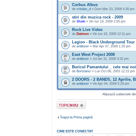
Corbus Albus
de
cristian_d
» Dum Mar 23, 2008 4:30 pm
stiri din muzica rock - 2009
de
Shaki
» Vin Iun 19, 2009 2:05 pm
Rock Live Video
de
Daïmon
» Vin Iun 19, 2009 12:11 pm
Legion - Black Underground Tour
de
antiloser
» Mar Apr 07, 2009 1:25 pm
East West Project 2008
de
antiloser
» Joi Ian 31, 2008 3:32 pm
Buricul Pamantului _ cele mai noi 
de
Bortzianu'
» Lun Oct 06, 2003 12:22 pm
2 DOORS - 2 BANDS, 12 Aprilie, B
de
antiloser
» Vin Apr 04, 2008 5:29 pm
Afişează subiectele din
Scrie un subiect
nou
Înapoi la Prima pagină
CINE ESTE CONECTAT