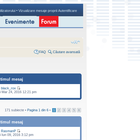
•
ilizatorului
Vizualizare mesaje proprii
Autentificare
FAQ
Căutare avansată
ltimul mesaj
e
black_rox
i Mar 24, 2016 12:21 pm
171 subiecte •
Pagina
1
din
6
•
1
2
3
4
5
6
ltimul mesaj
e
RasmanP
i Iun 09, 2016 3:12 pm