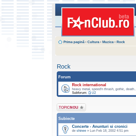
Prima pagină
‹
Cultura
‹
Muzica
‹
Rock
Rock
Forum
Rock international
heavy metal, speed'n thrash, gothic, death..
Subforum:
U2
Scrie un subiect
nou
Subiecte
Concerte - Anunturi si cronici
de
shinee
» Lun Feb 18, 2002 4:51 pm