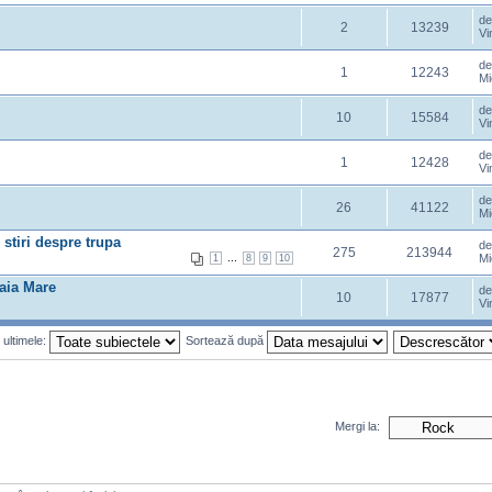
d
2
13239
Vi
d
1
12243
Mi
d
10
15584
Vi
d
1
12428
Vi
d
26
41122
Mi
stiri despre trupa
d
275
213944
...
Mi
1
8
9
10
aia Mare
d
10
17877
Vi
 ultimele:
Sortează după
Mergi la: