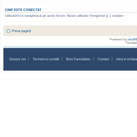
CINE ESTE CONECTAT
Utilizatorii ce navighează pe acest forum: Niciun utilizator înregistrat şi 1 vizitator
Prima pagină
Powered by
phpB
Transla
Despre noi
Termeni si conditii
Best Fanclubber
Contact
Intra in echi