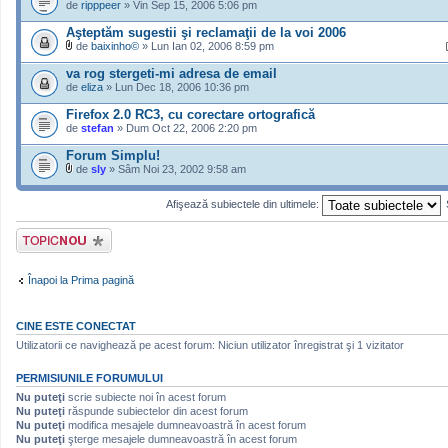
de
ripppeer
» Vin Sep 15, 2006 5:06 pm
Aşteptăm sugestii şi reclamaţii de la voi 2006
de
baixinho©
» Lun Ian 02, 2006 8:59 pm
va rog stergeti-mi adresa de email
de
eliza
» Lun Dec 18, 2006 10:36 pm
Firefox 2.0 RC3, cu corectare ortografică
de
stefan
» Dum Oct 22, 2006 2:20 pm
Forum Simplu!
de
sly
» Sâm Noi 23, 2002 9:58 am
Afişează subiectele din ultimele:
Scrie un subiect
nou
Înapoi la Prima pagină
CINE ESTE CONECTAT
Utilizatorii ce navighează pe acest forum: Niciun utilizator înregistrat şi 1 vizitator
PERMISIUNILE FORUMULUI
Nu puteţi
scrie subiecte noi în acest forum
Nu puteţi
răspunde subiectelor din acest forum
Nu puteţi
modifica mesajele dumneavoastră în acest forum
Nu puteţi
şterge mesajele dumneavoastră în acest forum