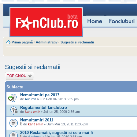
Prima pagină
‹
Administrativ
‹
Sugestii si reclamatii
Sugestii si reclamatii
Scrie un subiect
nou
Subiecte
Nemultumiri pe 2013
de
Autumn
» Lun Feb 04, 2013 6:35 pm
Regulamentul fanclub.ro
de
kant emir
» Joi Iun 25, 2009 2:56 am
Nemultumiri 2011
de
kant emir
» Dum Mar 13, 2011 11:35 pm
2010 Reclamatii, sugestii si ce-o mai fi
de
dutchess
» Vin Ian 15, 2010 2:35 pm