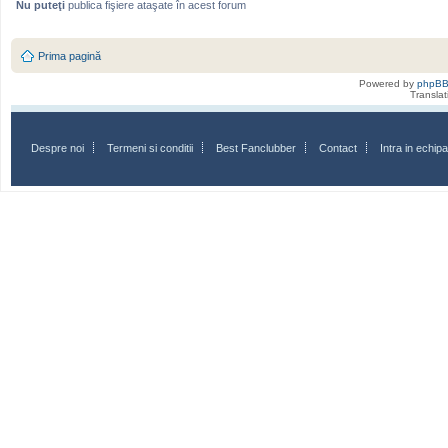
Nu puteţi
publica fişiere ataşate în acest forum
Prima pagină
Powered by
phpB
Transla
Despre noi
Termeni si conditii
Best Fanclubber
Contact
Intra in echi