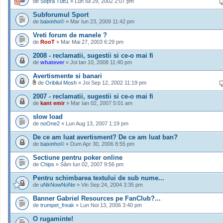
de
Sopra Tutt1
» Lun Iul 29, 2002 2:07 pm
Subforumul Sport
de
baixinho©
» Mar Iun 23, 2009 11:42 pm
Vreti forum de manele ?
de
RooT
» Mar Mai 27, 2003 6:29 pm
2008 - reclamatii, sugestii si ce-o mai fi
de
whatever
» Joi Ian 10, 2008 11:40 pm
Avertismente si banari
de
Oribilul Mosh
» Joi Sep 12, 2002 11:19 pm
2007 - reclamatii, sugestii si ce-o mai fi
de
kant emir
» Mar Ian 02, 2007 5:01 am
slow load
de
noOne2
» Lun Aug 13, 2007 1:19 pm
De ce am luat avertisment? De ce am luat ban?
de
baixinho©
» Dum Apr 30, 2006 8:55 pm
Sectiune pentru poker online
de
Chips
» Sâm Iun 02, 2007 9:56 pm
Pentru schimbarea textului de sub nume...
de
uNkNowNoNe
» Vin Sep 24, 2004 3:35 pm
Banner Gabriel Resources pe FanClub?...
de
trumpet_freak
» Lun Noi 13, 2006 3:40 pm
O rugaminte!