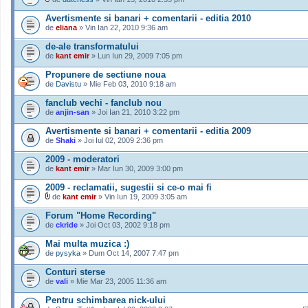
Avertismente si banari + comentarii - editia 2010
de
eliana
» Vin Ian 22, 2010 9:36 am
de-ale transformatului
de
kant emir
» Lun Iun 29, 2009 7:05 pm
Propunere de sectiune noua
de
Davistu
» Mie Feb 03, 2010 9:18 am
fanclub vechi - fanclub nou
de
anjin-san
» Joi Ian 21, 2010 3:22 pm
Avertismente si banari + comentarii - editia 2009
de
Shaki
» Joi Iul 02, 2009 2:36 pm
2009 - moderatori
de
kant emir
» Mar Iun 30, 2009 3:00 pm
2009 - reclamatii, sugestii si ce-o mai fi
de
kant emir
» Vin Iun 19, 2009 3:05 am
Forum "Home Recording"
de
ckride
» Joi Oct 03, 2002 9:18 pm
Mai multa muzica :)
de
pysyka
» Dum Oct 14, 2007 7:47 pm
Conturi sterse
de
vali
» Mie Mar 23, 2005 11:36 am
Pentru schimbarea nick-ului