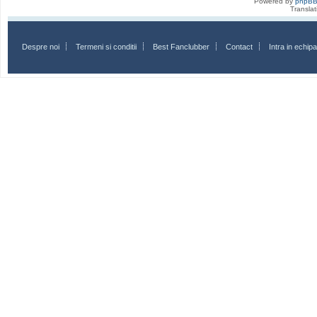
Powered by
phpB
Transla
Despre noi
Termeni si conditii
Best Fanclubber
Contact
Intra in echi