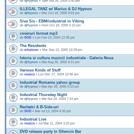
de
djHypnos
» Sâm Noi 26, 2005 5:40 pm
ILLEGAL TANZ w/ Marius & DJ Hypnos
de
djHypnos
» Mar Oct 18, 2005 9:02 pm
Siva Six - EBM/industrial in Viking
de
djHypnos
» Dum Oct 16, 2005 5:10 pm
coveruri format mp3
de
SOD
» Lun Feb 23, 2004 12:35 pm
The Residents
de
whatever
» Mar Sep 13, 2005 10:28 pm
Istoria si cultura muzicii industriale - Galeria Noua
de
djHypnos
» Mar Aug 30, 2005 9:21 pm
Various Kinds of Stuff
de
neatza
» Lun Dec 27, 2004 10:48 am
Industrial Romania yahoo group
de
djHypnos
» Mar Apr 26, 2005 9:33 pm
Industrial Thursday Night
de
djHypnos
» Mie Noi 24, 2004 7:43 am
Raritatzi & B-Side-uri
de
SOD
» Mar Iul 13, 2004 4:35 pm
Industrial Live
de
neatza
» Joi Mar 11, 2004 3:25 pm
DVD release party in SIlencio Bar