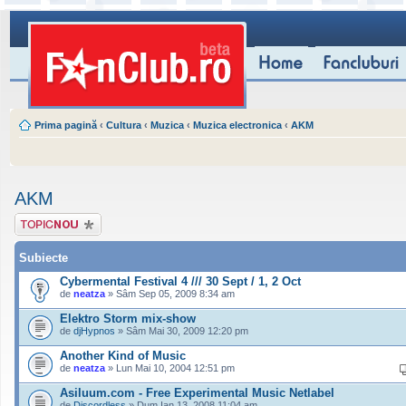
Prima pagină
‹
Cultura
‹
Muzica
‹
Muzica electronica
‹
AKM
AKM
Scrie un subiect
nou
Subiecte
Cybermental Festival 4 /// 30 Sept / 1, 2 Oct
de
neatza
» Sâm Sep 05, 2009 8:34 am
Elektro Storm mix-show
de
djHypnos
» Sâm Mai 30, 2009 12:20 pm
Another Kind of Music
de
neatza
» Lun Mai 10, 2004 12:51 pm
Asiluum.com - Free Experimental Music Netlabel
de
Discordless
» Dum Ian 13, 2008 11:04 am