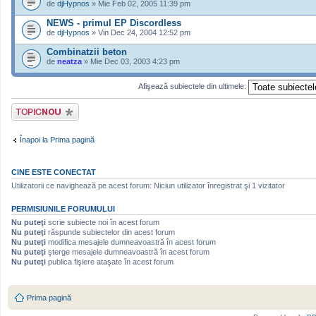
de
djHypnos
» Mie Feb 02, 2005 11:39 pm
NEWS - primul EP Discordless
de
djHypnos
» Vin Dec 24, 2004 12:52 pm
Combinatzii beton
de
neatza
» Mie Dec 03, 2003 4:23 pm
Afişează subiectele din ultimele:
Scrie un subiect
nou
Înapoi la Prima pagină
CINE ESTE CONECTAT
Utilizatorii ce navighează pe acest forum: Niciun utilizator înregistrat şi 1 vizitator
PERMISIUNILE FORUMULUI
Nu puteţi
scrie subiecte noi în acest forum
Nu puteţi
răspunde subiectelor din acest forum
Nu puteţi
modifica mesajele dumneavoastră în acest forum
Nu puteţi
şterge mesajele dumneavoastră în acest forum
Nu puteţi
publica fişiere ataşate în acest forum
Prima pagină