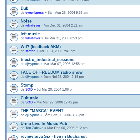
Dub
de
eyewitness
» Sâm Aug 28, 2004 9:36 am
Noise
de
whatever
» Vin Dec 31, 2004 2:21 am
left music
de
whatever
» Joi Mar 31, 2005 8:53 pm
Wtf? (feedback AKM)
de
stefan
» Joi Iul 13, 2006 7:41 pm
Electro_industrial_sessions
de
djHypnos
» Mar Mar 07, 2006 12:55 pm
FACE OF FREEDOM radio show
de
djHypnos
» Dum Noi 28, 2004 2:18 pm
Stomp
de
SOD
» Joi Mai 20, 2004 1:06 pm
Culturale
de
SOD
» Mie Mar 22, 2006 12:42 pm
THE "MASCA" EVENT
de
djHypnos
» Sâm Feb 11, 2006 3:38 pm
Urma Live In Music Pub
de
Teo Zabava
» Mar Dec 06, 2005 2:12 pm
review Siva Six - live in Bucharest