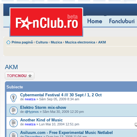
Prima pagină
‹
Cultura
‹
Muzica
‹
Muzica electronica
‹
AKM
AKM
Scrie un subiect
nou
Subiecte
Cybermental Festival 4 /// 30 Sept / 1, 2 Oct
de
neatza
» Sâm Sep 05, 2009 8:34 am
Elektro Storm mix-show
de
djHypnos
» Sâm Mai 30, 2009 12:20 pm
Another Kind of Music
de
neatza
» Lun Mai 10, 2004 12:51 pm
Asiluum.com - Free Experimental Music Netlabel
de
Discordless
» Dum Ian 13, 2008 11:04 am