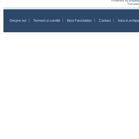
Powered by
phpB
Transla
Despre noi
Termeni si conditii
Best Fanclubber
Contact
Intra in echi