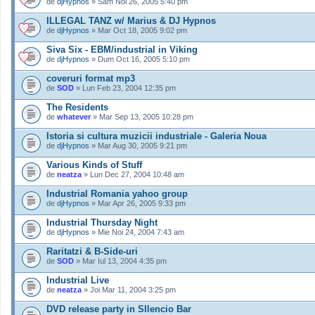
de
djHypnos
» Sâm Noi 26, 2005 5:40 pm
ILLEGAL TANZ w/ Marius & DJ Hypnos
de
djHypnos
» Mar Oct 18, 2005 9:02 pm
Siva Six - EBM/industrial in Viking
de
djHypnos
» Dum Oct 16, 2005 5:10 pm
coveruri format mp3
de
SOD
» Lun Feb 23, 2004 12:35 pm
The Residents
de
whatever
» Mar Sep 13, 2005 10:28 pm
Istoria si cultura muzicii industriale - Galeria Noua
de
djHypnos
» Mar Aug 30, 2005 9:21 pm
Various Kinds of Stuff
de
neatza
» Lun Dec 27, 2004 10:48 am
Industrial Romania yahoo group
de
djHypnos
» Mar Apr 26, 2005 9:33 pm
Industrial Thursday Night
de
djHypnos
» Mie Noi 24, 2004 7:43 am
Raritatzi & B-Side-uri
de
SOD
» Mar Iul 13, 2004 4:35 pm
Industrial Live
de
neatza
» Joi Mar 11, 2004 3:25 pm
DVD release party in SIlencio Bar