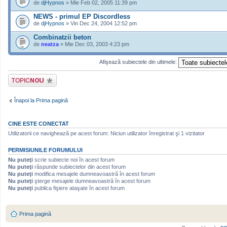
de
djHypnos
» Mie Feb 02, 2005 11:39 pm
NEWS - primul EP Discordless
de
djHypnos
» Vin Dec 24, 2004 12:52 pm
Combinatzii beton
de
neatza
» Mie Dec 03, 2003 4:23 pm
Afişează subiectele din ultimele:
Scrie un subiect
nou
Înapoi la Prima pagină
CINE ESTE CONECTAT
Utilizatorii ce navighează pe acest forum: Niciun utilizator înregistrat şi 1 vizitator
PERMISIUNILE FORUMULUI
Nu puteţi
scrie subiecte noi în acest forum
Nu puteţi
răspunde subiectelor din acest forum
Nu puteţi
modifica mesajele dumneavoastră în acest forum
Nu puteţi
şterge mesajele dumneavoastră în acest forum
Nu puteţi
publica fişiere ataşate în acest forum
Prima pagină