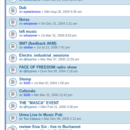
Dub
de
eyewitness
» Sâm Aug 28, 2004 9:36 am
Noise
de
whatever
» Vin Dec 31, 2004 2:21 am
left music
de
whatever
» Joi Mar 31, 2005 8:53 pm
Wtf? (feedback AKM)
de
stefan
» Joi Iul 13, 2006 7:41 pm
Electro_industrial_sessions
de
djHypnos
» Mar Mar 07, 2006 12:55 pm
FACE OF FREEDOM radio show
de
djHypnos
» Dum Noi 28, 2004 2:18 pm
Stomp
de
SOD
» Joi Mai 20, 2004 1:06 pm
Culturale
de
SOD
» Mie Mar 22, 2006 12:42 pm
THE "MASCA" EVENT
de
djHypnos
» Sâm Feb 11, 2006 3:38 pm
Urma Live In Music Pub
de
Teo Zabava
» Mar Dec 06, 2005 2:12 pm
review Siva Six - live in Bucharest