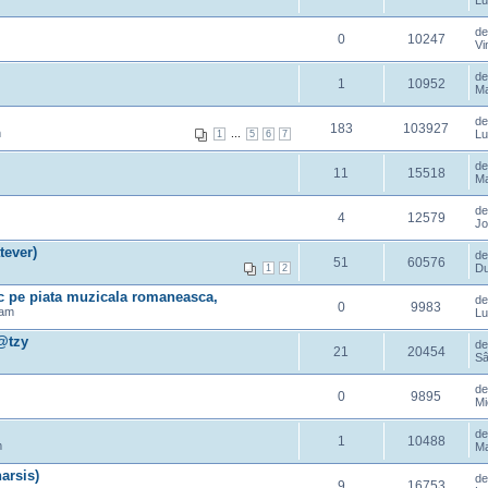
Lu
d
0
10247
Vi
d
1
10952
Ma
d
183
103927
m
...
Lu
1
5
6
7
d
11
15518
Ma
d
4
12579
Jo
tever)
d
51
60576
Du
1
2
ic pe piata muzicala romaneasca,
d
0
9983
 am
Lu
k@tzy
d
21
20454
Sâ
d
0
9895
Mi
d
1
10488
m
Ma
harsis)
d
9
16753