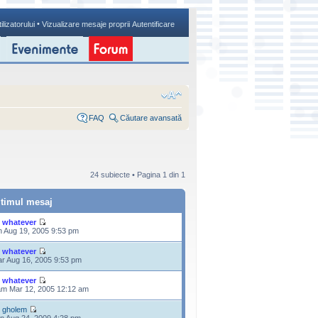
•
ilizatorului
Vizualizare mesaje proprii
Autentificare
FAQ
Căutare avansată
24 subiecte • Pagina
1
din
1
ltimul mesaj
e
whatever
n Aug 19, 2005 9:53 pm
e
whatever
r Aug 16, 2005 9:53 pm
e
whatever
m Mar 12, 2005 12:12 am
e
gholem