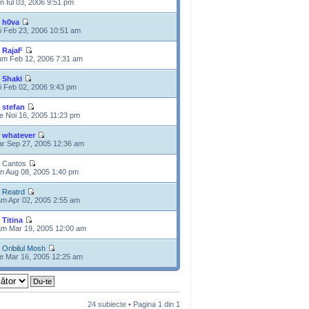
n Iul 03, 2006 9:51 pm
e
h0va
i Feb 23, 2006 10:51 am
e
RajaF
m Feb 12, 2006 7:31 am
e
Shaki
i Feb 02, 2006 9:43 pm
e
stefan
e Noi 16, 2005 11:23 pm
e
whatever
r Sep 27, 2005 12:36 am
 Cantos
n Aug 08, 2005 1:40 pm
e
Reatrd
m Apr 02, 2005 2:55 am
e
Titina
m Mar 19, 2005 12:00 am
e
Oribilul Mosh
e Mar 16, 2005 12:25 am
24 subiecte • Pagina
1
din
1