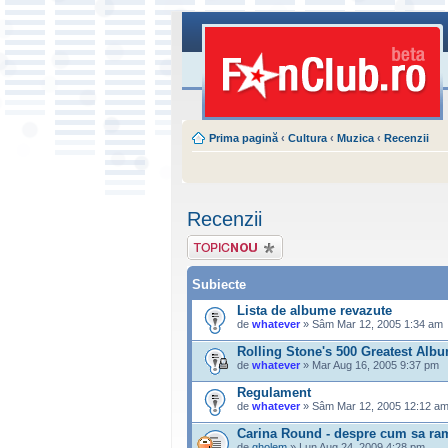
Prima pagină
‹
Cultura
‹
Muzica
‹
Recenzii
Recenzii
Scrie un subiect
nou
Subiecte
Lista de albume revazute
de
whatever
» Sâm Mar 12, 2005 1:34 am
Rolling Stone's 500 Greatest Alb
de
whatever
» Mar Aug 16, 2005 9:37 pm
Regulament
de
whatever
» Sâm Mar 12, 2005 12:12 a
Carina Round - despre cum sa rama
de
gholem
» Lun Aug 24, 2009 4:28 pm