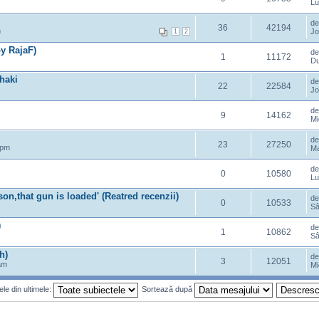
Lu
d
36
42194
m
Jo
1
2
y RajaF)
d
1
11172
Du
shaki
d
22
22584
Jo
d
9
14162
Mi
d
23
27250
 pm
Ma
de
0
10580
Lu
on,that gun is loaded' (Reatred recenzii)
d
0
10533
Sâ
)
d
1
10862
Sâ
h)
d
3
12051
am
Mi
le din ultimele:
Sortează după