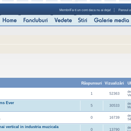
Membri
Fa-ti un cont daca nu ai deja!
Panoul ut
Răspunsuri
Vizualizări
U
d
1
52363
Vi
ums Ever
d
5
30533
Ma
d
0
16739
m
Sâ
i vertical in industria muzicala
d
0
13790