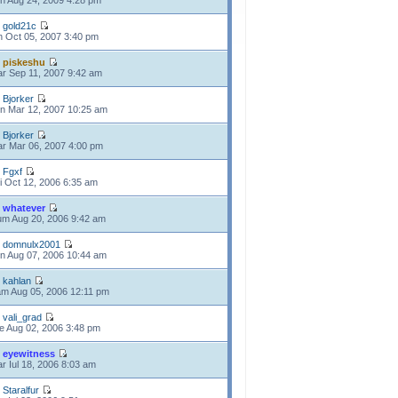
n Aug 24, 2009 4:28 pm
e
gold21c
n Oct 05, 2007 3:40 pm
e
piskeshu
r Sep 11, 2007 9:42 am
e
Bjorker
n Mar 12, 2007 10:25 am
e
Bjorker
r Mar 06, 2007 4:00 pm
e
Fgxf
i Oct 12, 2006 6:35 am
e
whatever
m Aug 20, 2006 9:42 am
e
domnulx2001
n Aug 07, 2006 10:44 am
e
kahlan
m Aug 05, 2006 12:11 pm
e
vali_grad
e Aug 02, 2006 3:48 pm
e
eyewitness
r Iul 18, 2006 8:03 am
e
Staralfur