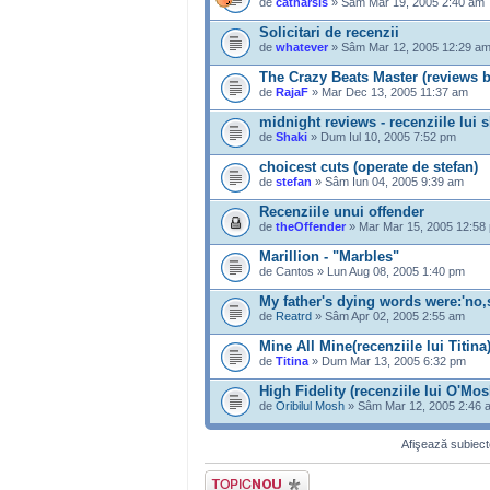
de
catharsis
» Sâm Mar 19, 2005 2:40 am
Solicitari de recenzii
de
whatever
» Sâm Mar 12, 2005 12:29 a
The Crazy Beats Master (reviews b
de
RajaF
» Mar Dec 13, 2005 11:37 am
midnight reviews - recenziile lui 
de
Shaki
» Dum Iul 10, 2005 7:52 pm
choicest cuts (operate de stefan)
de
stefan
» Sâm Iun 04, 2005 9:39 am
Recenziile unui offender
de
theOffender
» Mar Mar 15, 2005 12:58
Marillion - "Marbles"
de Cantos » Lun Aug 08, 2005 1:40 pm
My father's dying words were:'no,s
de
Reatrd
» Sâm Apr 02, 2005 2:55 am
Mine All Mine(recenziile lui Titina
de
Titina
» Dum Mar 13, 2005 6:32 pm
High Fidelity (recenziile lui O'Mos
de
Oribilul Mosh
» Sâm Mar 12, 2005 2:46 
Afişează subiecte
Scrie un subiect