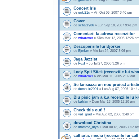
Concert Iris
de
gold21c
» Vin Oct 05, 2007 3:40 pm
Cover
de
schatzy86
» Lun Sep 10, 2007 9:41 pm
Comentarii la adresa recenziilor
de
whatever
» Sâm Mar 12, 2005 12:26 a
Descoperirile lui Bjorker
de
Bjorker
» Mie Ian 24, 2007 3:06 pm
Jaga Jazzist
de
Fgxf
» Joi Iul 27, 2006 3:26 pm
Lady Spit Stick (recenziile lui wha
de
whatever
» Vin Mar 11, 2005 2:02 am
Se lanseaza un nou proiect artist
de
domnulx2001
» Lun Aug 07, 2006 10:44
Blu pisic jam a.k.a recenziile lu 
de
kahlan
» Dum Mar 13, 2005 12:20 am
Check this out!!!
de
vali_grad
» Mie Aug 02, 2006 3:48 pm
download Christina
de
mamma_mya
» Mar Iul 18, 2006 7:52 a
cathartic media (recenziile lui cat