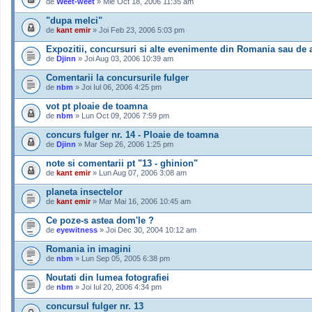
de
Weet-weet
» Mie Oct 18, 2006 11:35 am
"dupa melci"
de
kant emir
» Joi Feb 23, 2006 5:03 pm
Expozitii, concursuri si alte evenimente din Romania sau de a
de
Djinn
» Joi Aug 03, 2006 10:39 am
Comentarii la concursurile fulger
de
nbm
» Joi Iul 06, 2006 4:25 pm
vot pt ploaie de toamna
de
nbm
» Lun Oct 09, 2006 7:59 pm
concurs fulger nr. 14 - Ploaie de toamna
de
Djinn
» Mar Sep 26, 2006 1:25 pm
note si comentarii pt "13 - ghinion"
de
kant emir
» Lun Aug 07, 2006 3:08 am
planeta insectelor
de
kant emir
» Mar Mai 16, 2006 10:45 am
Ce poze-s astea dom'le ?
de
eyewitness
» Joi Dec 30, 2004 10:12 am
Romania in imagini
de
nbm
» Lun Sep 05, 2005 6:38 pm
Noutati din lumea fotografiei
de
nbm
» Joi Iul 20, 2006 4:34 pm
concursul fulger nr. 13