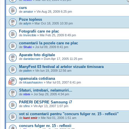
curs
de
amator
» Vin Aug 28, 2009 6:25 pm
Poze topless
de
adym
» Mar Oct 18, 2005 10:30 pm
Fotografii care ne plac
de
Invincible
» Mie Feb 25, 2009 8:49 pm
comentarii la pozele care ne plac
de
Shaki
» Joi Iul 09, 2009 8:41 pm
Aparate foto digitale
de
danielavram
» Dum Apr 17, 2005 11:25 pm
ManyFest 03 festival al artelor vizuale timisoara
de
piafen
» Vin Iun 19, 2009 12:56 am
spamuiala cotidiana
de
kkaashaasivv
» Mar Iul 03, 2007 6:41 pm
Sfaturi, intrebari, nelamuriri...
de
nbm
» Joi Sep 29, 2005 4:34 pm
PARERI DESPRE Samsung i7
de
sfinx
» Vin Apr 13, 2007 1:07 pm
vot si comentarii pentru "concurs fulger nr. 15 - reflexii"
de
kant emir
» Mie Noi 01, 2006 1:51 am
concurs fulger nr. 15 - reflexii