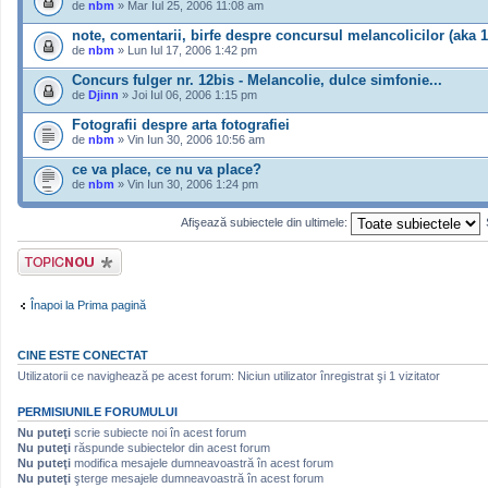
de
nbm
» Mar Iul 25, 2006 11:08 am
note, comentarii, birfe despre concursul melancolicilor (aka 1
de
nbm
» Lun Iul 17, 2006 1:42 pm
Concurs fulger nr. 12bis - Melancolie, dulce simfonie...
de
Djinn
» Joi Iul 06, 2006 1:15 pm
Fotografii despre arta fotografiei
de
nbm
» Vin Iun 30, 2006 10:56 am
ce va place, ce nu va place?
de
nbm
» Vin Iun 30, 2006 1:24 pm
Afişează subiectele din ultimele:
Scrie un subiect
nou
Înapoi la Prima pagină
CINE ESTE CONECTAT
Utilizatorii ce navighează pe acest forum: Niciun utilizator înregistrat şi 1 vizitator
PERMISIUNILE FORUMULUI
Nu puteţi
scrie subiecte noi în acest forum
Nu puteţi
răspunde subiectelor din acest forum
Nu puteţi
modifica mesajele dumneavoastră în acest forum
Nu puteţi
şterge mesajele dumneavoastră în acest forum