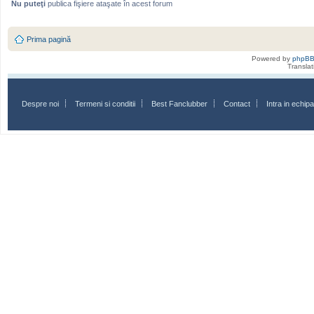
Nu puteţi
publica fişiere ataşate în acest forum
Prima pagină
Powered by
phpB
Transla
Despre noi
Termeni si conditii
Best Fanclubber
Contact
Intra in echi