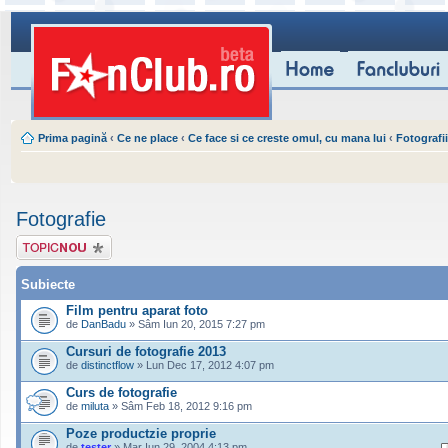
Prima pagină
‹
Ce ne place
‹
Ce face si ce creste omul, cu mana lui
‹
Fotografii
Fotografie
Scrie un subiect
nou
Subiecte
Film pentru aparat foto
de
DanBadu
» Sâm Iun 20, 2015 7:27 pm
Cursuri de fotografie 2013
de
distinctflow
» Lun Dec 17, 2012 4:07 pm
Curs de fotografie
de
miluta
» Sâm Feb 18, 2012 9:16 pm
Poze productzie proprie
de
tester
» Mar Iun 29, 2004 4:13 pm