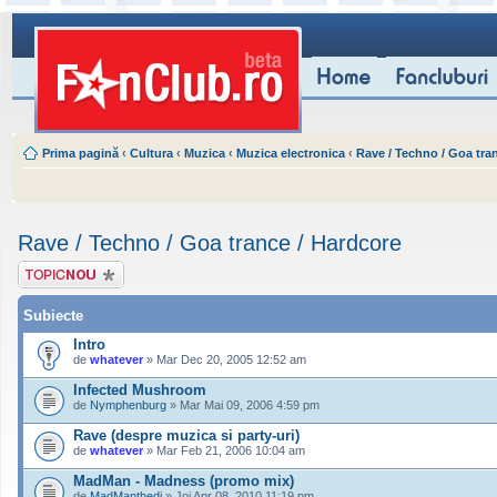
Prima pagină
‹
Cultura
‹
Muzica
‹
Muzica electronica
‹
Rave / Techno / Goa tra
Rave / Techno / Goa trance / Hardcore
Scrie un subiect
nou
Subiecte
Intro
de
whatever
» Mar Dec 20, 2005 12:52 am
Infected Mushroom
de
Nymphenburg
» Mar Mai 09, 2006 4:59 pm
Rave (despre muzica si party-uri)
de
whatever
» Mar Feb 21, 2006 10:04 am
MadMan - Madness (promo mix)
de
MadManthedj
» Joi Apr 08, 2010 11:19 pm