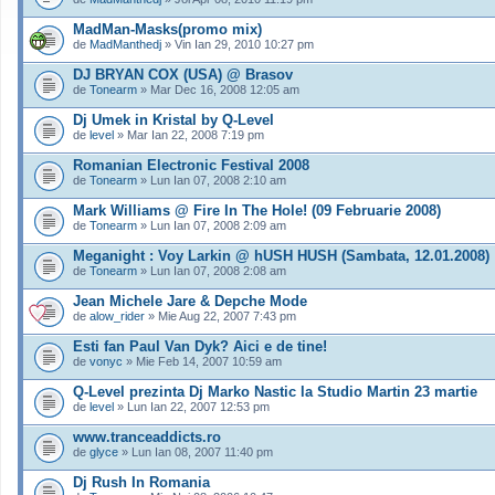
MadMan-Masks(promo mix)
de
MadManthedj
» Vin Ian 29, 2010 10:27 pm
DJ BRYAN COX (USA) @ Brasov
de
Tonearm
» Mar Dec 16, 2008 12:05 am
Dj Umek in Kristal by Q-Level
de
level
» Mar Ian 22, 2008 7:19 pm
Romanian Electronic Festival 2008
de
Tonearm
» Lun Ian 07, 2008 2:10 am
Mark Williams @ Fire In The Hole! (09 Februarie 2008)
de
Tonearm
» Lun Ian 07, 2008 2:09 am
Meganight : Voy Larkin @ hUSH HUSH (Sambata, 12.01.2008)
de
Tonearm
» Lun Ian 07, 2008 2:08 am
Jean Michele Jare & Depche Mode
de
alow_rider
» Mie Aug 22, 2007 7:43 pm
Esti fan Paul Van Dyk? Aici e de tine!
de
vonyc
» Mie Feb 14, 2007 10:59 am
Q-Level prezinta Dj Marko Nastic la Studio Martin 23 martie
de
level
» Lun Ian 22, 2007 12:53 pm
www.tranceaddicts.ro
de
glyce
» Lun Ian 08, 2007 11:40 pm
Dj Rush In Romania