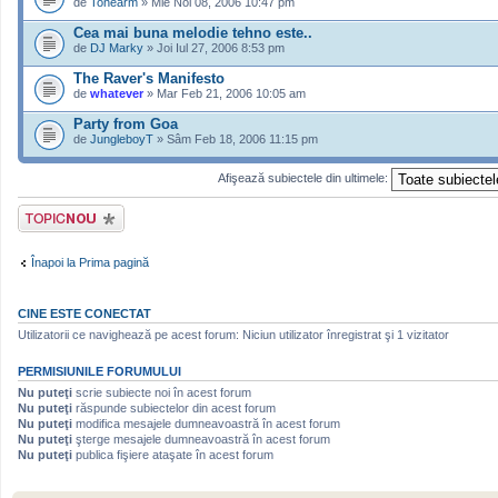
de
Tonearm
» Mie Noi 08, 2006 10:47 pm
Cea mai buna melodie tehno este..
de
DJ Marky
» Joi Iul 27, 2006 8:53 pm
The Raver's Manifesto
de
whatever
» Mar Feb 21, 2006 10:05 am
Party from Goa
de
JungleboyT
» Sâm Feb 18, 2006 11:15 pm
Afişează subiectele din ultimele:
Scrie un subiect
nou
Înapoi la Prima pagină
CINE ESTE CONECTAT
Utilizatorii ce navighează pe acest forum: Niciun utilizator înregistrat şi 1 vizitator
PERMISIUNILE FORUMULUI
Nu puteţi
scrie subiecte noi în acest forum
Nu puteţi
răspunde subiectelor din acest forum
Nu puteţi
modifica mesajele dumneavoastră în acest forum
Nu puteţi
şterge mesajele dumneavoastră în acest forum
Nu puteţi
publica fişiere ataşate în acest forum