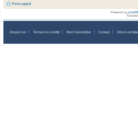
Prima pagină
Powered by
phpB
Transla
Despre noi
Termeni si conditii
Best Fanclubber
Contact
Intra in echi