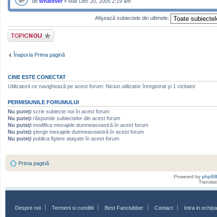
de
whatever
» Mar Dec 20, 2005 2:19 am
Afişează subiectele din ultimele:
Scrie un subiect
nou
Înapoi la Prima pagină
CINE ESTE CONECTAT
Utilizatorii ce navighează pe acest forum: Niciun utilizator înregistrat şi 1 vizitator
PERMISIUNILE FORUMULUI
Nu puteţi
scrie subiecte noi în acest forum
Nu puteţi
răspunde subiectelor din acest forum
Nu puteţi
modifica mesajele dumneavoastră în acest forum
Nu puteţi
şterge mesajele dumneavoastră în acest forum
Nu puteţi
publica fişiere ataşate în acest forum
Prima pagină
Powered by
phpB
Transla
Despre noi
Termeni si conditii
Best Fanclubber
Contact
Intra in echi