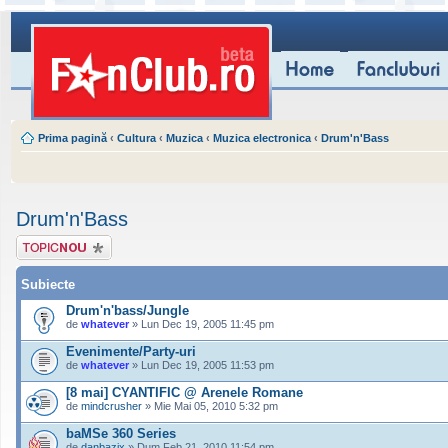
Prima pagină
‹
Cultura
‹
Muzica
‹
Muzica electronica
‹
Drum'n'Bass
Drum'n'Bass
Scrie un subiect
nou
Subiecte
Drum'n'bass/Jungle
de
whatever
» Lun Dec 19, 2005 11:45 pm
Evenimente/Party-uri
de
whatever
» Lun Dec 19, 2005 11:53 pm
[8 mai] CYANTIFIC @ Arenele Romane
de
mindcrusher
» Mie Mai 05, 2010 5:32 pm
baMSe 360 Series
de
danbazix
» Dum Feb 21, 2010 11:54 pm