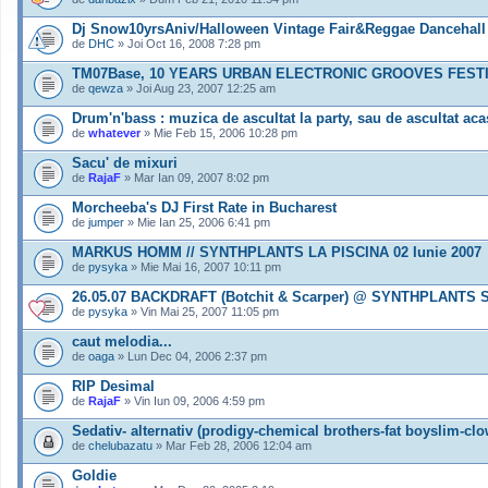
Dj Snow10yrsAniv/Halloween Vintage Fair&Reggae Dancehall
de
DHC
» Joi Oct 16, 2008 7:28 pm
TM07Base, 10 YEARS URBAN ELECTRONIC GROOVES FEST
de
qewza
» Joi Aug 23, 2007 12:25 am
Drum'n'bass : muzica de ascultat la party, sau de ascultat aca
de
whatever
» Mie Feb 15, 2006 10:28 pm
Sacu' de mixuri
de
RajaF
» Mar Ian 09, 2007 8:02 pm
Morcheeba's DJ First Rate in Bucharest
de
jumper
» Mie Ian 25, 2006 6:41 pm
MARKUS HOMM // SYNTHPLANTS LA PISCINA 02 Iunie 2007
de
pysyka
» Mie Mai 16, 2007 10:11 pm
26.05.07 BACKDRAFT (Botchit & Scarper) @ SYNTHPLANTS
de
pysyka
» Vin Mai 25, 2007 11:05 pm
caut melodia...
de
oaga
» Lun Dec 04, 2006 2:37 pm
RIP Desimal
de
RajaF
» Vin Iun 09, 2006 4:59 pm
Sedativ- alternativ (prodigy-chemical brothers-fat boyslim-clo
de
chelubazatu
» Mar Feb 28, 2006 12:04 am
Goldie