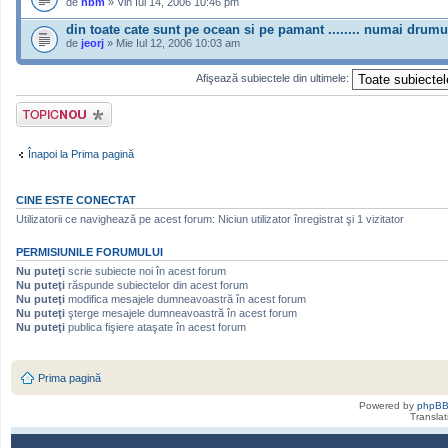
de
nbm
» Vin Iul 14, 2006 10:46 pm
din toate cate sunt pe ocean si pe pamant ........ numai drumu
de
jeorj
» Mie Iul 12, 2006 10:03 am
Afişează subiectele din ultimele:
Scrie un subiect
nou
Înapoi la Prima pagină
CINE ESTE CONECTAT
Utilizatorii ce navighează pe acest forum: Niciun utilizator înregistrat şi 1 vizitator
PERMISIUNILE FORUMULUI
Nu puteţi
scrie subiecte noi în acest forum
Nu puteţi
răspunde subiectelor din acest forum
Nu puteţi
modifica mesajele dumneavoastră în acest forum
Nu puteţi
şterge mesajele dumneavoastră în acest forum
Nu puteţi
publica fişiere ataşate în acest forum
Prima pagină
Powered by
phpB
Transla