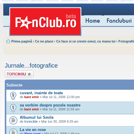
Prima pagină
‹
Ce ne place
‹
Ce face si ce creste omul, cu mana lui
‹
Fotografii
Jurnale...fotografice
Scrie un subiect
nou
Subiecte
cuvant, inainte de toate
de
kant emir
» Mar Iul 11, 2006 12:00 pm
sa vorbim despre pozele noastre
de
kant emir
» Mar Iul 11, 2006 11:59 am
Albumul lui Smile
de
Invincible
» Mar Iun 30, 2009 9:29 am
La vie en rose
de
Weet-weet
» Mie Iul 12, 2006 1:49 pm