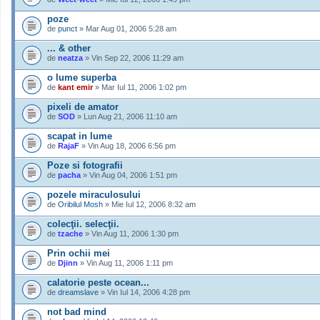
poze
de
punct
» Mar Aug 01, 2006 5:28 am
... & other
de
neatza
» Vin Sep 22, 2006 11:29 am
o lume superba
de
kant emir
» Mar Iul 11, 2006 1:02 pm
pixeli de amator
de
SOD
» Lun Aug 21, 2006 11:10 am
scapat in lume
de
RajaF
» Vin Aug 18, 2006 6:56 pm
Poze si fotografii
de
pacha
» Vin Aug 04, 2006 1:51 pm
pozele miraculosului
de
Oribilul Mosh
» Mie Iul 12, 2006 8:32 am
colecţii. selecţii.
de
tzache
» Vin Aug 11, 2006 1:30 pm
Prin ochii mei
de
Djinn
» Vin Aug 11, 2006 1:11 pm
calatorie peste ocean...
de
dreamslave
» Vin Iul 14, 2006 4:28 pm
not bad mind