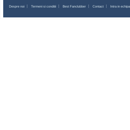
Despre noi
Termeni si conditii
Best Fanclubber
Contact
Intra in echi