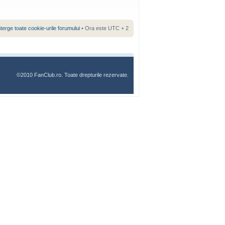
terge toate cookie-urile forumului
• Ora este UTC + 2
©2010 FanClub.ro. Toate drepturile rezervate.