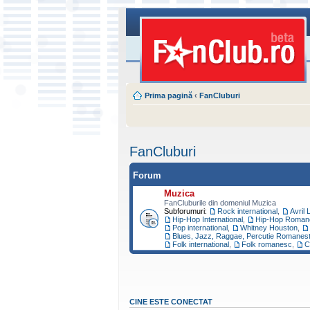
Prima pagină
‹
FanCluburi
FanCluburi
Forum
Muzica
FanCluburile din domeniul Muzica
Subforumuri:
Rock international
,
Avril 
Hip-Hop International
,
Hip-Hop Roman
Pop international
,
Whitney Houston
,
Blues, Jazz, Raggae, Percutie Romanest
Folk international
,
Folk romanesc
,
C
CINE ESTE CONECTAT