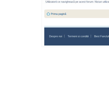
Utilizatorii ce navighează pe acest forum: Niciun utilizat
Prima pagină
Despre noi
Termeni si conditii
Best Fanclu