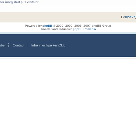
or înregistrat şi 1 vizitator
Echipa
•
Ş
Powered by
phpBB
© 2000, 2002, 2005, 2007 phpBB Group
Translation/Traducere:
phpBB România
bber
Contact
Intra in echipa FanClub