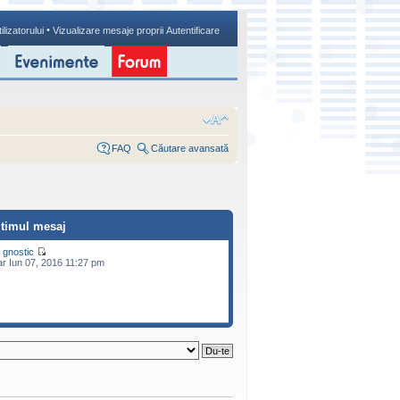
•
ilizatorului
Vizualizare mesaje proprii
Autentificare
FAQ
Căutare avansată
ltimul mesaj
e
gnostic
r Iun 07, 2016 11:27 pm