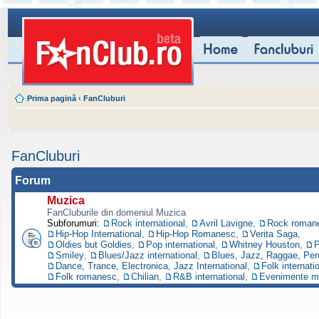
Prima pagină
‹
FanCluburi
FanCluburi
Forum
Muzica
FanCluburile din domeniul Muzica
Subforumuri:
Rock international
,
Avril Lavigne
,
Rock roman
Hip-Hop International
,
Hip-Hop Romanesc
,
Verita Saga
,
Oldies but Goldies
,
Pop international
,
Whitney Houston
,
P
Smiley
,
Blues/Jazz international
,
Blues, Jazz, Raggae, Per
Dance, Trance, Electronica, Jazz International
,
Folk internati
Folk romanesc
,
Chilian
,
R&B international
,
Evenimente m