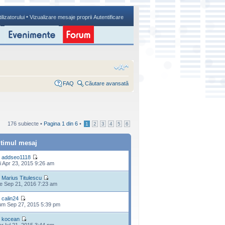
•
ilizatorului
Vizualizare mesaje proprii
Autentificare
FAQ
Căutare avansată
176 subiecte •
Pagina
1
din
6
•
1
2
3
4
5
6
ltimul mesaj
e
addseo1118
i Apr 23, 2015 9:26 am
e
Marius Titulescu
e Sep 21, 2016 7:23 am
e
calin24
m Sep 27, 2015 5:39 pm
e
kocean