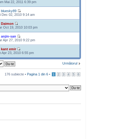
m Mai 22, 2011 6:39 pm
e
bluesky89
i Dec 02, 2010 9:14 am
e
Daimon
r Oct 19, 2010 10:03 pm
e
anjin-san
r Apr 27, 2010 9:22 pm
e
kant emir
n Apr 23, 2010 6:55 pm
Următorul
176 subiecte •
Pagina
1
din
6
•
1
2
3
4
5
6