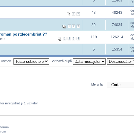
0
11409
Du
d
43
48243
Jo
1
2
d
89
74034
Ma
1
2
3
r roman postdecembrist ??
d
119
126214
 pm
Ma
1
2
3
4
d
5
15354
Vi
 ultimele:
Sortează după
Mergi la:
or înregistrat şi 1 vizitator
 forum
orum