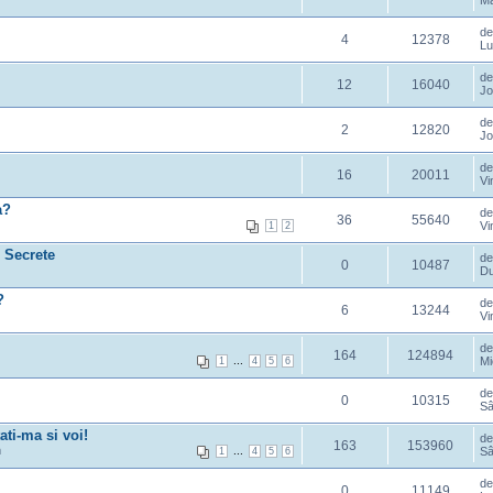
Ma
d
4
12378
Lu
d
12
16040
Jo
d
2
12820
Jo
d
16
20011
Vi
a?
d
36
55640
Vi
1
2
r Secrete
d
0
10487
Du
?
d
6
13244
Vi
d
164
124894
...
Mi
1
4
5
6
d
0
10315
Sâ
ati-ma si voi!
d
163
153960
m
...
Sâ
1
4
5
6
d
0
11149