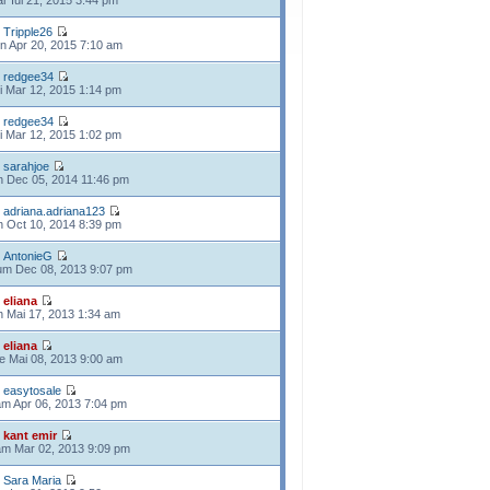
r Iul 21, 2015 3:44 pm
e
Tripple26
n Apr 20, 2015 7:10 am
e
redgee34
i Mar 12, 2015 1:14 pm
e
redgee34
i Mar 12, 2015 1:02 pm
e
sarahjoe
n Dec 05, 2014 11:46 pm
e
adriana.adriana123
n Oct 10, 2014 8:39 pm
e
AntonieG
m Dec 08, 2013 9:07 pm
e
eliana
n Mai 17, 2013 1:34 am
e
eliana
e Mai 08, 2013 9:00 am
e
easytosale
m Apr 06, 2013 7:04 pm
e
kant emir
m Mar 02, 2013 9:09 pm
e
Sara Maria