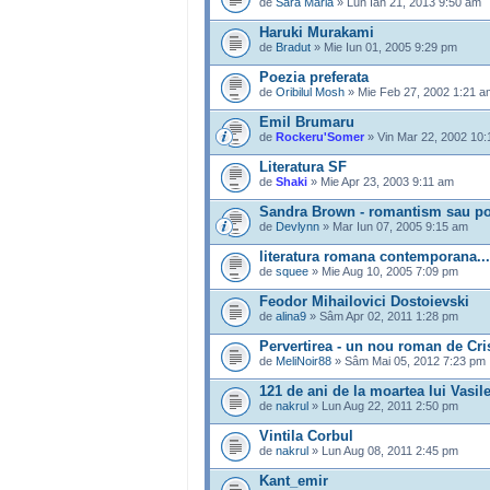
de
Sara Maria
» Lun Ian 21, 2013 9:50 am
Haruki Murakami
de
Bradut
» Mie Iun 01, 2005 9:29 pm
Poezia preferata
de
Oribilul Mosh
» Mie Feb 27, 2002 1:21 a
Emil Brumaru
de
Rockeru'Somer
» Vin Mar 22, 2002 10
Literatura SF
de
Shaki
» Mie Apr 23, 2003 9:11 am
Sandra Brown - romantism sau po
de
Devlynn
» Mar Iun 07, 2005 9:15 am
literatura romana contemporana...
de
squee
» Mie Aug 10, 2005 7:09 pm
Feodor Mihailovici Dostoievski
de
alina9
» Sâm Apr 02, 2011 1:28 pm
Pervertirea - un nou roman de Cr
de
MeliNoir88
» Sâm Mai 05, 2012 7:23 pm
121 de ani de la moartea lui Vasil
de
nakrul
» Lun Aug 22, 2011 2:50 pm
Vintila Corbul
de
nakrul
» Lun Aug 08, 2011 2:45 pm
Kant_emir