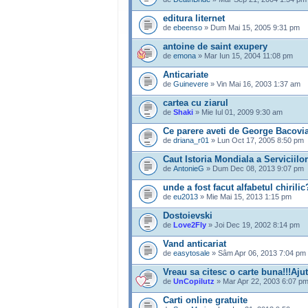
editura liternet
de
ebeenso
» Dum Mai 15, 2005 9:31 pm
antoine de saint exupery
de
emona
» Mar Iun 15, 2004 11:08 pm
Anticariate
de
Guinevere
» Vin Mai 16, 2003 1:37 am
cartea cu ziarul
de
Shaki
» Mie Iul 01, 2009 9:30 am
Ce parere aveti de George Bacovi
de
driana_r01
» Lun Oct 17, 2005 8:50 pm
Caut Istoria Mondiala a Serviciilo
de
AntonieG
» Dum Dec 08, 2013 9:07 pm
unde a fost facut alfabetul chirilic
de
eu2013
» Mie Mai 15, 2013 1:15 pm
Dostoievski
de
Love2Fly
» Joi Dec 19, 2002 8:14 pm
Vand anticariat
de
easytosale
» Sâm Apr 06, 2013 7:04 pm
Vreau sa citesc o carte buna!!!Ajut
de
UnCopilutz
» Mar Apr 22, 2003 6:07 p
Carti online gratuite