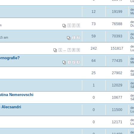
Lu
d
12
19199
Ma
d
73
76588
m
Du
1
2
3
d
59
70393
:15 am
Du
1
2
d
242
151817
...
Lu
1
7
8
9
rnografie?
d
64
77435
Mi
1
2
3
d
25
27902
Sâ
d
1
12029
Sâ
istina Nemerovschi
d
0
10677
Sâ
e Alecsandri
d
0
11500
Lu
d
0
12171
Lu
d