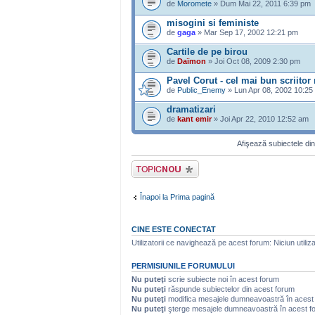
de
Moromete
» Dum Mai 22, 2011 6:39 pm
misogini si feministe
de
gaga
» Mar Sep 17, 2002 12:21 pm
Cartile de pe birou
de
Daïmon
» Joi Oct 08, 2009 2:30 pm
Pavel Corut - cel mai bun scriito
de
Public_Enemy
» Lun Apr 08, 2002 10:25
dramatizari
de
kant emir
» Joi Apr 22, 2010 12:52 am
Afişează subiectele din
Scrie un subiect
nou
Înapoi la Prima pagină
CINE ESTE CONECTAT
Utilizatorii ce navighează pe acest forum: Niciun utilizat
PERMISIUNILE FORUMULUI
Nu puteţi
scrie subiecte noi în acest forum
Nu puteţi
răspunde subiectelor din acest forum
Nu puteţi
modifica mesajele dumneavoastră în acest
Nu puteţi
şterge mesajele dumneavoastră în acest f