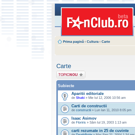
Prima pagină
‹
Cultura
‹
Carte
Carte
Scrie un subiect
nou
Subiecte
Aparitii editoriale
de
Shaki
» Mie Iul 12, 2006 10:56 am
Carti de constructii
de
constructii
» Lun Ian 11, 2010 8:05 pm
Isaac Asimov
de
Floriris
» Sâm Iul 19, 2003 1:13 am
carti rezumate in 25 de cuvinte
de
DeathBride
» Mar Sep 21, 2004 1:34 pm