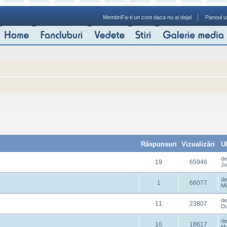
Membri
Fa-ti un cont daca nu ai deja!
Panoul ut
Răspunsuri
Vizualizări
U
d
19
65946
Jo
d
1
66077
Mi
d
11
23807
Du
d
10
18617