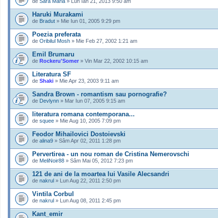
de
Sara Maria
» Lun Ian 21, 2013 9:50 am
Haruki Murakami
de
Bradut
» Mie Iun 01, 2005 9:29 pm
Poezia preferata
de
Oribilul Mosh
» Mie Feb 27, 2002 1:21 am
Emil Brumaru
de
Rockeru'Somer
» Vin Mar 22, 2002 10:15 am
Literatura SF
de
Shaki
» Mie Apr 23, 2003 9:11 am
Sandra Brown - romantism sau pornografie?
de
Devlynn
» Mar Iun 07, 2005 9:15 am
literatura romana contemporana...
de
squee
» Mie Aug 10, 2005 7:09 pm
Feodor Mihailovici Dostoievski
de
alina9
» Sâm Apr 02, 2011 1:28 pm
Pervertirea - un nou roman de Cristina Nemerovschi
de
MeliNoir88
» Sâm Mai 05, 2012 7:23 pm
121 de ani de la moartea lui Vasile Alecsandri
de
nakrul
» Lun Aug 22, 2011 2:50 pm
Vintila Corbul
de
nakrul
» Lun Aug 08, 2011 2:45 pm
Kant_emir