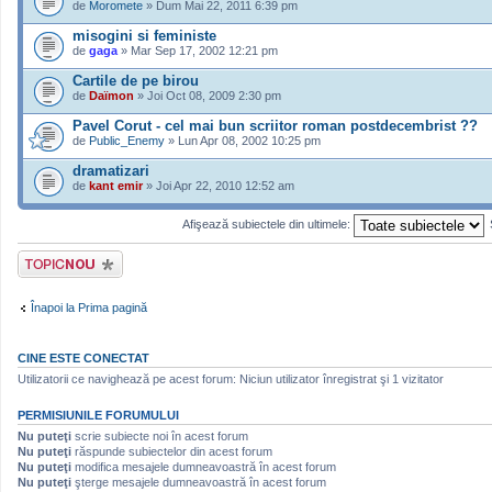
de
Moromete
» Dum Mai 22, 2011 6:39 pm
misogini si feministe
de
gaga
» Mar Sep 17, 2002 12:21 pm
Cartile de pe birou
de
Daïmon
» Joi Oct 08, 2009 2:30 pm
Pavel Corut - cel mai bun scriitor roman postdecembrist ??
de
Public_Enemy
» Lun Apr 08, 2002 10:25 pm
dramatizari
de
kant emir
» Joi Apr 22, 2010 12:52 am
Afişează subiectele din ultimele:
Scrie un subiect
nou
Înapoi la Prima pagină
CINE ESTE CONECTAT
Utilizatorii ce navighează pe acest forum: Niciun utilizator înregistrat şi 1 vizitator
PERMISIUNILE FORUMULUI
Nu puteţi
scrie subiecte noi în acest forum
Nu puteţi
răspunde subiectelor din acest forum
Nu puteţi
modifica mesajele dumneavoastră în acest forum
Nu puteţi
şterge mesajele dumneavoastră în acest forum