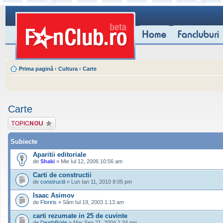
Prima pagină
‹
Cultura
‹
Carte
Carte
Scrie un subiect
nou
Subiecte
Aparitii editoriale
de
Shaki
» Mie Iul 12, 2006 10:56 am
Carti de constructii
de
constructii
» Lun Ian 11, 2010 8:05 pm
Isaac Asimov
de
Floriris
» Sâm Iul 19, 2003 1:13 am
carti rezumate in 25 de cuvinte
de
DeathBride
» Mar Sep 21, 2004 1:34 pm