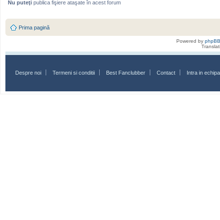
Nu puteţi
publica fişiere ataşate în acest forum
Prima pagină
Powered by
phpB
Transla
Despre noi
Termeni si conditii
Best Fanclubber
Contact
Intra in echi