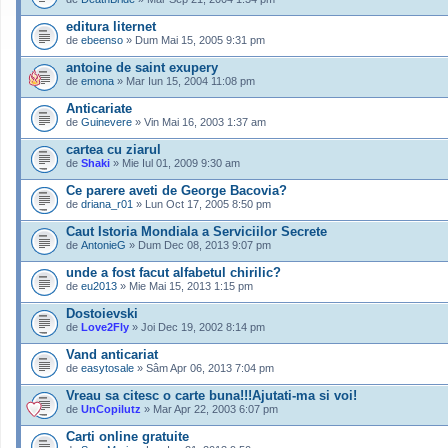
editura liternet
de
ebeenso
» Dum Mai 15, 2005 9:31 pm
antoine de saint exupery
de
emona
» Mar Iun 15, 2004 11:08 pm
Anticariate
de
Guinevere
» Vin Mai 16, 2003 1:37 am
cartea cu ziarul
de
Shaki
» Mie Iul 01, 2009 9:30 am
Ce parere aveti de George Bacovia?
de
driana_r01
» Lun Oct 17, 2005 8:50 pm
Caut Istoria Mondiala a Serviciilor Secrete
de
AntonieG
» Dum Dec 08, 2013 9:07 pm
unde a fost facut alfabetul chirilic?
de
eu2013
» Mie Mai 15, 2013 1:15 pm
Dostoievski
de
Love2Fly
» Joi Dec 19, 2002 8:14 pm
Vand anticariat
de
easytosale
» Sâm Apr 06, 2013 7:04 pm
Vreau sa citesc o carte buna!!!Ajutati-ma si voi!
de
UnCopilutz
» Mar Apr 22, 2003 6:07 pm
Carti online gratuite