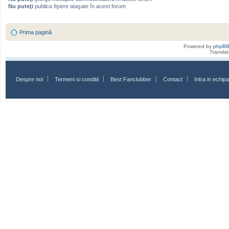
Nu puteţi
publica fişiere ataşate în acest forum
Prima pagină
Powered by
phpB
Transla
Despre noi
Termeni si conditii
Best Fanclubber
Contact
Intra in echi