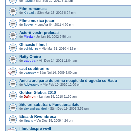
de
nakrul
» Mar Sep 20, 2011 3:11 pm
Film romanesc
de
Kryszti
» Sâm Mar 16, 2002 8:24 pm
FIlme muzica jocuri
de
Beever
» Lun Apr 04, 2011 4:20 pm
Actorii vostri preferati
de
Mirela
» Joi Ian 10, 2002 9:56 pm
Ghiceste filmul
de
eolithic_ro
» Mie Mar 31, 2010 4:12 pm
Natty Oreiro
de
gabuba
» Vin Dec 14, 2001 11:04 am
caut subtitrari ro
de
ceapaev
» Sâm Noi 14, 2009 3:00 pm
Aniela are parte de prima noapte de dragoste cu Radu
de
Adi.Vrauko
» Mie Feb 10, 2010 12:00 pm
Golden Globes 2010
de
Daïmon
» Lun Ian 18, 2010 11:30 am
Site-uri subtitrari: Functionalitate
de
alexandruandrei
» Sâm Dec 19, 2009 3:56 pm
Elisa di Rivombrosa
de
liliparis
» Vin Dec 18, 2009 4:24 pm
filme despre wwII