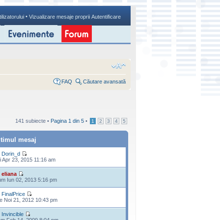
•
ilizatorului
Vizualizare mesaje proprii
Autentificare
FAQ
Căutare avansată
141 subiecte •
Pagina
1
din
5
•
1
2
3
4
5
ltimul mesaj
e
Dorin_d
i Apr 23, 2015 11:16 am
e
eliana
m Iun 02, 2013 5:16 pm
e
FinalPrice
e Noi 21, 2012 10:43 pm
e
Invincible