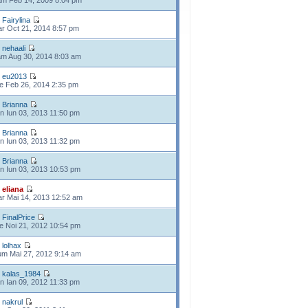
m Feb 14, 2009 8:04 pm
e
Fairylina
r Oct 21, 2014 8:57 pm
e
nehaali
m Aug 30, 2014 8:03 am
e
eu2013
e Feb 26, 2014 2:35 pm
e
Brianna
n Iun 03, 2013 11:50 pm
e
Brianna
n Iun 03, 2013 11:32 pm
e
Brianna
n Iun 03, 2013 10:53 pm
e
eliana
r Mai 14, 2013 12:52 am
e
FinalPrice
e Noi 21, 2012 10:54 pm
e
lolhax
m Mai 27, 2012 9:14 am
e
kalas_1984
n Ian 09, 2012 11:33 pm
e
nakrul