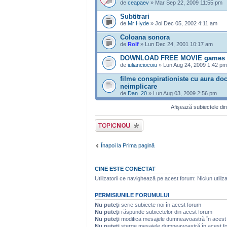
de
ceapaev
» Mar Sep 22, 2009 11:55 pm
Subtitrari
de
Mr Hyde
» Joi Dec 05, 2002 4:11 am
Coloana sonora
de
Rolf
» Lun Dec 24, 2001 10:17 am
DOWNLOAD FREE MOVIE games 
de
iulianciocoiu
» Lun Aug 24, 2009 1:42 pm
filme conspirationiste cu aura doc
neimplicare
de
Dan_20
» Lun Aug 03, 2009 2:56 pm
Afişează subiectele din
Scrie un subiect
nou
Înapoi la Prima pagină
CINE ESTE CONECTAT
Utilizatorii ce navighează pe acest forum: Niciun utilizat
PERMISIUNILE FORUMULUI
Nu puteţi
scrie subiecte noi în acest forum
Nu puteţi
răspunde subiectelor din acest forum
Nu puteţi
modifica mesajele dumneavoastră în acest
Nu puteţi
şterge mesajele dumneavoastră în acest f