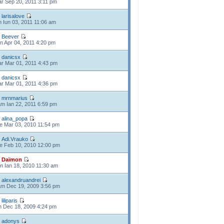
r Sep 20, 2011 3:11 pm
e
larisalove
n Iun 03, 2011 11:06 am
e
Beever
n Apr 04, 2011 4:20 pm
e
danicsx
r Mar 01, 2011 4:43 pm
e
danicsx
r Mar 01, 2011 4:36 pm
e
mrnmarius
m Ian 22, 2011 6:59 pm
e
alina_popa
e Mar 03, 2010 11:54 pm
e
Adi.Vrauko
e Feb 10, 2010 12:00 pm
e
Daïmon
n Ian 18, 2010 11:30 am
e
alexandruandrei
m Dec 19, 2009 3:56 pm
e
liliparis
n Dec 18, 2009 4:24 pm
e
adonys