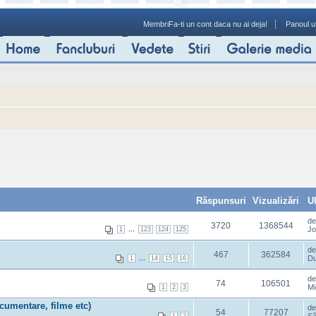
Membri
Fa-ti un cont daca nu ai deja!
Panoul ut
Răspunsuri
Vizualizări
U
d
3720
1368544
...
Jo
1
123
124
125
d
467
362584
...
Du
1
14
15
16
d
74
106501
Mi
1
2
3
cumentare, filme etc)
d
54
77207