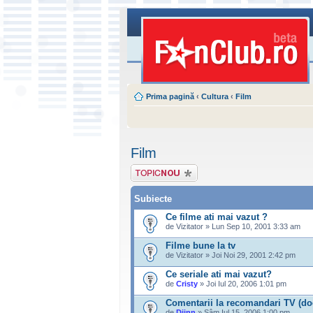
Prima pagină
‹
Cultura
‹
Film
Film
Scrie un subiect
nou
Subiecte
Ce filme ati mai vazut ?
de Vizitator » Lun Sep 10, 2001 3:33 am
Filme bune la tv
de Vizitator » Joi Noi 29, 2001 2:42 pm
Ce seriale ati mai vazut?
de
Cristy
» Joi Iul 20, 2006 1:01 pm
Comentarii la recomandari TV (do
de
Djinn
» Sâm Iul 15, 2006 1:00 pm