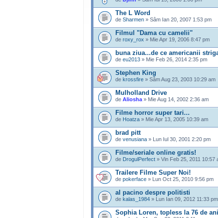
The L Word
de
Sharmen
» Sâm Ian 20, 2007 1:53 pm
Filmul "Dama cu camelii"
de
roxy_rox
» Mie Apr 19, 2006 8:47 pm
buna ziua...de ce americanii striga
de
eu2013
» Mie Feb 26, 2014 2:35 pm
Stephen King
de
krossfire
» Sâm Aug 23, 2003 10:29 am
Mulholland Drive
de
Aliosha
» Mie Aug 14, 2002 2:36 am
Filme horror super tari...
de
Hoatza
» Mie Apr 13, 2005 10:39 am
brad pitt
de
venusiana
» Lun Iul 30, 2001 2:20 pm
Filme/seriale online gratis!
de
DrogulPerfect
» Vin Feb 25, 2011 10:57
Trailere Filme Super Noi!
de
pokerface
» Lun Oct 25, 2010 9:56 pm
al pacino despre politisti
de
kalas_1984
» Lun Ian 09, 2012 11:33 pm
Sophia Loren, topless la 76 de an