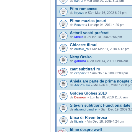
de
nakrul
» Mar Sep 20, 2011 3:11 pm
Film romanesc
de
Kryszti
» Sâm Mar 16, 2002 8:24 pm
FIlme muzica jocuri
de
Beever
» Lun Apr 04, 2011 4:20 pm
Actorii vostri preferati
de
Mirela
» Joi Ian 10, 2002 9:56 pm
Ghiceste filmul
de
eolithic_ro
» Mie Mar 31, 2010 4:12 pm
Natty Oreiro
de
gabuba
» Vin Dec 14, 2001 11:04 am
caut subtitrari ro
de
ceapaev
» Sâm Noi 14, 2009 3:00 pm
Aniela are parte de prima noapte
de
Adi.Vrauko
» Mie Feb 10, 2010 12:00 p
Golden Globes 2010
de
Daïmon
» Lun Ian 18, 2010 11:30 am
Site-uri subtitrari: Functionalitate
de
alexandruandrei
» Sâm Dec 19, 2009 3:
Elisa di Rivombrosa
de
liliparis
» Vin Dec 18, 2009 4:24 pm
filme despre wwII