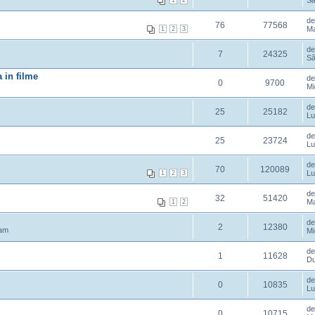
Sâ
1
2
d
76
77568
Ma
1
2
3
d
7
24325
Sâ
 in filme
d
0
9700
Mi
d
25
25182
Lu
d
25
23724
Lu
d
70
120089
Lu
1
2
3
d
32
51420
Ma
1
2
d
2
12380
 am
Mi
d
1
11628
Du
d
0
10835
Lu
i
d
0
10715