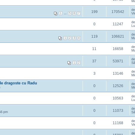
Ma
d
199
170542
...
Vi
1
5
6
7
d
0
11247
Lu
d
119
106621
Ma
1
2
3
4
d
11
16658
Ma
d
37
53971
Sâ
1
2
d
3
13146
Mi
 de dragoste cu Radu
d
0
12526
m
Mi
d
0
10563
Lu
d
0
11073
56 pm
Sâ
d
0
11168
Vi
d