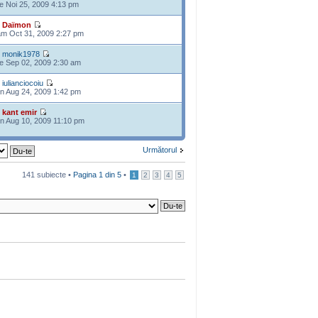
e Noi 25, 2009 4:13 pm
e
Daïmon
m Oct 31, 2009 2:27 pm
e
monik1978
e Sep 02, 2009 2:30 am
e
iulianciocoiu
n Aug 24, 2009 1:42 pm
e
kant emir
n Aug 10, 2009 11:10 pm
Următorul
141 subiecte •
Pagina
1
din
5
•
1
2
3
4
5