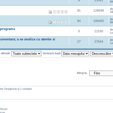
8
15091
Mi
d
91
128049
Sâ
1
2
3
4
d
94
108465
Mi
1
2
3
4
programs
d
0
11530
Lu
umentara; a se analiza cu atentie si
d
27
27644
Lu
 ultimele:
Sortează după
Mergi la:
or înregistrat şi 1 vizitator
 forum
orum