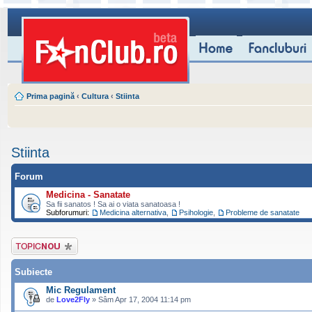
Prima pagină
‹
Cultura
‹
Stiinta
Stiinta
Forum
Medicina - Sanatate
Sa fii sanatos ! Sa ai o viata sanatoasa !
Subforumuri:
Medicina alternativa
,
Psihologie
,
Probleme de sanatate
Scrie un subiect
nou
Subiecte
Mic Regulament
de
Love2Fly
» Sâm Apr 17, 2004 11:14 pm