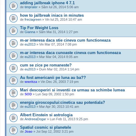
adding jailbreak iphone 4 7.1
de
timprater
» Sâm Iul 26, 2014 5:06 am
how to jailbreak iniacs in minutes
de
freciagreen
» Vin Iul 25, 2014 10:47 am
Tip For Weight Loss
de
Gianna
» Sâm Mai 31, 2014 1:27 pm
m-ar interesa daca stie cineva cum functioneaza
de
eu2013
» Vin Mar 07, 2014 7:08 pm
m-ar interesa daca cunoaste cineva cum functioneaza
de
eu2013
» Mar Mar 04, 2014 8:05 am
cum se zice pe romaneste?
de
eu2013
» Dum Mar 02, 2014 1:14 pm
Au fost americanii pe luna au ba??
de
wwritza
» Vin Dec 26, 2003 7:19 pm
Mari descoperiri si inventii ce urmau sa schimbe lumea
de
SOD
» Lun Sep 09, 2002 1:50 pm
energia giroscopului:cinetica sau potentiala?
de
eu2013
» Mar Apr 30, 2013 10:41 am
Albert Einstein si astrologia
de
AndreeaDogar
» Lun Feb 11, 2013 9:25 pm
Spatiul cosmic si planetele
de
Joao
» Joi Sep 12, 2002 3:21 pm