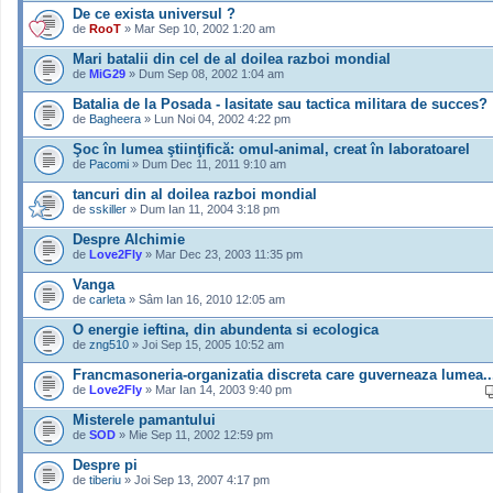
De ce exista universul ?
de
RooT
» Mar Sep 10, 2002 1:20 am
Mari batalii din cel de al doilea razboi mondial
de
MiG29
» Dum Sep 08, 2002 1:04 am
Batalia de la Posada - lasitate sau tactica militara de succes?
de
Bagheera
» Lun Noi 04, 2002 4:22 pm
Şoc în lumea ştiinţifică: omul-animal, creat în laboratoarel
de
Pacomi
» Dum Dec 11, 2011 9:10 am
tancuri din al doilea razboi mondial
de
sskiller
» Dum Ian 11, 2004 3:18 pm
Despre Alchimie
de
Love2Fly
» Mar Dec 23, 2003 11:35 pm
Vanga
de
carleta
» Sâm Ian 16, 2010 12:05 am
O energie ieftina, din abundenta si ecologica
de
zng510
» Joi Sep 15, 2005 10:52 am
Francmasoneria-organizatia discreta care guverneaza lumea..
de
Love2Fly
» Mar Ian 14, 2003 9:40 pm
Misterele pamantului
de
SOD
» Mie Sep 11, 2002 12:59 pm
Despre pi
de
tiberiu
» Joi Sep 13, 2007 4:17 pm