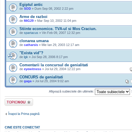
Egiptul antic
de
SOD
» Dum Sep 08, 2002 2:22 pm
Arme de razboi
de
MiG29
» Mar Sep 10, 2002 11:04 pm
Stiinte economice. TVA-ul si Mos Craciun.
de
spartacus
» Vin Feb 09, 2007 12:32 pm
clonarea umana
de
catharsis
» Mie Ian 29, 2003 12:17 am
"Exista vid"?
de
lgk
» Joi Sep 28, 2006 8:17 pm
Comentarii la concursul de genialitati
de
eyewitness
» Joi Iul 29, 2004 12:22 pm
CONCURS de genialitati
de
gaga
» Joi Iul 29, 2004 9:02 am
Afişează subiectele din ultimele:
Scrie un subiect
nou
Înapoi la Prima pagină
CINE ESTE CONECTAT