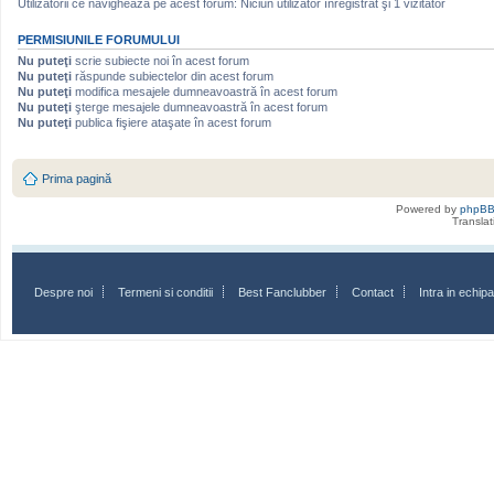
Utilizatorii ce navighează pe acest forum: Niciun utilizator înregistrat şi 1 vizitator
PERMISIUNILE FORUMULUI
Nu puteţi
scrie subiecte noi în acest forum
Nu puteţi
răspunde subiectelor din acest forum
Nu puteţi
modifica mesajele dumneavoastră în acest forum
Nu puteţi
şterge mesajele dumneavoastră în acest forum
Nu puteţi
publica fişiere ataşate în acest forum
Prima pagină
Powered by
phpB
Transla
Despre noi
Termeni si conditii
Best Fanclubber
Contact
Intra in echi