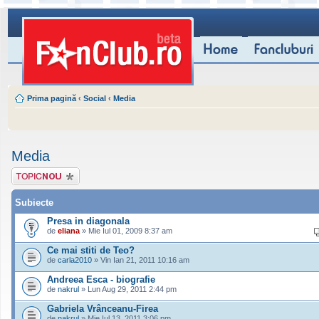
Prima pagină
‹
Social
‹
Media
Media
Scrie un subiect
nou
Subiecte
Presa in diagonala
de
eliana
» Mie Iul 01, 2009 8:37 am
Ce mai stiti de Teo?
de
carla2010
» Vin Ian 21, 2011 10:16 am
Andreea Esca - biografie
de
nakrul
» Lun Aug 29, 2011 2:44 pm
Gabriela Vrânceanu-Firea
de
nakrul
» Mie Iul 13, 2011 3:06 pm