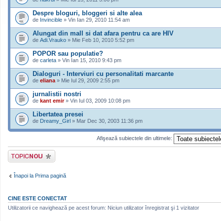
Despre bloguri, bloggeri si alte alea
de
Invincible
» Vin Ian 29, 2010 11:54 am
Alungat din mall si dat afara pentru ca are HIV
de
Adi.Vrauko
» Mie Feb 10, 2010 5:52 pm
POPOR sau populatie?
de
carleta
» Vin Ian 15, 2010 9:43 pm
Dialoguri - Interviuri cu personalitati marcante
de
eliana
» Mie Iul 29, 2009 2:55 pm
jurnalistii nostri
de
kant emir
» Vin Iul 03, 2009 10:08 pm
Libertatea presei
de
Dreamy_Girl
» Mar Dec 30, 2003 11:36 pm
Afişează subiectele din ultimele:
Scrie un subiect
nou
Înapoi la Prima pagină
CINE ESTE CONECTAT
Utilizatorii ce navighează pe acest forum: Niciun utilizator înregistrat şi 1 vizitator