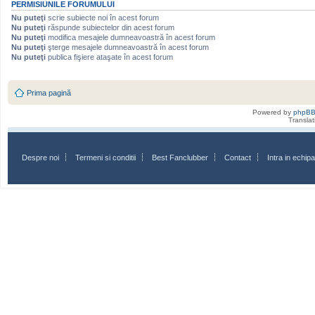
PERMISIUNILE FORUMULUI
Nu puteţi
scrie subiecte noi în acest forum
Nu puteţi
răspunde subiectelor din acest forum
Nu puteţi
modifica mesajele dumneavoastră în acest forum
Nu puteţi
şterge mesajele dumneavoastră în acest forum
Nu puteţi
publica fişiere ataşate în acest forum
Prima pagină
Powered by
phpB
Transla
Despre noi
Termeni si conditii
Best Fanclubber
Contact
Intra in echi