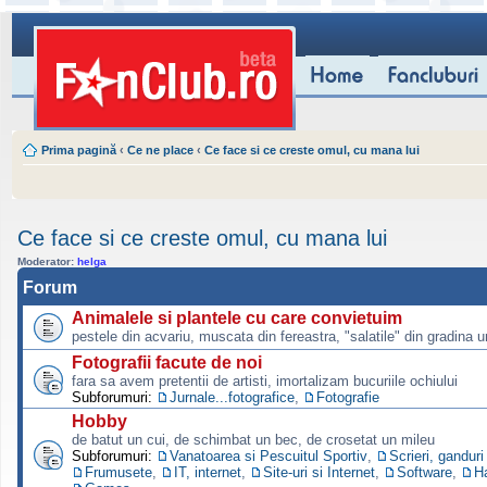
Prima pagină
‹
Ce ne place
‹
Ce face si ce creste omul, cu mana lui
Ce face si ce creste omul, cu mana lui
Moderator:
helga
Forum
Animalele si plantele cu care convietuim
pestele din acvariu, muscata din fereastra, "salatile" din gradina u
Fotografii facute de noi
fara sa avem pretentii de artisti, imortalizam bucuriile ochiului
Subforumuri:
Jurnale...fotografice
,
Fotografie
Hobby
de batut un cui, de schimbat un bec, de crosetat un mileu
Subforumuri:
Vanatoarea si Pescuitul Sportiv
,
Scrieri, ganduri
Frumusete
,
IT, internet
,
Site-uri si Internet
,
Software
,
H