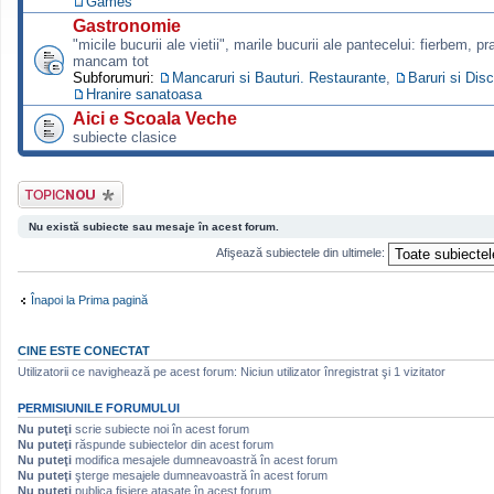
Games
Gastronomie
"micile bucurii ale vietii", marile bucurii ale pantecelui: fierbem, p
mancam tot
Subforumuri:
Mancaruri si Bauturi. Restaurante
,
Baruri si Dis
Hranire sanatoasa
Aici e Scoala Veche
subiecte clasice
Scrie un subiect
nou
Nu există subiecte sau mesaje în acest forum.
Afişează subiectele din ultimele:
Înapoi la Prima pagină
CINE ESTE CONECTAT
Utilizatorii ce navighează pe acest forum: Niciun utilizator înregistrat şi 1 vizitator
PERMISIUNILE FORUMULUI
Nu puteţi
scrie subiecte noi în acest forum
Nu puteţi
răspunde subiectelor din acest forum
Nu puteţi
modifica mesajele dumneavoastră în acest forum
Nu puteţi
şterge mesajele dumneavoastră în acest forum
Nu puteţi
publica fişiere ataşate în acest forum