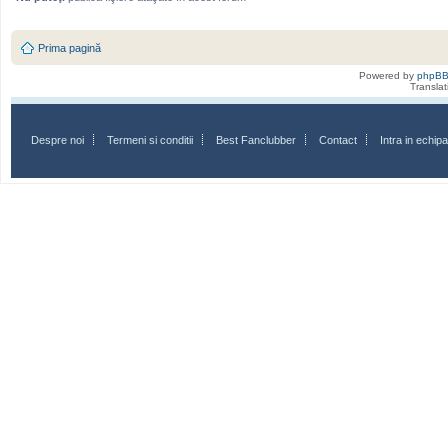
Prima pagină
Powered by
phpB
Transla
Despre noi
Termeni si conditii
Best Fanclubber
Contact
Intra in echi