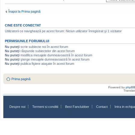
Înapoi la Prima pagină
CINE ESTE CONECTAT
Utilizatorii ce navighează pe acest forum: Niciun utilizator înregistrat şi 1 vizitator
PERMISIUNILE FORUMULUI
Nu puteţi
scrie subiecte noi în acest forum
Nu puteţi
răspunde subiectelor din acest forum
Nu puteţi
modifica mesajele dumneavoastră în acest forum
Nu puteţi
şterge mesajele dumneavoastră în acest forum
Nu puteţi
publica fişiere ataşate în acest forum
Prima pagină
Powered by
phpB
Transla
Despre noi
Termeni si conditii
Best Fanclubber
Contact
Intra in echi