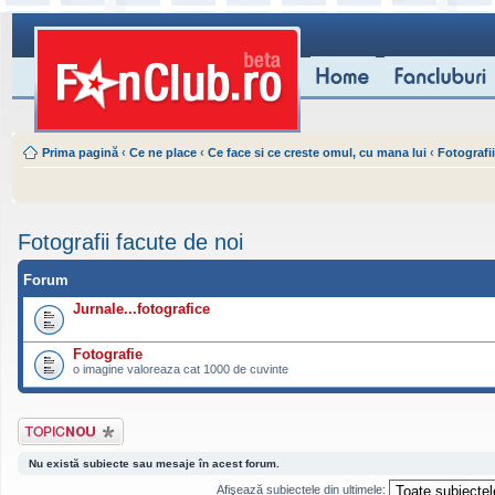
Prima pagină
‹
Ce ne place
‹
Ce face si ce creste omul, cu mana lui
‹
Fotografii
Fotografii facute de noi
Forum
Jurnale...fotografice
Fotografie
o imagine valoreaza cat 1000 de cuvinte
Scrie un subiect
nou
Nu există subiecte sau mesaje în acest forum.
Afişează subiectele din ultimele: