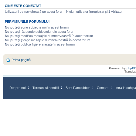
CINE ESTE CONECTAT
Utilizatorii ce navighează pe acest forum: Niciun utilizator înregistrat şi 1 vizitator
PERMISIUNILE FORUMULUI
Nu puteţi
scrie subiecte noi în acest forum
Nu puteţi
răspunde subiectelor din acest forum
Nu puteţi
modifica mesajele dumneavoastră în acest forum
Nu puteţi
şterge mesajele dumneavoastră în acest forum
Nu puteţi
publica fişiere ataşate în acest forum
Prima pagină
Powered by
phpB
Transla
Despre noi
Termeni si conditii
Best Fanclubber
Contact
Intra in echi