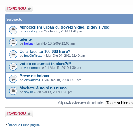
Scrie un subiect
nou
Subiecte
Motociclism urban cu dovezi video. Biggy's vlog
de
superbiggy
» Mar Iun 21, 2016 11:41 pm
talente
de
helga
» Lun Noi 16, 2009 12:06 am
Ce ai face cu 100 000 Euro?
de
free2infiltrate
» Mar Oct 04, 2011 11:40 am
voi de ce sunteti in stare?:P
de
yepsornope
» Joi Mar 11, 2010 1:30 am
Prese de balotat
de
AlexandraT
» Vin Dec 18, 2009 1:01 pm
Machete Auto si nu numai
de
sby.ro
» Vin Noi 13, 2009 1:26 pm
Afişează subiectele din ultimele:
Scrie un subiect
nou
Înapoi la Prima pagină