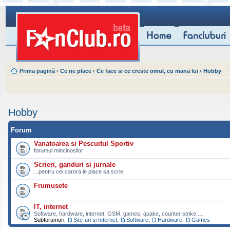
Prima pagină
‹
Ce ne place
‹
Ce face si ce creste omul, cu mana lui
‹
Hobby
Hobby
Forum
Vanatoarea si Pescuitul Sportiv
forumul mincinosilor
Scrieri, ganduri si jurnale
...pentru cei carora le place sa scrie
Frumusete
IT, internet
Software, hardware, internet, GSM, games, quake, counter strike ....
Subforumuri:
Site-uri si Internet
,
Software
,
Hardware
,
Games