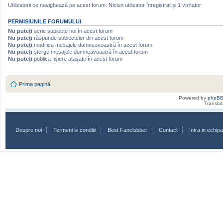
Utilizatorii ce navighează pe acest forum: Niciun utilizator înregistrat şi 1 vizitator
PERMISIUNILE FORUMULUI
Nu puteţi
scrie subiecte noi în acest forum
Nu puteţi
răspunde subiectelor din acest forum
Nu puteţi
modifica mesajele dumneavoastră în acest forum
Nu puteţi
şterge mesajele dumneavoastră în acest forum
Nu puteţi
publica fişiere ataşate în acest forum
Prima pagină
Powered by
phpB
Transla
Despre noi
Termeni si conditii
Best Fanclubber
Contact
Intra in echi