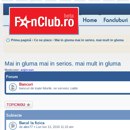
Prima pagină
‹
Ce ne place
‹
Mai in gluma mai in serios. mai mult in gluma
Mai in gluma mai in serios. mai mult in gluma
Moderator:
anjin-san
Forum
Bancuri
bancuri de toate felurile. se servesc calde
Scrie un subiect
nou
Subiecte
Bacul la fizica
de
alex77
» Lun Iun 13, 2016 11:10 am