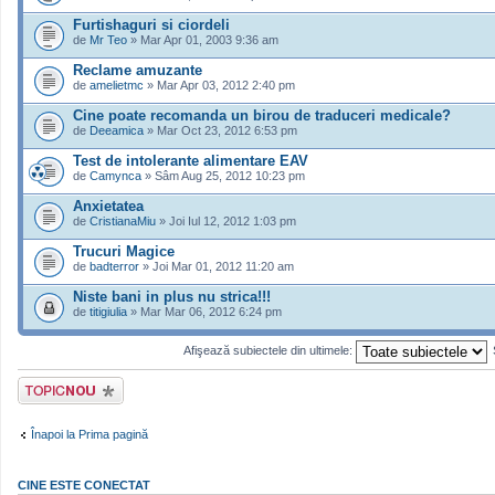
Furtishaguri si ciordeli
de
Mr Teo
» Mar Apr 01, 2003 9:36 am
Reclame amuzante
de
amelietmc
» Mar Apr 03, 2012 2:40 pm
Cine poate recomanda un birou de traduceri medicale?
de
Deeamica
» Mar Oct 23, 2012 6:53 pm
Test de intolerante alimentare EAV
de
Camynca
» Sâm Aug 25, 2012 10:23 pm
Anxietatea
de
CristianaMiu
» Joi Iul 12, 2012 1:03 pm
Trucuri Magice
de
badterror
» Joi Mar 01, 2012 11:20 am
Niste bani in plus nu strica!!!
de
titigiulia
» Mar Mar 06, 2012 6:24 pm
Afişează subiectele din ultimele:
Scrie un subiect
nou
Înapoi la Prima pagină
CINE ESTE CONECTAT