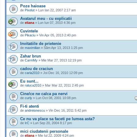
Poze haioase
de
Pixelut
» Lun Ian 22, 2007 2:17 am
Avatarul meu - cu explicatii
de
eliana
» Lun Iun 07, 2010 4:36 pm
Cuvintele
de
Pikaciu
» Vin Apr 05, 2013 2:40 pm
Invitatiile de prietenie
de
maximilian
» Sâm Apr 13, 2013 1:25 pm
Zahar brun
de
CarmMy
» Mie Mar 27, 2013 12:19 pm
cadou de craciun
de
carla2010
» Joi Dec 16, 2010 12:09 pm
Eu sunt...
de
raluca2010
» Mar Mar 22, 2011 2:45 pm
Cine/ce ne calca pa nervi
de
curly
» Lun Oct 08, 2001 10:08 pm
Fi-ti atenti
de
andreionescu
» Vin Dec 16, 2011 5:42 pm
Ce nu va place sa faceti pe lumea asta?
de
IrC
» Lun Sep 20, 2004 8:17 pm
mici ciudatenii personale
de
eliana
» Mie Iul 22, 2009 4:24 pm