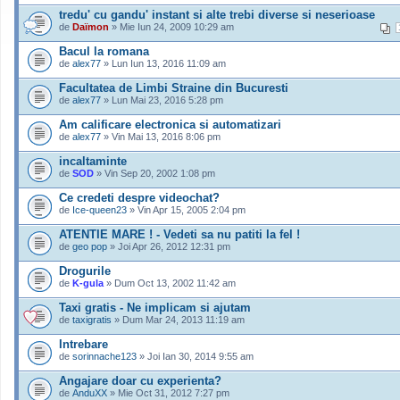
tredu' cu gandu' instant si alte trebi diverse si neserioase
de
Daïmon
» Mie Iun 24, 2009 10:29 am
Bacul la romana
de
alex77
» Lun Iun 13, 2016 11:09 am
Facultatea de Limbi Straine din Bucuresti
de
alex77
» Lun Mai 23, 2016 5:28 pm
Am calificare electronica si automatizari
de
alex77
» Vin Mai 13, 2016 8:06 pm
incaltaminte
de
SOD
» Vin Sep 20, 2002 1:08 pm
Ce credeti despre videochat?
de
Ice-queen23
» Vin Apr 15, 2005 2:04 pm
ATENTIE MARE ! - Vedeti sa nu patiti la fel !
de
geo pop
» Joi Apr 26, 2012 12:31 pm
Drogurile
de
K-gula
» Dum Oct 13, 2002 11:42 am
Taxi gratis - Ne implicam si ajutam
de
taxigratis
» Dum Mar 24, 2013 11:19 am
Intrebare
de
sorinnache123
» Joi Ian 30, 2014 9:55 am
Angajare doar cu experienta?
de
AnduXX
» Mie Oct 31, 2012 7:27 pm