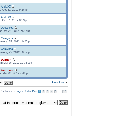
e
AnduXX
e Oct 31, 2012 9:16 pm
e
AnduXX
e Oct 31, 2012 8:53 pm
e
Deeamica
r Oct 23, 2012 6:53 pm
e
Camynca
m Aug 25, 2012 10:23 pm
e
Camynca
m Aug 25, 2012 10:17 pm
e
Daimon
m Mai 26, 2012 12:36 am
e
kant emir
r Mar 06, 2012 7:41 pm
Următorul
7 subiecte •
Pagina
1
din
15
•
...
1
2
3
4
5
15