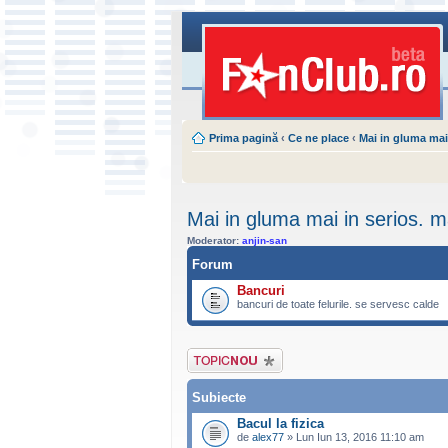
Prima pagină
‹
Ce ne place
‹
Mai in gluma mai
Mai in gluma mai in serios. m
Moderator:
anjin-san
Forum
Bancuri
bancuri de toate felurile. se servesc calde
Scrie un subiect
nou
Subiecte
Bacul la fizica
de
alex77
» Lun Iun 13, 2016 11:10 am