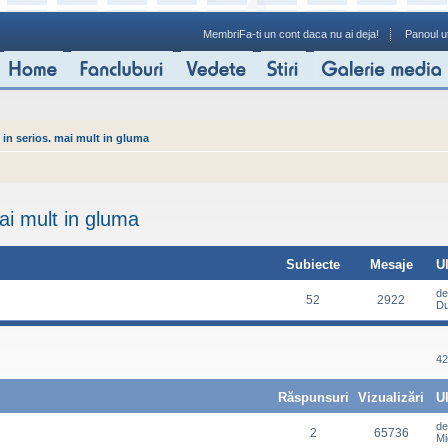
Membri
Fa-ti un cont daca nu ai deja!
Panoul ut
 in serios. mai mult in gluma
ai mult in gluma
Subiecte
Mesaje
U
d
52
2922
Du
42
Răspunsuri
Vizualizări
U
d
2
65736
Mi