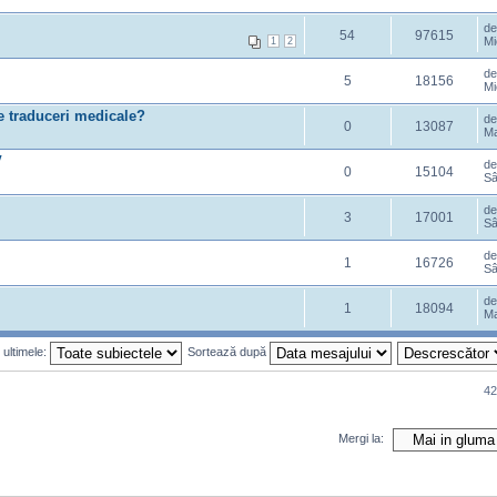
d
54
97615
Mi
1
2
d
5
18156
Mi
 traduceri medicale?
d
0
13087
Ma
V
d
0
15104
Sâ
d
3
17001
Sâ
d
1
16726
Sâ
d
1
18094
Ma
 ultimele:
Sortează după
42
Mergi la: