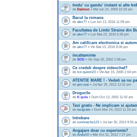
tredu' cu gandu' instant si alte tr
de
Daïmon
» Mie Iun 24, 2009 10:29 am
Bacul la romana
de
alex77
» Lun Iun 13, 2016 11:09 am
Facultatea de Limbi Straine din B
de
alex77
» Lun Mai 23, 2016 5:28 pm
Am calificare electronica si autom
de
alex77
» Vin Mai 13, 2016 8:06 pm
incaltaminte
de
SOD
» Vin Sep 20, 2002 1:08 pm
Ce credeti despre videochat?
de
Ice-queen23
» Vin Apr 15, 2005 2:04 pm
ATENTIE MARE ! - Vedeti sa nu patit
de
geo pop
» Joi Apr 26, 2012 12:31 pm
Drogurile
de
K-gula
» Dum Oct 13, 2002 11:42 am
Taxi gratis - Ne implicam si ajuta
de
taxigratis
» Dum Mar 24, 2013 11:19 am
Intrebare
de
sorinnache123
» Joi Ian 30, 2014 9:55 
Angajare doar cu experienta?
de
AnduXX
» Mie Oct 31, 2012 7:27 pm