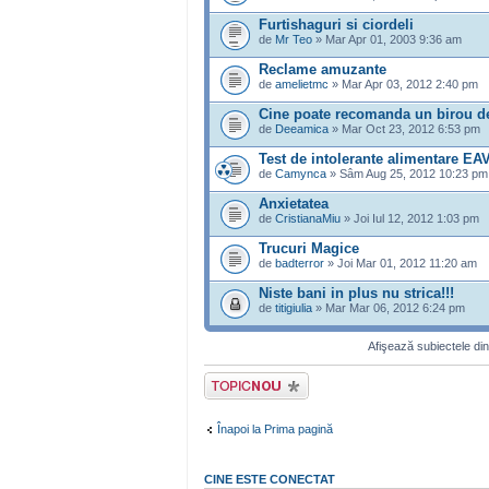
Furtishaguri si ciordeli
de
Mr Teo
» Mar Apr 01, 2003 9:36 am
Reclame amuzante
de
amelietmc
» Mar Apr 03, 2012 2:40 pm
Cine poate recomanda un birou de
de
Deeamica
» Mar Oct 23, 2012 6:53 pm
Test de intolerante alimentare EA
de
Camynca
» Sâm Aug 25, 2012 10:23 pm
Anxietatea
de
CristianaMiu
» Joi Iul 12, 2012 1:03 pm
Trucuri Magice
de
badterror
» Joi Mar 01, 2012 11:20 am
Niste bani in plus nu strica!!!
de
titigiulia
» Mar Mar 06, 2012 6:24 pm
Afişează subiectele din
Scrie un subiect
nou
Înapoi la Prima pagină
CINE ESTE CONECTAT