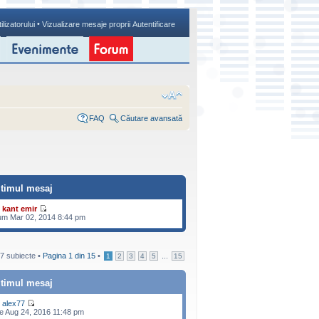
•
ilizatorului
Vizualizare mesaje proprii
Autentificare
FAQ
Căutare avansată
ltimul mesaj
e
kant emir
m Mar 02, 2014 8:44 pm
7 subiecte •
Pagina
1
din
15
•
...
1
2
3
4
5
15
ltimul mesaj
e
alex77
e Aug 24, 2016 11:48 pm