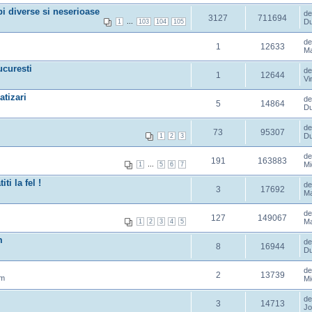
ebi diverse si neserioase
d
3127
711694
...
Du
1
103
104
105
d
1
12633
Ma
ucuresti
d
1
12644
Vi
atizari
d
5
14864
Du
d
73
95307
Du
1
2
3
d
191
163883
...
Mi
1
5
6
7
i la fel !
d
3
17692
Ma
d
127
149067
Ma
1
2
3
4
5
m
d
8
16944
Du
d
2
13739
am
Mi
d
3
14713
Jo