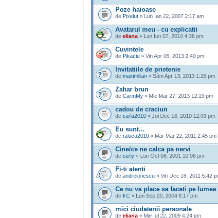
Poze haioase
de
Pixelut
» Lun Ian 22, 2007 2:17 am
Avatarul meu - cu explicatii
de
eliana
» Lun Iun 07, 2010 4:36 pm
Cuvintele
de
Pikaciu
» Vin Apr 05, 2013 2:40 pm
Invitatiile de prietenie
de
maximilian
» Sâm Apr 13, 2013 1:25 pm
Zahar brun
de
CarmMy
» Mie Mar 27, 2013 12:19 pm
cadou de craciun
de
carla2010
» Joi Dec 16, 2010 12:09 pm
Eu sunt...
de
raluca2010
» Mar Mar 22, 2011 2:45 pm
Cine/ce ne calca pa nervi
de
curly
» Lun Oct 08, 2001 10:08 pm
Fi-ti atenti
de
andreionescu
» Vin Dec 16, 2011 5:42 
Ce nu va place sa faceti pe lumea
de
IrC
» Lun Sep 20, 2004 8:17 pm
mici ciudatenii personale
de
eliana
» Mie Iul 22, 2009 4:24 pm