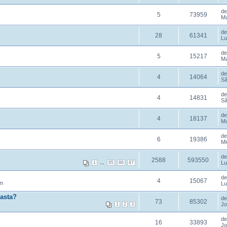
d
5
73959
Ma
d
28
61341
Lu
d
5
15217
Ma
d
4
14064
Sâ
d
4
14831
Sâ
d
4
18137
Ma
d
6
19386
Mi
d
2588
593550
...
Lu
1
85
86
87
d
4
15067
pm
Lu
 asta?
d
73
85302
Jo
1
2
3
d
16
33893
Jo