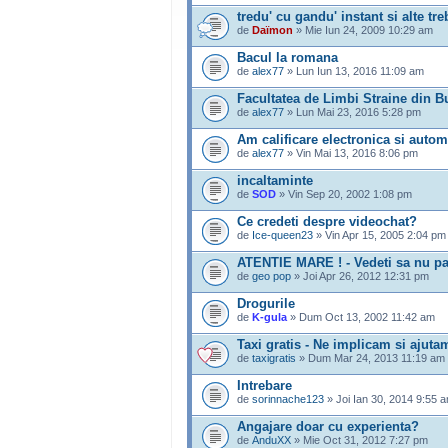
tredu' cu gandu' instant si alte tr
de
Daïmon
» Mie Iun 24, 2009 10:29 am
Bacul la romana
de
alex77
» Lun Iun 13, 2016 11:09 am
Facultatea de Limbi Straine din B
de
alex77
» Lun Mai 23, 2016 5:28 pm
Am calificare electronica si autom
de
alex77
» Vin Mai 13, 2016 8:06 pm
incaltaminte
de
SOD
» Vin Sep 20, 2002 1:08 pm
Ce credeti despre videochat?
de
Ice-queen23
» Vin Apr 15, 2005 2:04 pm
ATENTIE MARE ! - Vedeti sa nu patit
de
geo pop
» Joi Apr 26, 2012 12:31 pm
Drogurile
de
K-gula
» Dum Oct 13, 2002 11:42 am
Taxi gratis - Ne implicam si ajuta
de
taxigratis
» Dum Mar 24, 2013 11:19 am
Intrebare
de
sorinnache123
» Joi Ian 30, 2014 9:55 
Angajare doar cu experienta?
de
AnduXX
» Mie Oct 31, 2012 7:27 pm