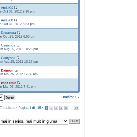
e
AnduXX
e Oct 31, 2012 9:16 pm
e
AnduXX
e Oct 31, 2012 8:53 pm
e
Deeamica
r Oct 23, 2012 6:53 pm
e
Camynca
m Aug 25, 2012 10:23 pm
e
Camynca
m Aug 25, 2012 10:17 pm
e
Daimon
m Mai 26, 2012 12:36 am
e
kant emir
r Mar 06, 2012 7:41 pm
Următorul
7 subiecte •
Pagina
1
din
15
•
...
1
2
3
4
5
15