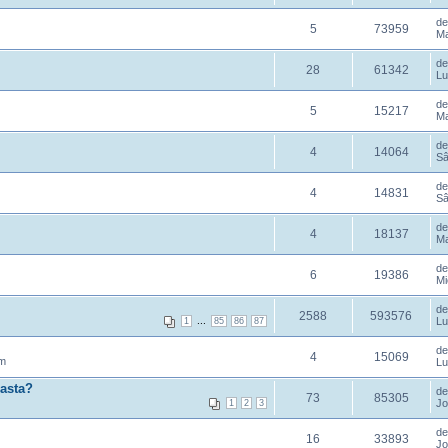
d
5
73959
Ma
d
28
61342
Lu
d
5
15217
Ma
d
4
14064
Sâ
d
4
14831
Sâ
d
4
18137
Ma
d
6
19386
Mi
d
2588
593576
...
Lu
1
85
86
87
d
4
15069
pm
Lu
 asta?
d
73
85305
Jo
1
2
3
d
16
33893
Jo