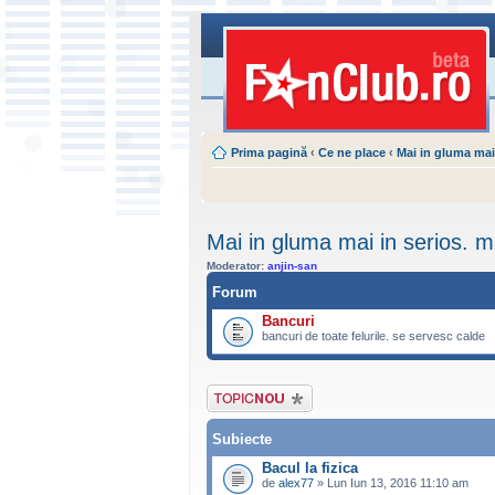
Prima pagină
‹
Ce ne place
‹
Mai in gluma mai
Mai in gluma mai in serios. m
Moderator:
anjin-san
Forum
Bancuri
bancuri de toate felurile. se servesc calde
Scrie un subiect
nou
Subiecte
Bacul la fizica
de
alex77
» Lun Iun 13, 2016 11:10 am