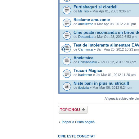
Furtishaguri si ciordeli
de
Mr Teo
» Mar Apr 01, 2003 9:36 am
Reclame amuzante
de
amelietmc
» Mar Apr 03, 2012 2:40 pm
Cine poate recomanda un birou de
de
Deeamica
» Mar Oct 23, 2012 6:53 pm
Test de intolerante alimentare EA
de
Camynca
» Sâm Aug 25, 2012 10:23 pm
Anxietatea
de
CristianaMiu
» Joi Iul 12, 2012 1:03 pm
Trucuri Magice
de
badterror
» Joi Mar 01, 2012 11:20 am
Niste bani in plus nu strica!!!
de
titigiulia
» Mar Mar 06, 2012 6:24 pm
Afişează subiectele din
Scrie un subiect
nou
Înapoi la Prima pagină
CINE ESTE CONECTAT