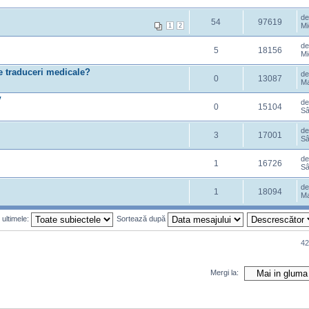
d
54
97619
Mi
1
2
d
5
18156
Mi
 traduceri medicale?
d
0
13087
Ma
V
d
0
15104
Sâ
d
3
17001
Sâ
d
1
16726
Sâ
d
1
18094
Ma
 ultimele:
Sortează după
42
Mergi la: