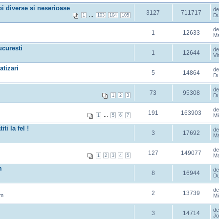
ebi diverse si neserioase
d
3127
711717
...
Du
1
103
104
105
d
1
12633
Ma
ucuresti
d
1
12644
Vi
atizari
d
5
14864
Du
d
73
95308
Du
1
2
3
d
191
163903
...
Mi
1
5
6
7
i la fel !
d
3
17692
Ma
d
127
149077
Ma
1
2
3
4
5
m
d
8
16944
Du
d
2
13739
am
Mi
d
3
14714
Jo