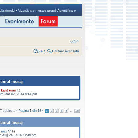
•
ilizatorului
Vizualizare mesaje proprii
Autentificare
FAQ
Căutare avansată
ltimul mesaj
e
kant emir
m Mar 02, 2014 8:44 pm
7 subiecte •
Pagina
1
din
15
•
...
1
2
3
4
5
15
ltimul mesaj
e
alex77
e Aug 24, 2016 11:48 pm