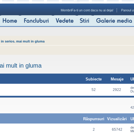
Membri
Fa-ti un cont daca nu ai deja!
Panoul ut
 in serios. mai mult in gluma
ai mult in gluma
Subiecte
Mesaje
U
d
52
2922
Du
42
Răspunsuri
Vizualizări
U
d
2
65742
Mi