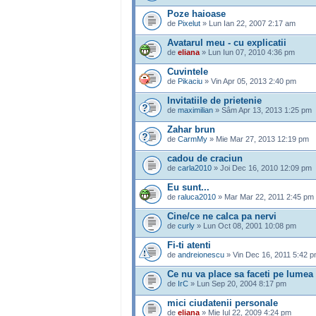
Poze haioase
de
Pixelut
» Lun Ian 22, 2007 2:17 am
Avatarul meu - cu explicatii
de
eliana
» Lun Iun 07, 2010 4:36 pm
Cuvintele
de
Pikaciu
» Vin Apr 05, 2013 2:40 pm
Invitatiile de prietenie
de
maximilian
» Sâm Apr 13, 2013 1:25 pm
Zahar brun
de
CarmMy
» Mie Mar 27, 2013 12:19 pm
cadou de craciun
de
carla2010
» Joi Dec 16, 2010 12:09 pm
Eu sunt...
de
raluca2010
» Mar Mar 22, 2011 2:45 pm
Cine/ce ne calca pa nervi
de
curly
» Lun Oct 08, 2001 10:08 pm
Fi-ti atenti
de
andreionescu
» Vin Dec 16, 2011 5:42 
Ce nu va place sa faceti pe lumea
de
IrC
» Lun Sep 20, 2004 8:17 pm
mici ciudatenii personale
de
eliana
» Mie Iul 22, 2009 4:24 pm