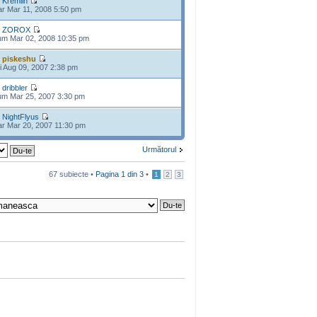
e
Kremlin
r Mar 11, 2008 5:50 pm
e
ZOROX
m Mar 02, 2008 10:35 pm
e
piskeshu
i Aug 09, 2007 2:38 pm
e
dribbler
m Mar 25, 2007 3:30 pm
e
NightFlyus
r Mar 20, 2007 11:30 pm
Următorul
67 subiecte •
Pagina
1
din
3
•
1
2
3