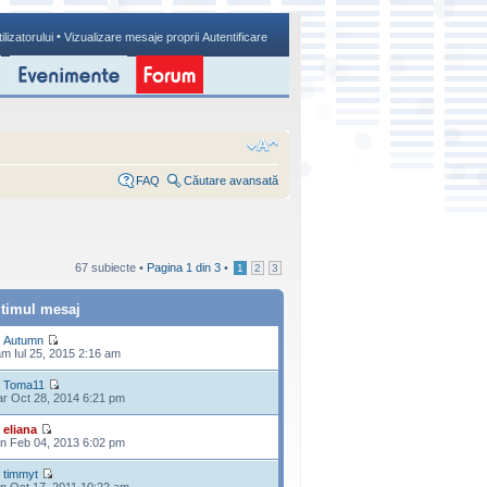
•
ilizatorului
Vizualizare mesaje proprii
Autentificare
FAQ
Căutare avansată
67 subiecte •
Pagina
1
din
3
•
1
2
3
ltimul mesaj
e
Autumn
m Iul 25, 2015 2:16 am
e
Toma11
r Oct 28, 2014 6:21 pm
e
eliana
n Feb 04, 2013 6:02 pm
e
timmyt