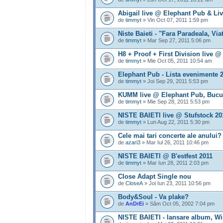
Abigail live @ Elephant Pub & Li
de
timmyt
» Vin Oct 07, 2011 1:59 pm
Niste Baieti - "Fara Paradeala, V
de
timmyt
» Mar Sep 27, 2011 5:06 pm
H8 + Proof + First Division live 
de
timmyt
» Mie Oct 05, 2011 10:54 am
Elephant Pub - Lista evenimente 
de
timmyt
» Joi Sep 29, 2011 5:53 pm
KUMM live @ Elephant Pub, Bucure
de
timmyt
» Mie Sep 28, 2011 5:53 pm
NISTE BAIETI live @ Stufstock 20
de
timmyt
» Lun Aug 22, 2011 5:30 pm
Cele mai tari concerte ale anului?
de
azari3
» Mar Iul 26, 2011 10:46 pm
NISTE BAIETI @ B'estfest 2011
de
timmyt
» Mar Iun 28, 2011 2:03 pm
Close Adapt Single nou
de
CloseA
» Joi Iun 23, 2011 10:56 pm
Body&Soul - Va plake?
de
AnDrEi
» Sâm Oct 05, 2002 7:04 pm
NISTE BAIETI - lansare album, Wi