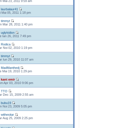
n Mai 23, 2011 9:59 am
e
laurbalaur41
i Mai 05, 2011 1:18 pm
e
timmyt
n Mar 28, 2011 1:40 pm
e
uglykidion
e Ian 26, 2011 7:49 pm
e
Rodica
r Noi 02, 2010 1:19 pm
e
timmyt
r Iun 29, 2010 11:07 am
e
MadManthedj
e Mai 19, 2010 1:29 pm
e
kant emir
m Apr 03, 2010 9:06 pm
e
TTO
r Dec 15, 2009 2:55 am
e
bubu19
n Noi 23, 2009 5:05 pm
e
withesitar
r Aug 25, 2009 2:25 pm