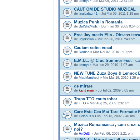
de
timmyt
» Lun Mai 09, 2011 12:31 pm
CAUT OM DE STUDIO MUZICAL
de
laurbalaur41
» Joi Mai 05, 2011 1:18 pm
Muzica Punk in Romania
de
BullShitMisfit
» Dum Ian 30, 2005 9:54 p
Free Jay meets Ella - Obsess teas
de
uglykidion
» Mie Ian 26, 2011 7:49 pm
Cautam solist vocal
de
Rodica
» Mar Noi 02, 2010 1:19 pm
E.M.I.L. @ Ciuc Summer Fest - cast
de
timmyt
» Mar Iun 29, 2010 11:07 am
NEW TUNE Zuza Boys & Lennox 
de
MadManthedj
» Mie Mai 19, 2010 1:29 p
de mirare
de
kant emir
» Joi Iul 02, 2009 5:05 am
Trupa TTO cauta tobar
de
TTO
» Mar Aug 25, 2009 1:32 am
Care Este Cea Mai Tare Formatie
de
lucianus
» Lun Feb 18, 2002 2:46 am
Muzica Romaneasca , cum crezi ca s
noi?
de
AnDrEi
» Joi Feb 06, 2003 2:21 pm
ZUMZeT - Harmalaie [album down