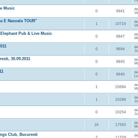
Lu
ve Music
d
0
9941
Vi
iata E Nasoala TOUR"
d
1
10716
Vi
@ Elephant Pub & Live Music
d
0
9847
Mi
2011
d
0
9694
Jo
sti, 30.09.2011
d
0
9845
Mi
11
d
0
9840
Lu
d
1
10694
Mi
d
1
10288
Jo
d
0
10254
Jo
d
16
17593
Ma
ngs Club, Bucuresti
d
2
11329