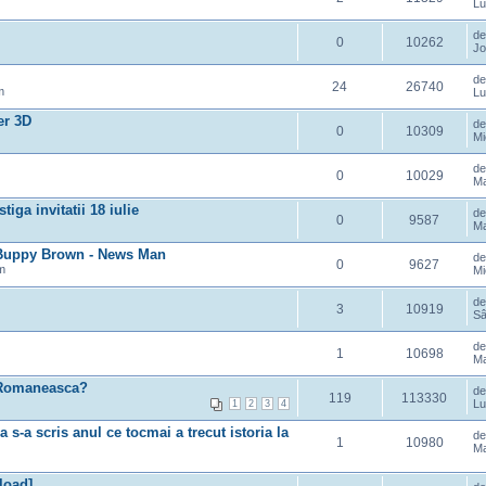
Lu
d
0
10262
Jo
d
24
26740
m
Lu
er 3D
d
0
10309
Mi
d
0
10029
Ma
iga invitatii 18 iulie
d
0
9587
Ma
Buppy Brown - News Man
d
0
9627
m
Mi
d
3
10919
Sâ
d
1
10698
Ma
 Romaneasca?
d
119
113330
Lu
1
2
3
4
-a scris anul ce tocmai a trecut istoria la
d
1
10980
Ma
load]