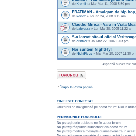
de
Kremlin
» Mar Mar 11, 2008 5:50 pm
FRATIMAN - Amalgam de hip hop, j
de
kortez
» Joi Ian 24, 2008 9:15 am
Claudiu Mirica - Vara in Viata Mea
de
babyutza
» Lun Mai 30, 2005 11:22 am
S-a lansat site-ul oficial Veritasag
de
dribbler
» Joi Mar 22, 2007 6:03 pm
Noi suntem NightFly!
de
NightFlyus
» Mar Mar 20, 2007 11:30 p
Afişează subiectele din
Scrie un subiect
nou
Înapoi la Prima pagină
CINE ESTE CONECTAT
Utilizatorii ce navighează pe acest forum: Niciun utilizat
PERMISIUNILE FORUMULUI
Nu puteţi
scrie subiecte noi în acest forum
Nu puteţi
răspunde subiectelor din acest forum
Nu puteţi
modifica mesajele dumneavoastră în acest
Nu puteţi
şterge mesajele dumneavoastră în acest f