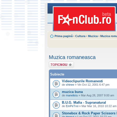
Prima pagină
‹
Cultura
‹
Muzica
‹
Muzica rom
Muzica romaneasca
Scrie un subiect
nou
Subiecte
Videoclipurile Romanesti
de
shinee
» Vin Oct 12, 2001 6:47 pm
muzica buna
de
manelistu
» Mar Aug 28, 2007 9:00 am
B.U.G. Mafia - Supranatural
de
EmPeTrei
» Mar Mar 16, 2010 10:22 am
Stonebox & Rock Paper Scissors 
de
timmyt
» Lun Oct 17, 2011 10:22 am