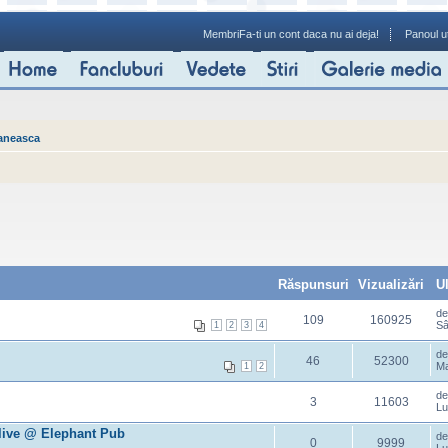
Membri
Fa-ti un cont daca nu ai deja!
Panoul ut
aneasca
Răspunsuri
Vizualizări
U
d
109
160925
Sâ
1
2
3
4
d
46
52300
Ma
1
2
d
3
11603
Lu
live @ Elephant Pub
d
0
9999