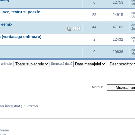
d
0
12753
Ma
azz, teatru si poezie
d
25
24915
Du
 -remix
d
44
47163
Jo
1
2
a (veritasaga-online.ro)
d
2
12432
Du
d
0
10836
m
Ma
 ultimele:
Sortează după
Mergi la:
or înregistrat şi 1 vizitator
 forum
orum