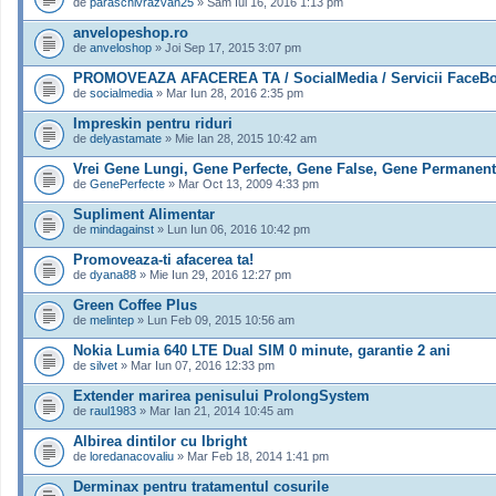
de
paraschivrazvan25
» Sâm Iul 16, 2016 1:13 pm
anvelopeshop.ro
de
anveloshop
» Joi Sep 17, 2015 3:07 pm
PROMOVEAZA AFACEREA TA / SocialMedia / Servicii FaceBo
de
socialmedia
» Mar Iun 28, 2016 2:35 pm
Impreskin pentru riduri
de
delyastamate
» Mie Ian 28, 2015 10:42 am
Vrei Gene Lungi, Gene Perfecte, Gene False, Gene Permanen
de
GenePerfecte
» Mar Oct 13, 2009 4:33 pm
Supliment Alimentar
de
mindagainst
» Lun Iun 06, 2016 10:42 pm
Promoveaza-ti afacerea ta!
de
dyana88
» Mie Iun 29, 2016 12:27 pm
Green Coffee Plus
de
melintep
» Lun Feb 09, 2015 10:56 am
Nokia Lumia 640 LTE Dual SIM 0 minute, garantie 2 ani
de
silvet
» Mar Iun 07, 2016 12:33 pm
Extender marirea penisului ProlongSystem
de
raul1983
» Mar Ian 21, 2014 10:45 am
Albirea dintilor cu Ibright
de
loredanacovaliu
» Mar Feb 18, 2014 1:41 pm
Derminax pentru tratamentul cosurile