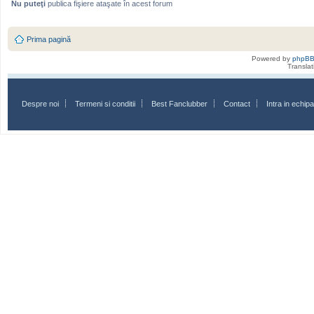
Nu puteţi
publica fişiere ataşate în acest forum
Prima pagină
Powered by
phpB
Transla
Despre noi
Termeni si conditii
Best Fanclubber
Contact
Intra in echi