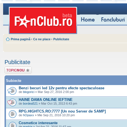
Prima pagină
‹
Ce ne place
‹
Publicitate
Publicitate
Scrie un subiect
nou
Subiecte
Benzi becuri led 12v pentru efecte spectaculoase
de
blogorici
» Mar Sep 27, 2016 2:00 pm
HAINE DAMA ONLINE IEFTINE
de
bordea521
» Mar Oct 15, 2013 6:43 pm
RPG.HIGHTCS.RO:7777 [Un nou Server de SAMP]
de
hOpaxx
» Mie Sep 21, 2016 10:20 pm
Cosmetice interesante
de
markia
» Joi Apr 21, 2016 11:47 am