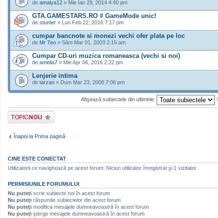
de
amalya12
» Mie Ian 29, 2014 4:40 pm
GTA.GAMESTARS.RO # GameMode unic!
de
stunter
» Lun Feb 22, 2016 7:17 pm
cumpar bancnote si monezi vechi ofer plata pe loc
de
Mr Teo
» Sâm Mar 01, 2003 2:15 am
Cumpar CD-uri muzica romaneasca (vechi si noi)
de
amelia7
» Mie Apr 06, 2016 2:22 pm
Lenjerie intima
de
tarzan
» Dum Mar 23, 2008 7:06 pm
Afişează subiectele din ultimele:
Scrie un subiect
nou
Înapoi la Prima pagină
CINE ESTE CONECTAT
Utilizatorii ce navighează pe acest forum: Niciun utilizator înregistrat şi 1 vizitator
PERMISIUNILE FORUMULUI
Nu puteţi
scrie subiecte noi în acest forum
Nu puteţi
răspunde subiectelor din acest forum
Nu puteţi
modifica mesajele dumneavoastră în acest forum
Nu puteţi
şterge mesajele dumneavoastră în acest forum