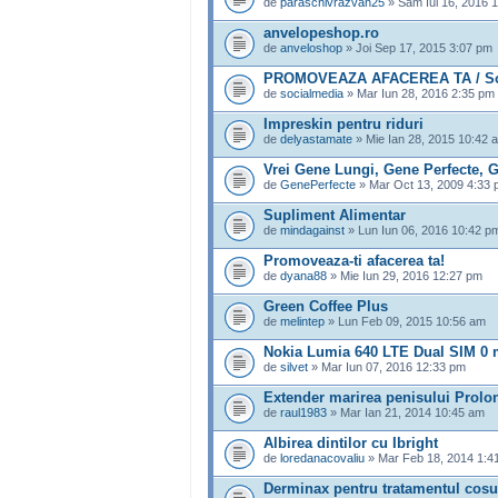
de
paraschivrazvan25
» Sâm Iul 16, 2016 
anvelopeshop.ro
de
anveloshop
» Joi Sep 17, 2015 3:07 pm
PROMOVEAZA AFACEREA TA / Socia
de
socialmedia
» Mar Iun 28, 2016 2:35 pm
Impreskin pentru riduri
de
delyastamate
» Mie Ian 28, 2015 10:42 
Vrei Gene Lungi, Gene Perfecte,
de
GenePerfecte
» Mar Oct 13, 2009 4:33
Supliment Alimentar
de
mindagainst
» Lun Iun 06, 2016 10:42 p
Promoveaza-ti afacerea ta!
de
dyana88
» Mie Iun 29, 2016 12:27 pm
Green Coffee Plus
de
melintep
» Lun Feb 09, 2015 10:56 am
Nokia Lumia 640 LTE Dual SIM 0 m
de
silvet
» Mar Iun 07, 2016 12:33 pm
Extender marirea penisului Prol
de
raul1983
» Mar Ian 21, 2014 10:45 am
Albirea dintilor cu Ibright
de
loredanacovaliu
» Mar Feb 18, 2014 1:4
Derminax pentru tratamentul cosu