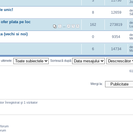
3
11736
Jo
 unic!
d
8
12659
Sâ
ofer plata pe loc
d
162
273819
...
Lu
1
4
5
6
 (vechi si noi)
d
0
9354
Mi
d
6
14734
Ma
 ultimele:
Sortează după
61
Mergi la:
or înregistrat şi 1 vizitator
 forum
orum