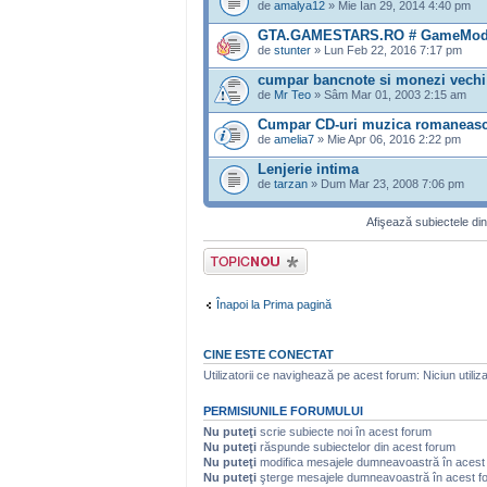
de
amalya12
» Mie Ian 29, 2014 4:40 pm
GTA.GAMESTARS.RO # GameMode
de
stunter
» Lun Feb 22, 2016 7:17 pm
cumpar bancnote si monezi vechi 
de
Mr Teo
» Sâm Mar 01, 2003 2:15 am
Cumpar CD-uri muzica romaneasca
de
amelia7
» Mie Apr 06, 2016 2:22 pm
Lenjerie intima
de
tarzan
» Dum Mar 23, 2008 7:06 pm
Afişează subiectele din
Scrie un subiect
nou
Înapoi la Prima pagină
CINE ESTE CONECTAT
Utilizatorii ce navighează pe acest forum: Niciun utilizat
PERMISIUNILE FORUMULUI
Nu puteţi
scrie subiecte noi în acest forum
Nu puteţi
răspunde subiectelor din acest forum
Nu puteţi
modifica mesajele dumneavoastră în acest
Nu puteţi
şterge mesajele dumneavoastră în acest f