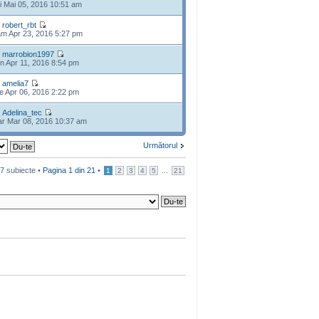
i Mai 05, 2016 10:51 am
e
robert_rbt
m Apr 23, 2016 5:27 pm
e
marrobion1997
n Apr 11, 2016 8:54 pm
e
amelia7
e Apr 06, 2016 2:22 pm
e
Adelina_tec
r Mar 08, 2016 10:37 am
Următorul
7 subiecte •
Pagina
1
din
21
•
...
1
2
3
4
5
21