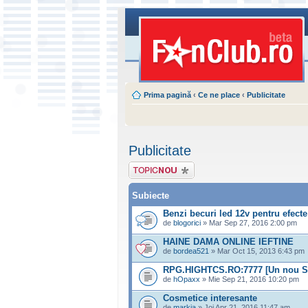
Prima pagină
‹
Ce ne place
‹
Publicitate
Publicitate
Scrie un subiect
nou
Subiecte
Benzi becuri led 12v pentru efect
de
blogorici
» Mar Sep 27, 2016 2:00 pm
HAINE DAMA ONLINE IEFTINE
de
bordea521
» Mar Oct 15, 2013 6:43 pm
RPG.HIGHTCS.RO:7777 [Un nou S
de
hOpaxx
» Mie Sep 21, 2016 10:20 pm
Cosmetice interesante
de
markia
» Joi Apr 21, 2016 11:47 am