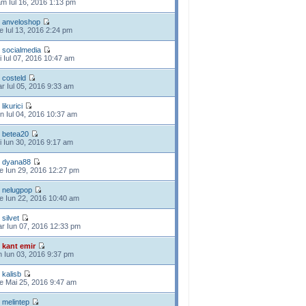
m Iul 16, 2016 1:13 pm
e
anveloshop
e Iul 13, 2016 2:24 pm
e
socialmedia
i Iul 07, 2016 10:47 am
e
costeld
r Iul 05, 2016 9:33 am
e
likurici
n Iul 04, 2016 10:37 am
e
betea20
i Iun 30, 2016 9:17 am
e
dyana88
e Iun 29, 2016 12:27 pm
e
nelugpop
e Iun 22, 2016 10:40 am
e
silvet
r Iun 07, 2016 12:33 pm
e
kant emir
n Iun 03, 2016 9:37 pm
e
kalisb
e Mai 25, 2016 9:47 am
e
melintep