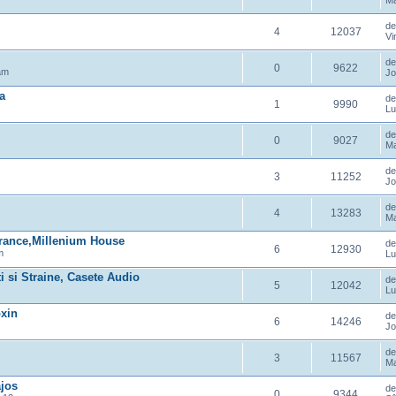
Ma
d
4
12037
Vi
d
0
9622
am
Jo
ta
d
1
9990
Lu
d
0
9027
Ma
d
3
11252
Jo
d
4
13283
Ma
rance,Millenium House
d
6
12930
m
Lu
si Straine, Casete Audio
d
5
12042
Lu
oxin
d
6
14246
Jo
d
3
11567
Ma
ajos
d
0
9344