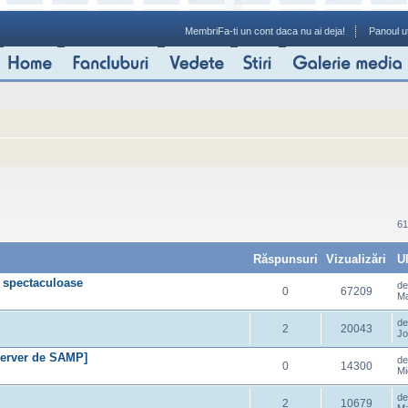
Membri
Fa-ti un cont daca nu ai deja!
Panoul ut
61
Răspunsuri
Vizualizări
U
e spectaculoase
d
0
67209
Ma
d
2
20043
Jo
erver de SAMP]
d
0
14300
Mi
d
2
10679