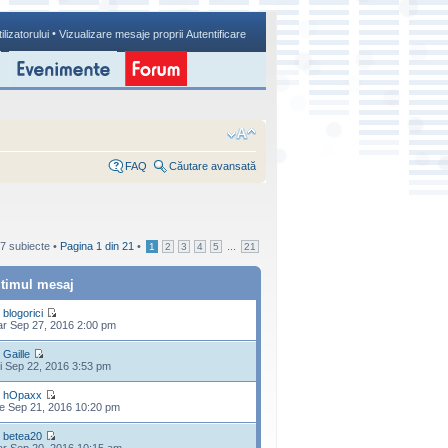
•
ilizatorului
Vizualizare mesaje proprii
Autentificare
FAQ
Căutare avansată
7 subiecte •
Pagina
1
din
21
•
...
1
2
3
4
5
21
ltimul mesaj
e
blogorici
r Sep 27, 2016 2:00 pm
e
Gaille
i Sep 22, 2016 3:53 pm
e
hOpaxx
e Sep 21, 2016 10:20 pm
e
betea20