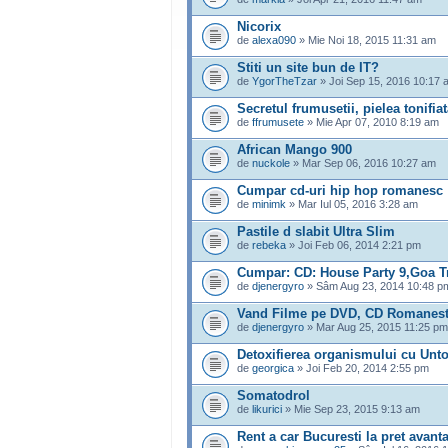
Nicorix
de
alexa090
» Mie Noi 18, 2015 11:31 am
Stiti un site bun de IT?
de
YgorTheTzar
» Joi Sep 15, 2016 10:17 
Secretul frumusetii, pielea tonifia
de
ffrumusete
» Mie Apr 07, 2010 8:19 am
African Mango 900
de
nuckole
» Mar Sep 06, 2016 10:27 am
Cumpar cd-uri hip hop romanesc
de
minimk
» Mar Iul 05, 2016 3:28 am
Pastile d slabit Ultra Slim
de
rebeka
» Joi Feb 06, 2014 2:21 pm
Cumpar: CD: House Party 9,Goa T
de
djenergyro
» Sâm Aug 23, 2014 10:48 p
Vand Filme pe DVD, CD Romanesti 
de
djenergyro
» Mar Aug 25, 2015 11:25 pm
Detoxifierea organismului cu Unt
de
georgica
» Joi Feb 20, 2014 2:55 pm
Somatodrol
de
likurici
» Mie Sep 23, 2015 9:13 am
Rent a car Bucuresti la pret avant