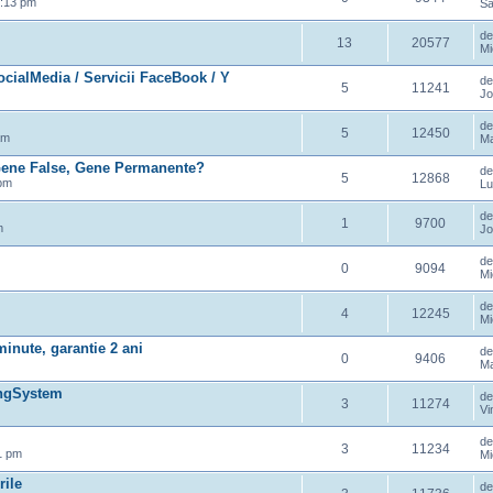
1:13 pm
Sâ
d
13
20577
Mi
lMedia / Servicii FaceBook / Y
d
5
11241
Jo
d
5
12450
am
Ma
 Gene False, Gene Permanente?
d
5
12868
 pm
Lu
d
1
9700
m
Jo
d
0
9094
Mi
d
4
12245
Mi
inute, garantie 2 ani
d
0
9406
Ma
ongSystem
d
3
11274
Vi
d
3
11234
1 pm
Mi
rile
d