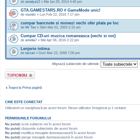
de
amalya12
» Mie Ian 29, 2014 4:40 pm
GTA.GAMESTARS.RO # GameMode unic!
de
stunter
» Lun Feb 22, 2016 7:17 pm
cumpar bancnote si monezi vechi ofer plata pe loc
de
Mr Teo
» Sâm Mar 01, 2003 2:15 am
Cumpar CD-uri muzica romaneasca (vechi si noi)
de
amelia7
» Mie Apr 06, 2016 2:22 pm
Lenjerie intima
de
tarzan
» Dum Mar 23, 2008 7:06 pm
Afişează subiectele din ultimele:
Scrie un subiect
nou
Înapoi la Prima pagină
CINE ESTE CONECTAT
Utilizatorii ce navighează pe acest forum: Niciun utilizator înregistrat şi 1 vizitator
PERMISIUNILE FORUMULUI
Nu puteţi
scrie subiecte noi în acest forum
Nu puteţi
răspunde subiectelor din acest forum
Nu puteţi
modifica mesajele dumneavoastră în acest forum
Nu puteţi
şterge mesajele dumneavoastră în acest forum