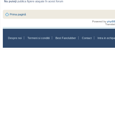
Nu puteţi
publica fişiere ataşate în acest forum
Prima pagină
Powered by
phpB
Transla
Despre noi
Termeni si conditii
Best Fanclubber
Contact
Intra in echi