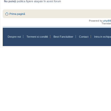
Nu puteţi
publica fişiere ataşate în acest forum
Prima pagină
Powered by
phpB
Transla
Despre noi
Termeni si conditii
Best Fanclubber
Contact
Intra in echi