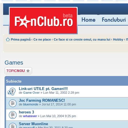
Prima pagină
‹
Ce ne place
‹
Ce face si ce creste omul, cu mana lui
‹
Hobby
‹
I
Games
Scrie un subiect
nou
Subiecte
Link-uri UTILE pt. Gameri!!!
de
Game Over
» Lun Mar 11, 2002 2:28 pm
Joc Farming ROMANESC!
de
bluemonde
» Joi Iul 17, 2014 11:00 pm
heroes 3
de
whatever
» Lun Mai 10, 2004 9:25 pm
Server Muonline
de
gourcuff
» Mie Noi 30, 2011 8:20 pm