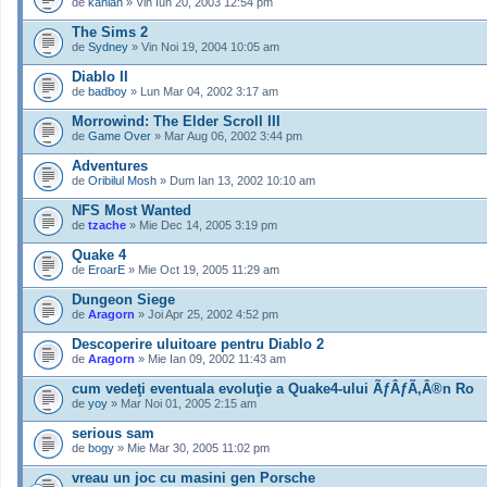
de
kahlan
» Vin Iun 20, 2003 12:54 pm
The Sims 2
de
Sydney
» Vin Noi 19, 2004 10:05 am
Diablo II
de
badboy
» Lun Mar 04, 2002 3:17 am
Morrowind: The Elder Scroll III
de
Game Over
» Mar Aug 06, 2002 3:44 pm
Adventures
de
Oribilul Mosh
» Dum Ian 13, 2002 10:10 am
NFS Most Wanted
de
tzache
» Mie Dec 14, 2005 3:19 pm
Quake 4
de
EroarE
» Mie Oct 19, 2005 11:29 am
Dungeon Siege
de
Aragorn
» Joi Apr 25, 2002 4:52 pm
Descoperire uluitoare pentru Diablo 2
de
Aragorn
» Mie Ian 09, 2002 11:43 am
cum vedeţi eventuala evoluţie a Quake4-ului ÃƒÂƒÃ‚Â®n Ro
de
yoy
» Mar Noi 01, 2005 2:15 am
serious sam
de
bogy
» Mie Mar 30, 2005 11:02 pm
vreau un joc cu masini gen Porsche