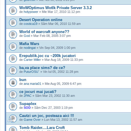
WoWOptimus Wotlk Private Server 3.3.2
de
holypower
» Mie Mar 17, 2010 11:12 pm
Desert Operation online
de
costica19
» Sâm Mar 06, 2010 11:59 am
World of warcraft anyone??
de
God
» Mar Feb 08, 2005 3:07 pm
Mafia Wars
de
nodingat
» Vin Sep 04, 2009 1:00 pm
Erepublik.joc cu ~200k jucatori
de
Carter Miller
» Mar Aug 18, 2009 11:33 pm
ba,va place sims? de ce?
de
PuturOSU`
» Vin Iul 05, 2002 11:28 pm
bun
de
ana maria01
» Mie Aug 05, 2009 6:47 pm
ce jocuri mai jucati?
de
2PAC
» Sâm Mar 23, 2002 11:30 am
Supaplex
de
SOD
» Sâm Dec 27, 2003 1:19 pm
Cautzi un joc, posteaza aici !!!
de
Game Over
» Lun Mai 13, 2002 11:57 am
Tomb Raider....Lara Croft