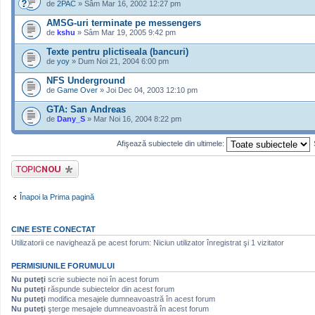
de
2PAC
» Sâm Mar 16, 2002 12:27 pm
AMSG-uri terminate pe messengers
de
kshu
» Sâm Mar 19, 2005 9:42 pm
Texte pentru plictiseala (bancuri)
de
yoy
» Dum Noi 21, 2004 6:00 pm
NFS Underground
de
Game Over
» Joi Dec 04, 2003 12:10 pm
GTA: San Andreas
de
Dany_S
» Mar Noi 16, 2004 8:22 pm
Afişează subiectele din ultimele:
Scrie un subiect
nou
Înapoi la Prima pagină
CINE ESTE CONECTAT
Utilizatorii ce navighează pe acest forum: Niciun utilizator înregistrat şi 1 vizitator
PERMISIUNILE FORUMULUI
Nu puteţi
scrie subiecte noi în acest forum
Nu puteţi
răspunde subiectelor din acest forum
Nu puteţi
modifica mesajele dumneavoastră în acest forum
Nu puteţi
şterge mesajele dumneavoastră în acest forum