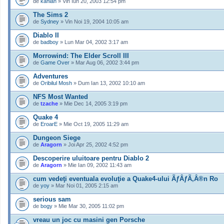
de
kahlan
» Vin Iun 20, 2003 12:54 pm
The Sims 2
de
Sydney
» Vin Noi 19, 2004 10:05 am
Diablo II
de
badboy
» Lun Mar 04, 2002 3:17 am
Morrowind: The Elder Scroll III
de
Game Over
» Mar Aug 06, 2002 3:44 pm
Adventures
de
Oribilul Mosh
» Dum Ian 13, 2002 10:10 am
NFS Most Wanted
de
tzache
» Mie Dec 14, 2005 3:19 pm
Quake 4
de
EroarE
» Mie Oct 19, 2005 11:29 am
Dungeon Siege
de
Aragorn
» Joi Apr 25, 2002 4:52 pm
Descoperire uluitoare pentru Diablo 2
de
Aragorn
» Mie Ian 09, 2002 11:43 am
cum vedeţi eventuala evoluţie a Quake4-ului ÃƒÂƒÃ‚Â®n Ro
de
yoy
» Mar Noi 01, 2005 2:15 am
serious sam
de
bogy
» Mie Mar 30, 2005 11:02 pm
vreau un joc cu masini gen Porsche