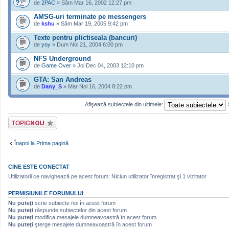
de
2PAC
» Sâm Mar 16, 2002 12:27 pm
AMSG-uri terminate pe messengers
de
kshu
» Sâm Mar 19, 2005 9:42 pm
Texte pentru plictiseala (bancuri)
de
yoy
» Dum Noi 21, 2004 6:00 pm
NFS Underground
de
Game Over
» Joi Dec 04, 2003 12:10 pm
GTA: San Andreas
de
Dany_S
» Mar Noi 16, 2004 8:22 pm
Afişează subiectele din ultimele:
Scrie un subiect
nou
Înapoi la Prima pagină
CINE ESTE CONECTAT
Utilizatorii ce navighează pe acest forum: Niciun utilizator înregistrat şi 1 vizitator
PERMISIUNILE FORUMULUI
Nu puteţi
scrie subiecte noi în acest forum
Nu puteţi
răspunde subiectelor din acest forum
Nu puteţi
modifica mesajele dumneavoastră în acest forum
Nu puteţi
şterge mesajele dumneavoastră în acest forum