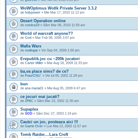
WoWOptimus Wotlk Private Server 3.3.2
de
holypower
» Mie Mar 17, 2010 11:12 pm
Desert Operation online
de
costica19
» Sâm Mar 06, 2010 11:59 am
World of warcraft anyone??
de
God
» Mar Feb 08, 2005 3:07 pm
Mafia Wars
de
nodingat
» Vin Sep 04, 2009 1:00 pm
Erepublik.joc cu ~200k jucatori
de
Carter Miller
» Mar Aug 18, 2009 11:33 pm
ba,va place sims? de ce?
de
PuturOSU`
» Vin Iul 05, 2002 11:28 pm
bun
de
ana maria01
» Mie Aug 05, 2009 6:47 pm
ce jocuri mai jucati?
de
2PAC
» Sâm Mar 23, 2002 11:30 am
Supaplex
de
SOD
» Sâm Dec 27, 2003 1:19 pm
Cautzi un joc, posteaza aici !!!
de
Game Over
» Lun Mai 13, 2002 11:57 am
Tomb Raider....Lara Croft