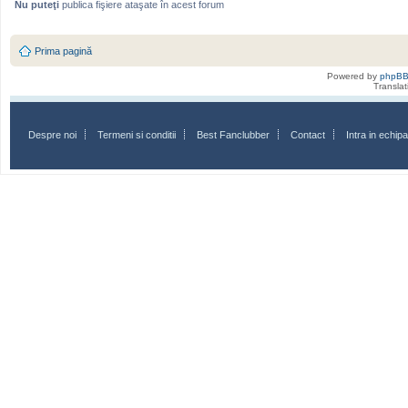
Nu puteţi
publica fişiere ataşate în acest forum
Prima pagină
Powered by
phpB
Transla
Despre noi
Termeni si conditii
Best Fanclubber
Contact
Intra in echi