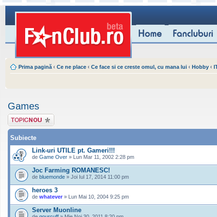
Prima pagină
‹
Ce ne place
‹
Ce face si ce creste omul, cu mana lui
‹
Hobby
‹
I
Games
Scrie un subiect
nou
Subiecte
Link-uri UTILE pt. Gameri!!!
de
Game Over
» Lun Mar 11, 2002 2:28 pm
Joc Farming ROMANESC!
de
bluemonde
» Joi Iul 17, 2014 11:00 pm
heroes 3
de
whatever
» Lun Mai 10, 2004 9:25 pm
Server Muonline
de
gourcuff
» Mie Noi 30, 2011 8:20 pm