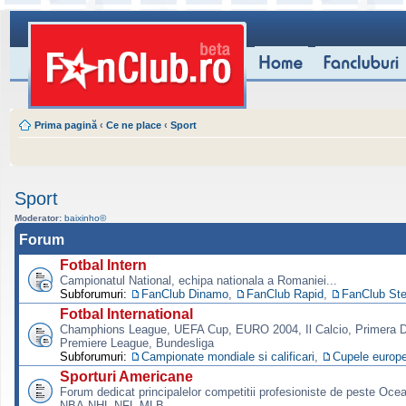
Prima pagină
‹
Ce ne place
‹
Sport
Sport
Moderator:
baixinho©
Forum
Fotbal Intern
Campionatul National, echipa nationala a Romaniei...
Subforumuri:
FanClub Dinamo
,
FanClub Rapid
,
FanClub St
Fotbal International
Champhions League, UEFA Cup, EURO 2004, Il Calcio, Primera Di
Premiere League, Bundesliga
Subforumuri:
Campionate mondiale si calificari
,
Cupele europ
Sporturi Americane
Forum dedicat principalelor competitii profesioniste de peste Oce
NBA,NHL,NFL,MLB.