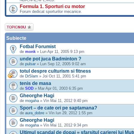
Formula 1. Sporturi cu motor
Forum dedicat sporturilor mecanice.
Scrie un subiect
nou
Subiecte
Fotbal Forumist
de
monk
» Lun Apr 11, 2005 9:13 pm
unde pot juca Badminton ?
de
pulsar
» Lun Sep 12, 2005 9:02 am
totul despre culturism si fitness
de
DrSlam
» Joi Oct 11, 2001 5:41 pm
tenis de masa
de
SOD
» Mar Apr 01, 2003 6:35 pm
Gheorghe Hagi
de
mogaha
» Vin Mai 11, 2012 9:40 pm
Sport – de cate ori pe saptamana?
de
aura_dobre
» Vin Iun 29, 2012 1:55 pm
Gheorghe Hagi
de
mogaha
» Vin Mai 11, 2012 9:34 pm
Ultimul scandal de dopaj = sfarsitul carierei lui Mu