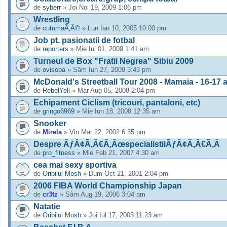
de
syberr
» Joi Noi 19, 2009 1:06 pm
Wrestling
de
cutumaÃ‚Â©
» Lun Ian 10, 2005 10:00 pm
Job pt. pasionatii de fotbal
de
reporters
» Mie Iul 01, 2009 1:41 am
Turneul de Box "Fratii Negrea" Sibiu 2009
de
ovisopa
» Sâm Iun 27, 2009 3:43 pm
McDonald's Streetball Tour 2008 - Mamaia - 16-17 
de
RebelYell
» Mar Aug 05, 2008 2:04 pm
Echipament Ciclism (tricouri, pantaloni, etc)
de
gringo6969
» Mie Iun 18, 2008 12:35 am
Snooker
de
Mirela
» Vin Mar 22, 2002 6:35 pm
Despre ÃƒÂ¢Ã‚Â€Ã‚ÂœspecialistiiÃƒÂ¢Ã‚Â€Ã‚Â
de
pro_fitness
» Mie Feb 21, 2007 4:30 am
cea mai sexy sportiva
de
Oribilul Mosh
» Dum Oct 21, 2001 2:04 pm
2006 FIBA World Championship Japan
de
cr3tz
» Sâm Aug 19, 2006 3:04 am
Natatie
de
Oribilul Mosh
» Joi Iul 17, 2003 11:23 am