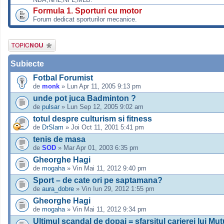
Formula 1. Sporturi cu motor
Forum dedicat sporturilor mecanice.
Scrie un subiect
nou
Subiecte
Fotbal Forumist
de
monk
» Lun Apr 11, 2005 9:13 pm
unde pot juca Badminton ?
de
pulsar
» Lun Sep 12, 2005 9:02 am
totul despre culturism si fitness
de
DrSlam
» Joi Oct 11, 2001 5:41 pm
tenis de masa
de
SOD
» Mar Apr 01, 2003 6:35 pm
Gheorghe Hagi
de
mogaha
» Vin Mai 11, 2012 9:40 pm
Sport – de cate ori pe saptamana?
de
aura_dobre
» Vin Iun 29, 2012 1:55 pm
Gheorghe Hagi
de
mogaha
» Vin Mai 11, 2012 9:34 pm
Ultimul scandal de dopaj = sfarsitul carierei lui Mu