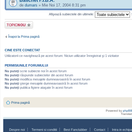
Baschet F.I.B.A.
de
dumars
» Mie Noi 17, 2004 8:31 pm
Afişează subiectele din ultimele:
Scrie un subiect
nou
Înapoi la Prima pagină
CINE ESTE CONECTAT
Utilizatorii ce navighează pe acest forum: Niciun utilizator înregistrat şi 1 vizitator
PERMISIUNILE FORUMULUI
Nu puteţi
scrie subiecte noi în acest forum
Nu puteţi
răspunde subiectelor din acest forum
Nu puteţi
modifica mesajele dumneavoastră în acest forum
Nu puteţi
şterge mesajele dumneavoastră în acest forum
Nu puteţi
publica fişiere ataşate în acest forum
Prima pagină
Powered by
phpB
Transla
Despre noi
Termeni si conditii
Best Fanclubber
Contact
Intra in echi