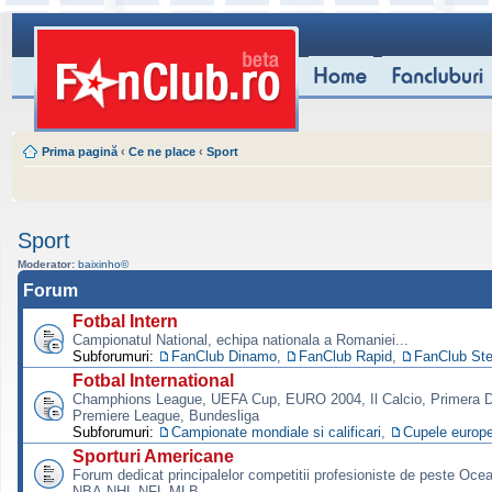
Prima pagină
‹
Ce ne place
‹
Sport
Sport
Moderator:
baixinho©
Forum
Fotbal Intern
Campionatul National, echipa nationala a Romaniei...
Subforumuri:
FanClub Dinamo
,
FanClub Rapid
,
FanClub St
Fotbal International
Champhions League, UEFA Cup, EURO 2004, Il Calcio, Primera Di
Premiere League, Bundesliga
Subforumuri:
Campionate mondiale si calificari
,
Cupele europ
Sporturi Americane
Forum dedicat principalelor competitii profesioniste de peste Oce
NBA,NHL,NFL,MLB.