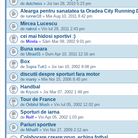
de
dutchess
» Joi Ian 28, 2010 5:23 pm
Alearga pentru sanatatea ta Oradea City Running
de
runner18
» Mie Aug 10, 2011 8:42 pm
Mircea Lucescu
de
nakrul
» Vin Iul 29, 2011 2:43 pm
cei mai hidosi sportivi :)
de
Mirela
» Sâm Mar 09, 2002 9:01 pm
Buna seara
de
Ultras01
» Dum Apr 10, 2011 12:16 am
Box
de
Sopra Tutt1
» Joi Ian 10, 2002 9:08 pm
discutii despre sporturi fara motor
de
maniy
» Mie Noi 15, 2006 8:45 pm
Handbal
de
Kryszti
» Joi Mar 07, 2002 1:49 pm
Tour de France
de
Oribilul Mosh
» Vin Iul 05, 2002 12:02 pm
Sporturi de iarna
de
Rolf
» Vin Apr 05, 2002 1:03 pm
Pariuri sportive
de
MihaiR
» Vin Noi 27, 2009 2:12 am
Colaborare,creare:grup, echipa fotbal