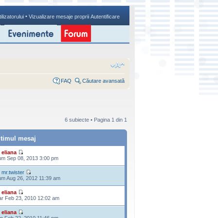
•
ilizatorului
Vizualizare mesaje proprii
Autentificare
FAQ
Căutare avansată
6 subiecte • Pagina
1
din
1
ltimul mesaj
e
eliana
m Sep 08, 2013 3:00 pm
e
mr.twister
m Aug 26, 2012 11:39 am
e
eliana
r Feb 23, 2010 12:02 am
e
eliana