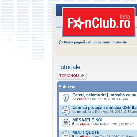
Prima pagină
‹
Administrativ
‹
Tutoriale
Tutoriale
Scrie un subiect
nou
Subiecte
Cereri, nelamuriri | Intreaba ce nu 
de
eliana
» Lun Ian 18, 2010 3:42 pm
Cum să protejăm unitatea USB fla
de
mr.twister
» Dum Aug 26, 2012 11:39 am
MESAJELE NOI
de
eliana
» Mar Feb 23, 2010 12:02 am
MULTI-QUOTE
de
eliana
» Lun Feb 22, 2010 11:46 pm