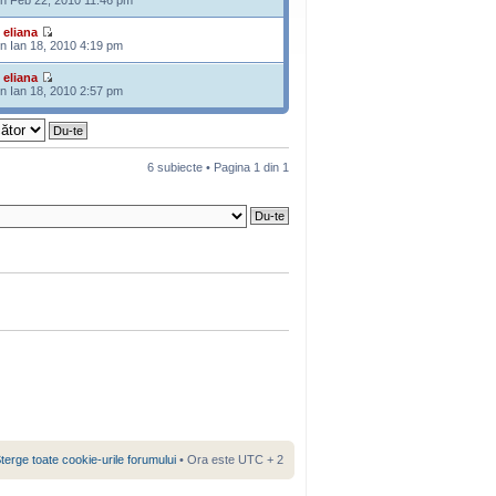
n Feb 22, 2010 11:46 pm
e
eliana
n Ian 18, 2010 4:19 pm
e
eliana
n Ian 18, 2010 2:57 pm
6 subiecte • Pagina
1
din
1
terge toate cookie-urile forumului
• Ora este UTC + 2