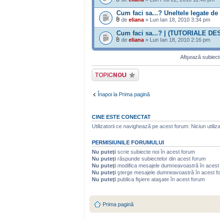
Cum faci sa...? Uneltele legate de
de
eliana
» Lun Ian 18, 2010 3:34 pm
Cum faci sa...? | (TUTORIALE 
de
eliana
» Lun Ian 18, 2010 2:16 pm
Afişează subiecte
Scrie un subiect
nou
Înapoi la Prima pagină
CINE ESTE CONECTAT
Utilizatorii ce navighează pe acest forum: Niciun utilizat
PERMISIUNILE FORUMULUI
Nu puteţi
scrie subiecte noi în acest forum
Nu puteţi
răspunde subiectelor din acest forum
Nu puteţi
modifica mesajele dumneavoastră în acest
Nu puteţi
şterge mesajele dumneavoastră în acest f
Nu puteţi
publica fişiere ataşate în acest forum
Prima pagină