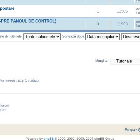
Lu
 postare
d
1
11505
Lu
DESPRE PANOUL DE CONTROL)
d
3
11903
Lu
le din ultimele:
Sortează după
Mergi la:
or înregistrat şi 1 vizitator
 forum
orum
Echipa
•
Ş
Powered by
phpBB
© 2000, 2002, 2005, 2007 phpBB Group