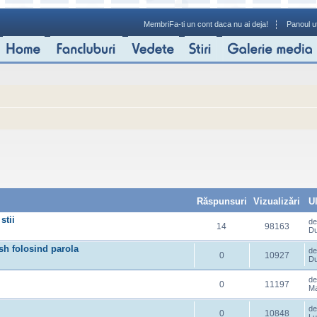
Membri
Fa-ti un cont daca nu ai deja!
Panoul ut
Răspunsuri
Vizualizări
U
stii
d
14
98163
Du
sh folosind parola
d
0
10927
Du
d
0
11197
Ma
d
0
10848