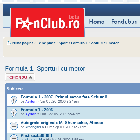
Prima pagină
‹
Ce ne place
‹
Sport
‹
Formula 1. Sporturi cu motor
Formula 1. Sporturi cu motor
Scrie un subiect
nou
Subiecte
Formula 1 - 2007. Primul sezon fara Schumi!
de
Ayrton
» Vin Oct 20, 2006 9:27 am
Formula 1 - 2006
de
Ayrton
» Lun Dec 05, 2005 5:44 pm
Autografe originale M. Shumacher, Alonso
de
Arhanghell
» Dum Sep 09, 2007 6:50 pm
Plictiseala!!!!!!!!!
de
viceroy_16
» Vin Apr 26, 2002 7:55 pm