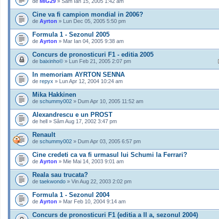
de
MiG29
» Sâm Ian 15, 2005 1:42 am
Cine va fi campion mondial in 2006?
de
Ayrton
» Lun Dec 05, 2005 5:50 pm
Formula 1 - Sezonul 2005
de
Ayrton
» Mar Ian 04, 2005 9:38 am
Concurs de pronosticuri F1 - editia 2005
de
baixinho©
» Lun Feb 21, 2005 2:07 pm
In memoriam AYRTON SENNA
de
repyx
» Lun Apr 12, 2004 10:24 am
Mika Hakkinen
de
schummy002
» Dum Apr 10, 2005 11:52 am
Alexandrescu e un PROST
de hell » Sâm Aug 17, 2002 3:47 pm
Renault
de
schummy002
» Dum Apr 03, 2005 6:57 pm
Cine credeti ca va fi urmasul lui Schumi la Ferrari?
de
Ayrton
» Mie Mai 14, 2003 9:01 am
Reala sau trucata?
de
taekwondo
» Vin Aug 22, 2003 2:02 pm
Formula 1 - Sezonul 2004
de
Ayrton
» Mar Feb 10, 2004 9:14 am
Concurs de pronosticuri F1 (editia a II a, sezonul 2004)