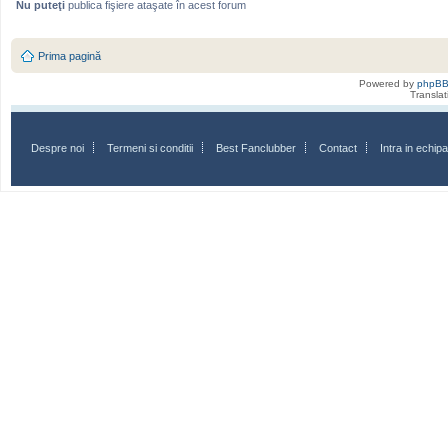
Nu puteţi
publica fişiere ataşate în acest forum
Prima pagină
Powered by
phpB
Transla
Despre noi
Termeni si conditii
Best Fanclubber
Contact
Intra in echi