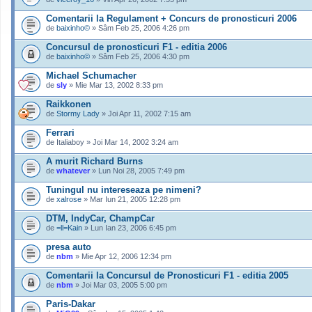
Comentarii la Regulament + Concurs de pronosticuri 2006
de
baixinho©
» Sâm Feb 25, 2006 4:26 pm
Concursul de pronosticuri F1 - editia 2006
de
baixinho©
» Sâm Feb 25, 2006 4:30 pm
Michael Schumacher
de
sly
» Mie Mar 13, 2002 8:33 pm
Raikkonen
de
Stormy Lady
» Joi Apr 11, 2002 7:15 am
Ferrari
de Italiaboy » Joi Mar 14, 2002 3:24 am
A murit Richard Burns
de
whatever
» Lun Noi 28, 2005 7:49 pm
Tuningul nu intereseaza pe nimeni?
de
xalrose
» Mar Iun 21, 2005 12:28 pm
DTM, IndyCar, ChampCar
de
=ll=Kain
» Lun Ian 23, 2006 6:45 pm
presa auto
de
nbm
» Mie Apr 12, 2006 12:34 pm
Comentarii la Concursul de Pronosticuri F1 - editia 2005
de
nbm
» Joi Mar 03, 2005 5:00 pm
Paris-Dakar