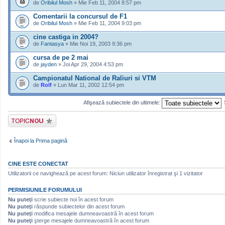
de
Oribilul Mosh
» Mie Feb 11, 2004 8:57 pm
Comentarii la concursul de F1
de
Oribilul Mosh
» Mie Feb 11, 2004 9:03 pm
cine castiga in 2004?
de
Fantasya
» Mie Noi 19, 2003 9:36 pm
cursa de pe 2 mai
de
jayden
» Joi Apr 29, 2004 4:53 pm
Campionatul National de Raliuri si VTM
de
Rolf
» Lun Mar 11, 2002 12:54 pm
Afişează subiectele din ultimele:
Scrie un subiect
nou
Înapoi la Prima pagină
CINE ESTE CONECTAT
Utilizatorii ce navighează pe acest forum: Niciun utilizator înregistrat şi 1 vizitator
PERMISIUNILE FORUMULUI
Nu puteţi
scrie subiecte noi în acest forum
Nu puteţi
răspunde subiectelor din acest forum
Nu puteţi
modifica mesajele dumneavoastră în acest forum
Nu puteţi
şterge mesajele dumneavoastră în acest forum