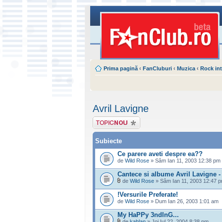
Prima pagină
‹
FanCluburi
‹
Muzica
‹
Rock int
Avril Lavigne
Scrie un subiect
nou
Subiecte
Ce parere aveti despre ea??
de
Wild Rose
» Sâm Ian 11, 2003 12:38 pm
Cantece si albume Avril Lavigne - 
de
Wild Rose
» Sâm Ian 11, 2003 12:47 
!Versurile Preferate!
de
Wild Rose
» Dum Ian 26, 2003 1:01 am
My HaPPy 3ndInG...
de
kahlan
» Joi Iul 22, 2004 8:38 pm