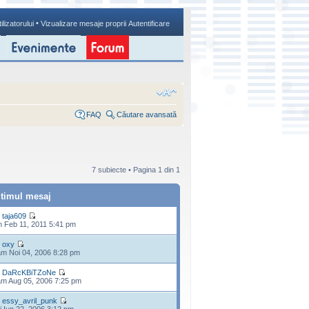
•
ilizatorului
Vizualizare mesaje proprii
Autentificare
FAQ
Căutare avansată
7 subiecte • Pagina
1
din
1
ltimul mesaj
e
taja609
n Feb 11, 2011 5:41 pm
e
oxy
m Noi 04, 2006 8:28 pm
e
DaRcKBiTZoNe
m Aug 05, 2006 7:25 pm
e
essy_avril_punk