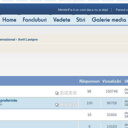
Membri
Fa-ti un cont daca nu ai deja!
Panoul ut
ernational
‹
Avril Lavigne
Răspunsuri
Vizualizări
U
d
96
150746
Vi
1
2
3
4
preferinte
d
100
96708
pm
Sâ
1
2
3
4
d
16
31604
Sâ
d
8
14103