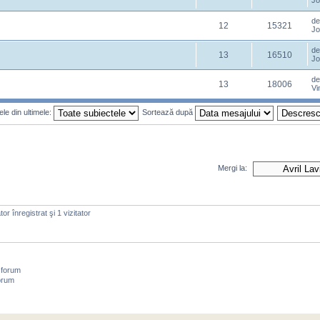
Jo
d
12
15321
Jo
d
13
16510
Jo
d
13
18006
Vi
le din ultimele:
Sortează după
Mergi la:
or înregistrat şi 1 vizitator
 forum
orum