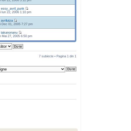
i Iun 22, 2006 3:12 pm
e
essy_avril_punk
i Iun 22, 2006 1:10 pm
e
avrilutza
i Dec 01, 2005 7:27 pm
e
takanonanu
n Mai 27, 2005 6:50 pm
7 subiecte • Pagina
1
din
1