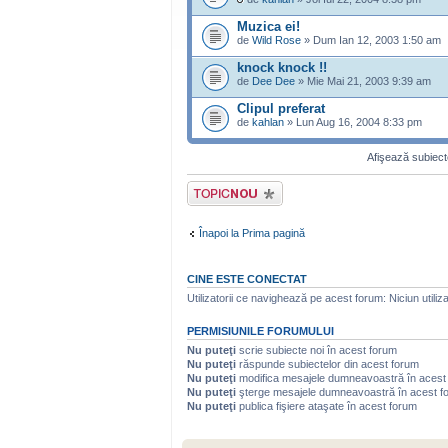
Muzica ei!
de
Wild Rose
» Dum Ian 12, 2003 1:50 am
knock knock !!
de
Dee Dee
» Mie Mai 21, 2003 9:39 am
Clipul preferat
de
kahlan
» Lun Aug 16, 2004 8:33 pm
Afişează subiecte
Scrie un subiect
nou
Înapoi la Prima pagină
CINE ESTE CONECTAT
Utilizatorii ce navighează pe acest forum: Niciun utilizat
PERMISIUNILE FORUMULUI
Nu puteţi
scrie subiecte noi în acest forum
Nu puteţi
răspunde subiectelor din acest forum
Nu puteţi
modifica mesajele dumneavoastră în acest
Nu puteţi
şterge mesajele dumneavoastră în acest f
Nu puteţi
publica fişiere ataşate în acest forum