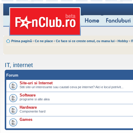
Prima pagină
‹
Ce ne place
‹
Ce face si ce creste omul, cu mana lui
‹
Hobby
‹
I
IT, internet
Forum
Site-uri si Internet
Stiti site-uri interesante sau cautati ceva pe internet? Aici e locul potrivit...
Software
programe si alte alea
Hardware
Componente hard
Games