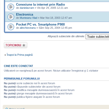
Conexiune la internet prin Radio
de
danielavram
» Vin Apr 29, 2005 12:21 am
Electronica
de
Munteanu Vlad
» Mar Noi 18, 2003 12:47 am
Pocket PC vs. Smartphone P900
de
alinchioveanu
» Sâm Sep 25, 2004 12:45 pm
Afişează subiectele din ultimele:
Scrie un subiect
nou
Înapoi la Prima pagină
CINE ESTE CONECTAT
Utilizatorii ce navighează pe acest forum: Niciun utilizator înregistrat şi 1 vizitator
PERMISIUNILE FORUMULUI
Nu puteţi
scrie subiecte noi în acest forum
Nu puteţi
răspunde subiectelor din acest forum
Nu puteţi
modifica mesajele dumneavoastră în acest forum
Nu puteţi
şterge mesajele dumneavoastră în acest forum
Nu puteţi
publica fişiere ataşate în acest forum