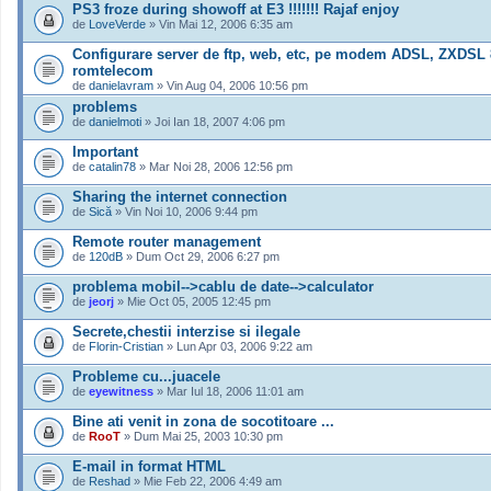
PS3 froze during showoff at E3 !!!!!!! Rajaf enjoy
de
LoveVerde
» Vin Mai 12, 2006 6:35 am
Configurare server de ftp, web, etc, pe modem ADSL, ZXDSL 
romtelecom
de
danielavram
» Vin Aug 04, 2006 10:56 pm
problems
de
danielmoti
» Joi Ian 18, 2007 4:06 pm
Important
de
catalin78
» Mar Noi 28, 2006 12:56 pm
Sharing the internet connection
de
Sică
» Vin Noi 10, 2006 9:44 pm
Remote router management
de
120dB
» Dum Oct 29, 2006 6:27 pm
problema mobil-->cablu de date-->calculator
de
jeorj
» Mie Oct 05, 2005 12:45 pm
Secrete,chestii interzise si ilegale
de
Florin-Cristian
» Lun Apr 03, 2006 9:22 am
Probleme cu...juacele
de
eyewitness
» Mar Iul 18, 2006 11:01 am
Bine ati venit in zona de socotitoare ...
de
RooT
» Dum Mai 25, 2003 10:30 pm
E-mail in format HTML
de
Reshad
» Mie Feb 22, 2006 4:49 am