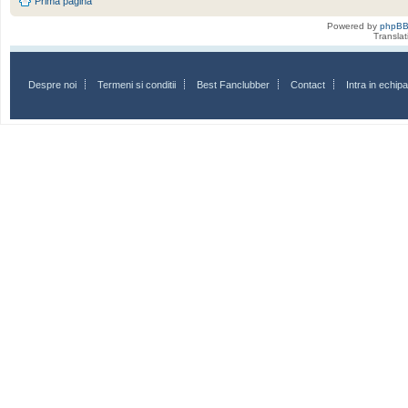
Prima pagină
Powered by
phpB
Transla
Despre noi
Termeni si conditii
Best Fanclubber
Contact
Intra in echi