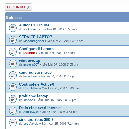
Scrie un subiect
nou
Subiecte
Ajutor PC Online
de
Nickname
» Lun Noi 10, 2014 9:55 am
SERVICE LAPTOP
de
Mariadragovici
» Mie Oct 22, 2014 3:37 pm
Configuratii Laptop
de
Daïmon
» Vin Dec 04, 2009 4:43 pm
windows xp
de
misterq007
» Mie Mai 07, 2008 7:35 pm
cand nu stii intrebi
de
baixinho©
» Joi Ian 04, 2007 11:47 pm
Controalele ActiveX
de
Ursu Mihai
» Mar Dec 25, 2007 8:03 pm
probleme laptop
de
IoanaA
» Sâm Dec 15, 2007 10:38 pm
De la cine aveti internet
de
AndrewZ0r
» Joi Oct 04, 2007 3:51 pm
cine are xbox 360 ?
de
LoveVerde
» Sâm Apr 15, 2006 7:14 am