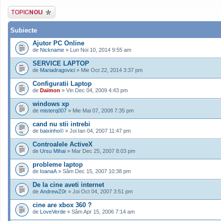
Scrie un subiect
nou
Subiecte
Ajutor PC Online
de
Nickname
» Lun Noi 10, 2014 9:55 am
SERVICE LAPTOP
de
Mariadragovici
» Mie Oct 22, 2014 3:37 pm
Configuratii Laptop
de
Daïmon
» Vin Dec 04, 2009 4:43 pm
windows xp
de
misterq007
» Mie Mai 07, 2008 7:35 pm
cand nu stii intrebi
de
baixinho©
» Joi Ian 04, 2007 11:47 pm
Controalele ActiveX
de
Ursu Mihai
» Mar Dec 25, 2007 8:03 pm
probleme laptop
de
IoanaA
» Sâm Dec 15, 2007 10:38 pm
De la cine aveti internet
de
AndrewZ0r
» Joi Oct 04, 2007 3:51 pm
cine are xbox 360 ?
de
LoveVerde
» Sâm Apr 15, 2006 7:14 am