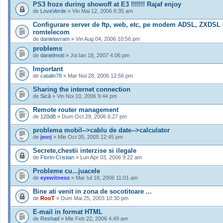
PS3 froze during showoff at E3 !!!!!!! Rajaf enjoy
de
LoveVerde
» Vin Mai 12, 2006 6:35 am
Configurare server de ftp, web, etc, pe modem ADSL, ZXDSL 
romtelecom
de
danielavram
» Vin Aug 04, 2006 10:56 pm
problems
de
danielmoti
» Joi Ian 18, 2007 4:06 pm
Important
de
catalin78
» Mar Noi 28, 2006 12:56 pm
Sharing the internet connection
de
Sică
» Vin Noi 10, 2006 9:44 pm
Remote router management
de
120dB
» Dum Oct 29, 2006 6:27 pm
problema mobil-->cablu de date-->calculator
de
jeorj
» Mie Oct 05, 2005 12:45 pm
Secrete,chestii interzise si ilegale
de
Florin-Cristian
» Lun Apr 03, 2006 9:22 am
Probleme cu...juacele
de
eyewitness
» Mar Iul 18, 2006 11:01 am
Bine ati venit in zona de socotitoare ...
de
RooT
» Dum Mai 25, 2003 10:30 pm
E-mail in format HTML
de
Reshad
» Mie Feb 22, 2006 4:49 am