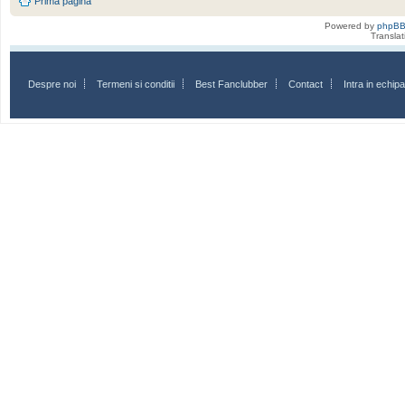
Prima pagină
Powered by
phpB
Transla
Despre noi
Termeni si conditii
Best Fanclubber
Contact
Intra in echi