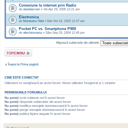
Conexiune la internet prin Radio
de
danielavram
» Vin Apr 29, 2005 12:21 am
Electronica
de
Munteanu Vlad
» Mar Noi 18, 2003 12:47 am
Pocket PC vs. Smartphone P900
de
alinchioveanu
» Sâm Sep 25, 2004 12:45 pm
Afişează subiectele din ultimele:
Scrie un subiect
nou
Înapoi la Prima pagină
CINE ESTE CONECTAT
Utilizatorii ce navighează pe acest forum: Niciun utilizator înregistrat şi 1 vizitator
PERMISIUNILE FORUMULUI
Nu puteţi
scrie subiecte noi în acest forum
Nu puteţi
răspunde subiectelor din acest forum
Nu puteţi
modifica mesajele dumneavoastră în acest forum
Nu puteţi
şterge mesajele dumneavoastră în acest forum
Nu puteţi
publica fişiere ataşate în acest forum