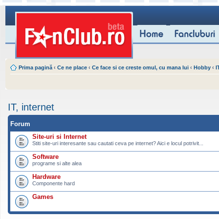
Prima pagină
‹
Ce ne place
‹
Ce face si ce creste omul, cu mana lui
‹
Hobby
‹
I
IT, internet
Forum
Site-uri si Internet
Stiti site-uri interesante sau cautati ceva pe internet? Aici e locul potrivit...
Software
programe si alte alea
Hardware
Componente hard
Games