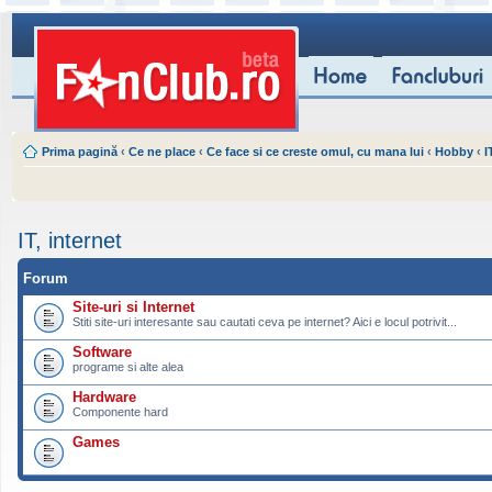
Prima pagină
‹
Ce ne place
‹
Ce face si ce creste omul, cu mana lui
‹
Hobby
‹
I
IT, internet
Forum
Site-uri si Internet
Stiti site-uri interesante sau cautati ceva pe internet? Aici e locul potrivit...
Software
programe si alte alea
Hardware
Componente hard
Games