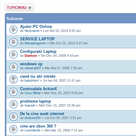
Scrie un subiect
nou
Subiecte
Ajutor PC Online
de
Nickname
» Lun Noi 10, 2014 9:55 am
SERVICE LAPTOP
de
Mariadragovici
» Mie Oct 22, 2014 3:37 pm
Configuratii Laptop
de
Daïmon
» Vin Dec 04, 2009 4:43 pm
windows xp
de
misterq007
» Mie Mai 07, 2008 7:35 pm
cand nu stii intrebi
de
baixinho©
» Joi Ian 04, 2007 11:47 pm
Controalele ActiveX
de
Ursu Mihai
» Mar Dec 25, 2007 8:03 pm
probleme laptop
de
IoanaA
» Sâm Dec 15, 2007 10:38 pm
De la cine aveti internet
de
AndrewZ0r
» Joi Oct 04, 2007 3:51 pm
cine are xbox 360 ?
de
LoveVerde
» Sâm Apr 15, 2006 7:14 am