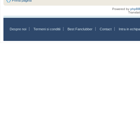
Prima pagină
Powered by
phpB
Transla
Despre noi
Termeni si conditii
Best Fanclubber
Contact
Intra in echi