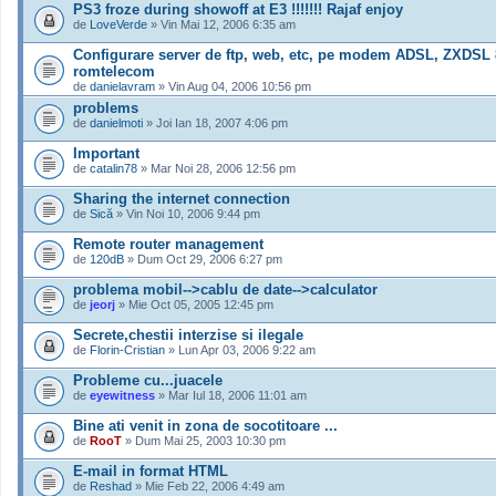
PS3 froze during showoff at E3 !!!!!!! Rajaf enjoy
de
LoveVerde
» Vin Mai 12, 2006 6:35 am
Configurare server de ftp, web, etc, pe modem ADSL, ZXDSL 
romtelecom
de
danielavram
» Vin Aug 04, 2006 10:56 pm
problems
de
danielmoti
» Joi Ian 18, 2007 4:06 pm
Important
de
catalin78
» Mar Noi 28, 2006 12:56 pm
Sharing the internet connection
de
Sică
» Vin Noi 10, 2006 9:44 pm
Remote router management
de
120dB
» Dum Oct 29, 2006 6:27 pm
problema mobil-->cablu de date-->calculator
de
jeorj
» Mie Oct 05, 2005 12:45 pm
Secrete,chestii interzise si ilegale
de
Florin-Cristian
» Lun Apr 03, 2006 9:22 am
Probleme cu...juacele
de
eyewitness
» Mar Iul 18, 2006 11:01 am
Bine ati venit in zona de socotitoare ...
de
RooT
» Dum Mai 25, 2003 10:30 pm
E-mail in format HTML
de
Reshad
» Mie Feb 22, 2006 4:49 am