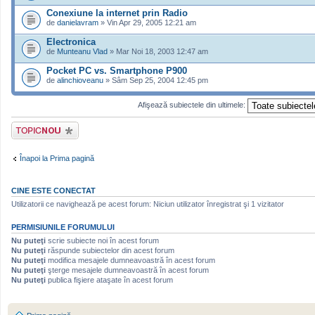
Conexiune la internet prin Radio
de
danielavram
» Vin Apr 29, 2005 12:21 am
Electronica
de
Munteanu Vlad
» Mar Noi 18, 2003 12:47 am
Pocket PC vs. Smartphone P900
de
alinchioveanu
» Sâm Sep 25, 2004 12:45 pm
Afişează subiectele din ultimele:
Scrie un subiect
nou
Înapoi la Prima pagină
CINE ESTE CONECTAT
Utilizatorii ce navighează pe acest forum: Niciun utilizator înregistrat şi 1 vizitator
PERMISIUNILE FORUMULUI
Nu puteţi
scrie subiecte noi în acest forum
Nu puteţi
răspunde subiectelor din acest forum
Nu puteţi
modifica mesajele dumneavoastră în acest forum
Nu puteţi
şterge mesajele dumneavoastră în acest forum
Nu puteţi
publica fişiere ataşate în acest forum