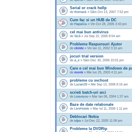
Serial or crack hellp
de
thomask
» Sâm Oct 13, 2007 7:52 pm
Cum fac si un HUB de DC
de
HapaGiu
» Vin Oct 28, 2005 3:43 pm
cel mai bun antivirus
de
Sică
» Joi Sep 15, 2005 8:54 am
Probleme Raspunsuri Ajutor
de
ckride
» Vin Ian 11, 2002 3:10 am
jocuri trial version
de
a_e
» Sâm Dec 30, 2006 10:01 pm
Care e cel mai bun Windows de 
de
monk
» Mie Iun 25, 2003 4:11 pm
probleme cu svchost
de
Lucian28
» Mie Sep 13, 2006 8:16 am
scrieti batch-uri aici
de
Leaveyou
» Mar Ian 06, 2004 1:37 am
Baze de date relationale
de
LiveHotels
» Mar Iul 11, 2006 1:11 pm
Deblocari Nokia
de
iulpa
» Joi Dec 22, 2005 11:08 pm
Probleme la DVDRip