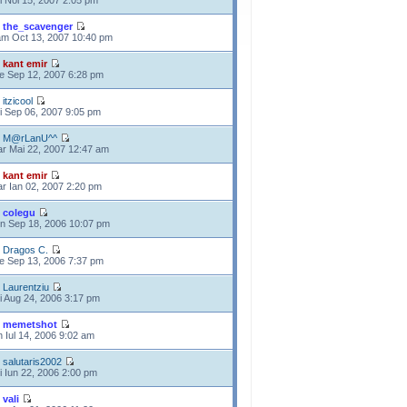
i Noi 15, 2007 2:05 pm
e
the_scavenger
m Oct 13, 2007 10:40 pm
e
kant emir
e Sep 12, 2007 6:28 pm
e
itzicool
i Sep 06, 2007 9:05 pm
e
M@rLanU^^
r Mai 22, 2007 12:47 am
e
kant emir
r Ian 02, 2007 2:20 pm
e
colegu
n Sep 18, 2006 10:07 pm
e
Dragos C.
e Sep 13, 2006 7:37 pm
e
Laurentziu
i Aug 24, 2006 3:17 pm
e
memetshot
n Iul 14, 2006 9:02 am
e
salutaris2002
i Iun 22, 2006 2:00 pm
e
vali