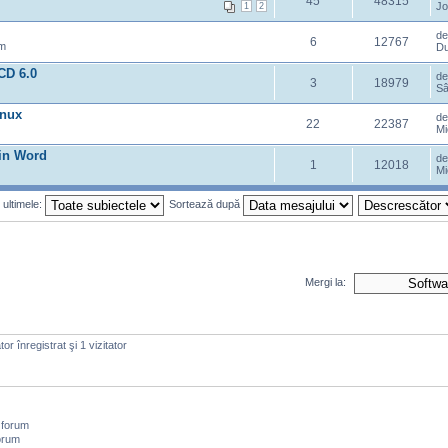
45
48315
Jo
1
2
d
6
12767
am
Du
CD 6.0
d
3
18979
Sâ
inux
d
22
22387
Mi
 in Word
d
1
12018
Mi
 ultimele:
Sortează după
Mergi la:
or înregistrat şi 1 vizitator
 forum
orum