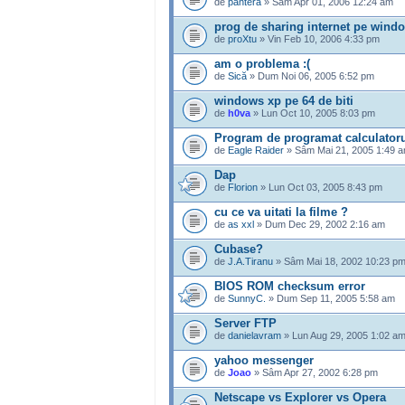
de
pantera
» Sâm Apr 01, 2006 12:24 am
prog de sharing internet pe wind
de
proXtu
» Vin Feb 10, 2006 4:33 pm
am o problema :(
de
Sică
» Dum Noi 06, 2005 6:52 pm
windows xp pe 64 de biti
de
h0va
» Lun Oct 10, 2005 8:03 pm
Program de programat calculator
de
Eagle Raider
» Sâm Mai 21, 2005 1:49 
Dap
de
Florion
» Lun Oct 03, 2005 8:43 pm
cu ce va uitati la filme ?
de
as xxl
» Dum Dec 29, 2002 2:16 am
Cubase?
de
J.A.Tiranu
» Sâm Mai 18, 2002 10:23 p
BIOS ROM checksum error
de
SunnyC.
» Dum Sep 11, 2005 5:58 am
Server FTP
de
danielavram
» Lun Aug 29, 2005 1:02 a
yahoo messenger
de
Joao
» Sâm Apr 27, 2002 6:28 pm
Netscape vs Explorer vs Opera