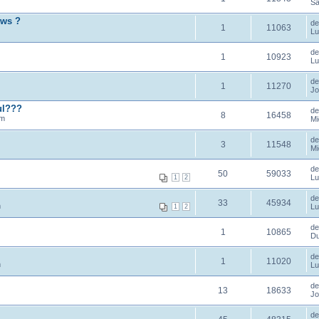
Sâ
ows ?
d
1
11063
Lu
d
1
10923
Lu
d
1
11270
Jo
ul???
d
8
16458
am
Mi
d
3
11548
Mi
d
50
59033
Lu
1
2
d
33
45934
m
Lu
1
2
d
1
10865
Du
d
1
11020
m
Lu
d
13
18633
Jo
d