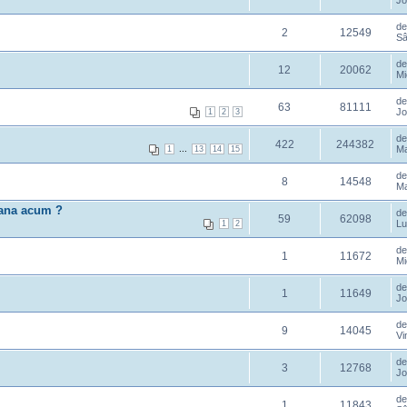
Jo
d
2
12549
Sâ
d
12
20062
Mi
d
63
81111
Jo
1
2
3
d
422
244382
...
Ma
1
13
14
15
d
8
14548
Ma
pana acum ?
d
59
62098
Lu
1
2
d
1
11672
Mi
d
1
11649
Jo
d
9
14045
Vi
d
3
12768
Jo
d
1
11843