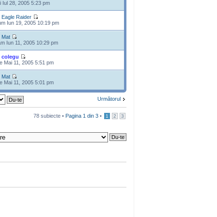
i Iul 28, 2005 5:23 pm
e
Eagle Raider
m Iun 19, 2005 10:19 pm
e
Mat
m Iun 11, 2005 10:29 pm
e
colegu
e Mai 11, 2005 5:51 pm
e
Mat
e Mai 11, 2005 5:01 pm
Următorul
78 subiecte •
Pagina
1
din
3
•
1
2
3