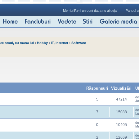
Membri
Fa-ti un cont daca nu ai deja!
Panoul ut
ste omul, cu mana lui
‹
Hobby
‹
IT, internet
‹
Software
Răspunsuri
Vizualizări
U
d
5
47214
Jo
d
7
15088
Lu
d
0
10405
Mi
d
2
12669