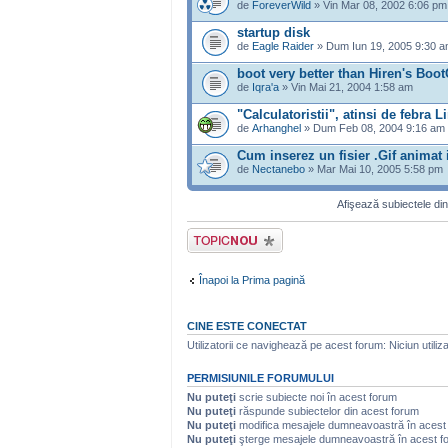
de
ForeverWild
» Vin Mar 08, 2002 6:06 pm
startup disk
de
Eagle Raider
» Dum Iun 19, 2005 9:30 
boot very better than Hiren's Boot
de
Iqra'a
» Vin Mai 21, 2004 1:58 am
"Calculatoristii", atinsi de febra L
de
Arhanghel
» Dum Feb 08, 2004 9:16 am
Cum inserez un fisier .Gif animat
de
Nectanebo
» Mar Mai 10, 2005 5:58 pm
Afişează subiectele din
Scrie un subiect
nou
Înapoi la Prima pagină
CINE ESTE CONECTAT
Utilizatorii ce navighează pe acest forum: Niciun utilizat
PERMISIUNILE FORUMULUI
Nu puteţi
scrie subiecte noi în acest forum
Nu puteţi
răspunde subiectelor din acest forum
Nu puteţi
modifica mesajele dumneavoastră în acest
Nu puteţi
şterge mesajele dumneavoastră în acest f