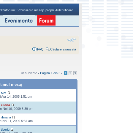
•
ilizatorului
Vizualizare mesaje proprii
Autentificare
FAQ
Căutare avansată
78 subiecte •
Pagina
1
din
3
•
1
2
3
ltimul mesaj
e
Mat
i Apr 14, 2005 1:51 pm
e
eliana
n Noi 16, 2009 8:39 pm
e
rfmaria
e Noi 11, 2009 5:34 am
e
tiberiu