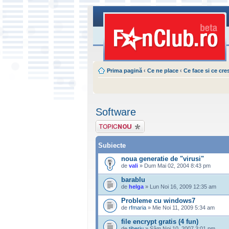
Prima pagină
‹
Ce ne place
‹
Ce face si ce cre
Software
Scrie un subiect
nou
Subiecte
noua generatie de "virusi"
de
vali
» Dum Mai 02, 2004 8:43 pm
barablu
de
helga
» Lun Noi 16, 2009 12:35 am
Probleme cu windows7
de
rfmaria
» Mie Noi 11, 2009 5:34 am
file encrypt gratis (4 fun)
de
tiberiu
» Sâm Noi 10, 2007 3:01 pm