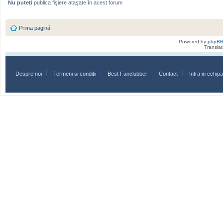
Nu puteţi
publica fişiere ataşate în acest forum
Prima pagină
Powered by
phpB
Transla
Despre noi
Termeni si conditii
Best Fanclubber
Contact
Intra in echi