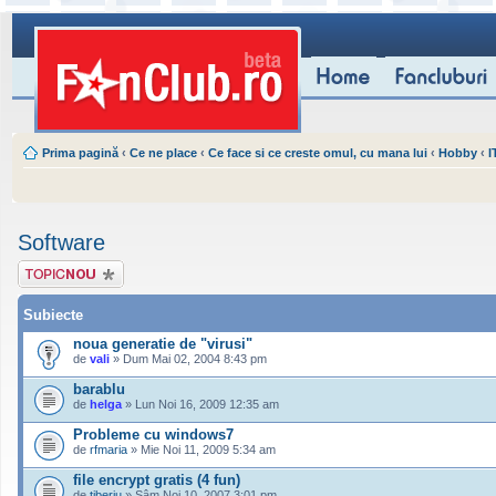
Prima pagină
‹
Ce ne place
‹
Ce face si ce creste omul, cu mana lui
‹
Hobby
‹
I
Software
Scrie un subiect
nou
Subiecte
noua generatie de "virusi"
de
vali
» Dum Mai 02, 2004 8:43 pm
barablu
de
helga
» Lun Noi 16, 2009 12:35 am
Probleme cu windows7
de
rfmaria
» Mie Noi 11, 2009 5:34 am
file encrypt gratis (4 fun)
de
tiberiu
» Sâm Noi 10, 2007 3:01 pm