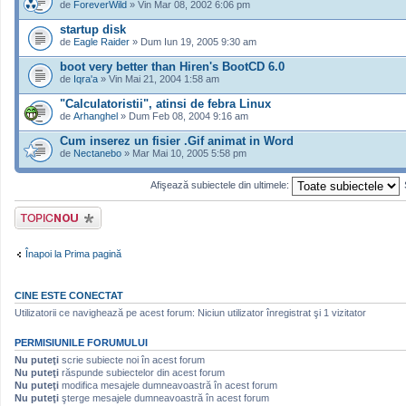
de
ForeverWild
» Vin Mar 08, 2002 6:06 pm
startup disk
de
Eagle Raider
» Dum Iun 19, 2005 9:30 am
boot very better than Hiren's BootCD 6.0
de
Iqra'a
» Vin Mai 21, 2004 1:58 am
"Calculatoristii", atinsi de febra Linux
de
Arhanghel
» Dum Feb 08, 2004 9:16 am
Cum inserez un fisier .Gif animat in Word
de
Nectanebo
» Mar Mai 10, 2005 5:58 pm
Afişează subiectele din ultimele:
Scrie un subiect
nou
Înapoi la Prima pagină
CINE ESTE CONECTAT
Utilizatorii ce navighează pe acest forum: Niciun utilizator înregistrat şi 1 vizitator
PERMISIUNILE FORUMULUI
Nu puteţi
scrie subiecte noi în acest forum
Nu puteţi
răspunde subiectelor din acest forum
Nu puteţi
modifica mesajele dumneavoastră în acest forum
Nu puteţi
şterge mesajele dumneavoastră în acest forum