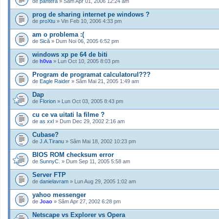
de
pantera
» Sâm Apr 01, 2006 12:24 am
prog de sharing internet pe windows ?
de
proXtu
» Vin Feb 10, 2006 4:33 pm
am o problema :(
de
Sică
» Dum Noi 06, 2005 6:52 pm
windows xp pe 64 de biti
de
h0va
» Lun Oct 10, 2005 8:03 pm
Program de programat calculatorul???
de
Eagle Raider
» Sâm Mai 21, 2005 1:49 am
Dap
de
Florion
» Lun Oct 03, 2005 8:43 pm
cu ce va uitati la filme ?
de
as xxl
» Dum Dec 29, 2002 2:16 am
Cubase?
de
J.A.Tiranu
» Sâm Mai 18, 2002 10:23 pm
BIOS ROM checksum error
de
SunnyC.
» Dum Sep 11, 2005 5:58 am
Server FTP
de
danielavram
» Lun Aug 29, 2005 1:02 am
yahoo messenger
de
Joao
» Sâm Apr 27, 2002 6:28 pm
Netscape vs Explorer vs Opera