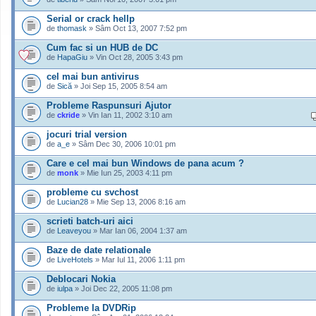
Serial or crack hellp
de
thomask
» Sâm Oct 13, 2007 7:52 pm
Cum fac si un HUB de DC
de
HapaGiu
» Vin Oct 28, 2005 3:43 pm
cel mai bun antivirus
de
Sică
» Joi Sep 15, 2005 8:54 am
Probleme Raspunsuri Ajutor
de
ckride
» Vin Ian 11, 2002 3:10 am
jocuri trial version
de
a_e
» Sâm Dec 30, 2006 10:01 pm
Care e cel mai bun Windows de pana acum ?
de
monk
» Mie Iun 25, 2003 4:11 pm
probleme cu svchost
de
Lucian28
» Mie Sep 13, 2006 8:16 am
scrieti batch-uri aici
de
Leaveyou
» Mar Ian 06, 2004 1:37 am
Baze de date relationale
de
LiveHotels
» Mar Iul 11, 2006 1:11 pm
Deblocari Nokia
de
iulpa
» Joi Dec 22, 2005 11:08 pm
Probleme la DVDRip