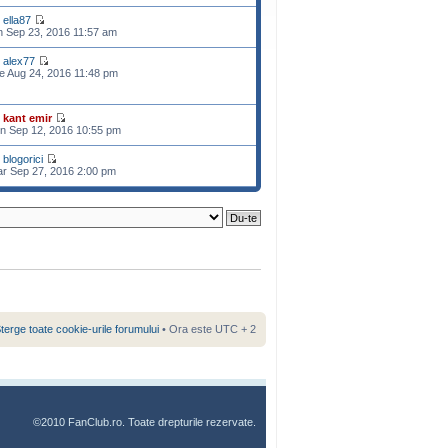
e
ella87
n Sep 23, 2016 11:57 am
e
alex77
e Aug 24, 2016 11:48 pm
e
kant emir
n Sep 12, 2016 10:55 pm
e
blogorici
r Sep 27, 2016 2:00 pm
terge toate cookie-urile forumului
• Ora este UTC + 2
©2010 FanClub.ro. Toate drepturile rezervate.