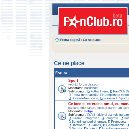
Prima pagină
‹
Ce ne place
Ce ne place
Forum
Sport
vechiul forum de sport
Moderator:
baixinho©
Subforumuri:
Fotbal Intern
,
FanClub D
Fotbal International
,
Campionate mondial
Sporturi Americane
,
Formula 1. Sportu
Ce face si ce creste omul, cu man
pasiuni, indemanari, inclinatii care n-au aju
Moderator:
helga
Subforumuri:
Animalele si plantele cu ca
Jurnale...fotografice
,
Fotografie
,
Ho
Scrieri, ganduri si jurnale
,
Frumusete
,
Hardware
,
Games
,
Gastronomie
,
Baruri si Discoteci
,
Hranire sanatoasa