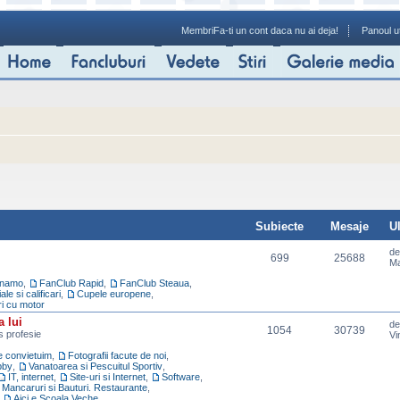
Membri
Fa-ti un cont daca nu ai deja!
Panoul ut
Subiecte
Mesaje
U
d
699
25688
Ma
inamo
,
FanClub Rapid
,
FanClub Steaua
,
e si calificari
,
Cupele europene
,
ri cu motor
a lui
d
1054
30739
ns profesie
Vi
re convietuim
,
Fotografii facute de noi
,
bby
,
Vanatoarea si Pescuitul Sportiv
,
IT, internet
,
Site-uri si Internet
,
Software
,
Mancaruri si Bauturi. Restaurante
,
,
Aici e Scoala Veche