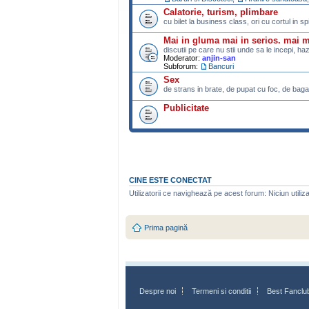
Calatorie, turism, plimbare
cu bilet la business class, ori cu cortul in s
Mai in gluma mai in serios. mai 
discutii pe care nu stii unde sa le incepi, ha
Moderator:
anjin-san
Subforum:
Bancuri
Sex
de strans in brate, de pupat cu foc, de bagat
Publicitate
CINE ESTE CONECTAT
Utilizatorii ce navighează pe acest forum: Niciun utilizat
Prima pagină
Despre noi
Termeni si conditii
Best Fanclu