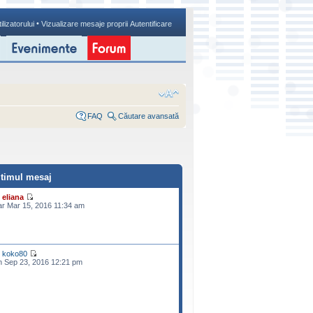
•
ilizatorului
Vizualizare mesaje proprii
Autentificare
FAQ
Căutare avansată
ltimul mesaj
e
eliana
r Mar 15, 2016 11:34 am
e
koko80
n Sep 23, 2016 12:21 pm