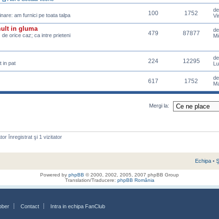
d
100
1752
pinare: am furnici pe toata talpa
Vi
mult in gluma
d
479
87877
z de orice caz; ca intre prieteni
Mi
d
224
12295
 in pat
Lu
d
617
1752
Ma
Mergi la:
or înregistrat şi 1 vizitator
Echipa
•
Ş
Powered by
phpBB
© 2000, 2002, 2005, 2007 phpBB Group
Translation/Traducere:
phpBB România
bber
Contact
Intra in echipa FanClub