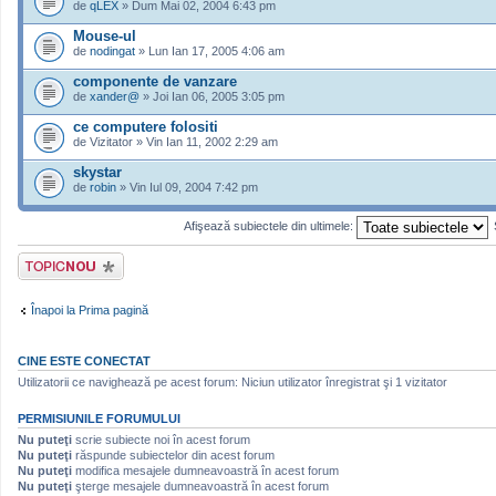
de
qLEX
» Dum Mai 02, 2004 6:43 pm
Mouse-ul
de
nodingat
» Lun Ian 17, 2005 4:06 am
componente de vanzare
de
xander@
» Joi Ian 06, 2005 3:05 pm
ce computere folositi
de Vizitator » Vin Ian 11, 2002 2:29 am
skystar
de
robin
» Vin Iul 09, 2004 7:42 pm
Afişează subiectele din ultimele:
Scrie un subiect
nou
Înapoi la Prima pagină
CINE ESTE CONECTAT
Utilizatorii ce navighează pe acest forum: Niciun utilizator înregistrat şi 1 vizitator
PERMISIUNILE FORUMULUI
Nu puteţi
scrie subiecte noi în acest forum
Nu puteţi
răspunde subiectelor din acest forum
Nu puteţi
modifica mesajele dumneavoastră în acest forum
Nu puteţi
şterge mesajele dumneavoastră în acest forum