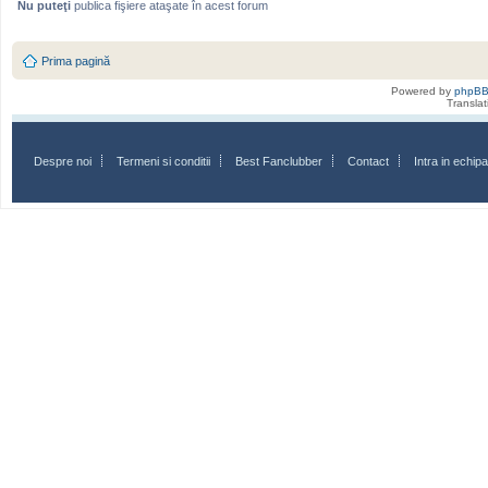
Nu puteţi
publica fişiere ataşate în acest forum
Prima pagină
Powered by
phpB
Transla
Despre noi
Termeni si conditii
Best Fanclubber
Contact
Intra in echi