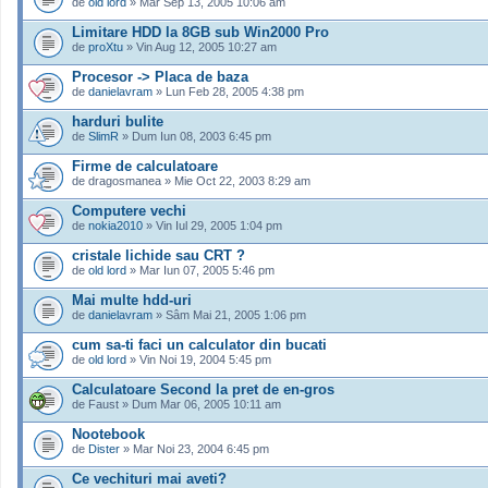
de
old lord
» Mar Sep 13, 2005 10:06 am
Limitare HDD la 8GB sub Win2000 Pro
de
proXtu
» Vin Aug 12, 2005 10:27 am
Procesor -> Placa de baza
de
danielavram
» Lun Feb 28, 2005 4:38 pm
harduri bulite
de
SlimR
» Dum Iun 08, 2003 6:45 pm
Firme de calculatoare
de dragosmanea » Mie Oct 22, 2003 8:29 am
Computere vechi
de
nokia2010
» Vin Iul 29, 2005 1:04 pm
cristale lichide sau CRT ?
de
old lord
» Mar Iun 07, 2005 5:46 pm
Mai multe hdd-uri
de
danielavram
» Sâm Mai 21, 2005 1:06 pm
cum sa-ti faci un calculator din bucati
de
old lord
» Vin Noi 19, 2004 5:45 pm
Calculatoare Second la pret de en-gros
de Faust » Dum Mar 06, 2005 10:11 am
Nootebook
de
Dister
» Mar Noi 23, 2004 6:45 pm
Ce vechituri mai aveti?