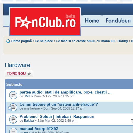
Prima pagină
‹
Ce ne place
‹
Ce face si ce creste omul, cu mana lui
‹
Hobby
‹
I
Hardware
Scrie un subiect
nou
Subiecte
partea audio: statii de amplificare, boxe, chestii ...
de
JMJ
» Dum Oct 27, 2002 11:35 pm
Ce imi trebuie pt un "sistem anti-efractie"?
de une helene » Dum Sep 04, 2005 12:17 am
Probleme- Solutii | Intrebari- Raspunsuri
de
Baluba
» Sâm Mar 02, 2002 1:59 pm
manual Acorp 5TX52
de
try
» Mar Iul 06, 2004 10:42 pm