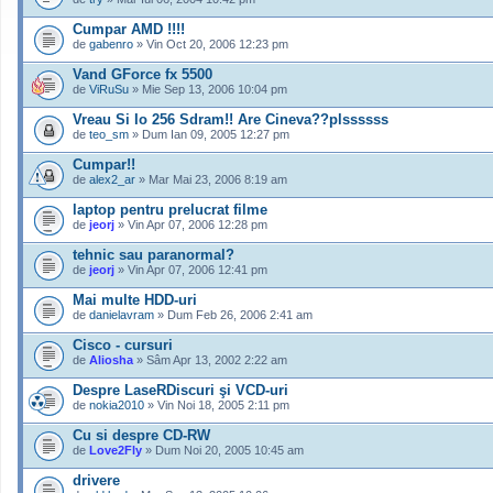
Cumpar AMD !!!!
de
gabenro
» Vin Oct 20, 2006 12:23 pm
Vand GForce fx 5500
de
ViRuSu
» Mie Sep 13, 2006 10:04 pm
Vreau Si Io 256 Sdram!! Are Cineva??plssssss
de
teo_sm
» Dum Ian 09, 2005 12:27 pm
Cumpar!!
de
alex2_ar
» Mar Mai 23, 2006 8:19 am
laptop pentru prelucrat filme
de
jeorj
» Vin Apr 07, 2006 12:28 pm
tehnic sau paranormal?
de
jeorj
» Vin Apr 07, 2006 12:41 pm
Mai multe HDD-uri
de
danielavram
» Dum Feb 26, 2006 2:41 am
Cisco - cursuri
de
Aliosha
» Sâm Apr 13, 2002 2:22 am
Despre LaseRDiscuri şi VCD-uri
de
nokia2010
» Vin Noi 18, 2005 2:11 pm
Cu si despre CD-RW
de
Love2Fly
» Dum Noi 20, 2005 10:45 am
drivere