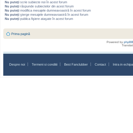
Nu puteţi
scrie subiecte noi în acest forum
Nu puteţi
răspunde subiectelor din acest forum
Nu puteţi
modifica mesajele dumneavoastră în acest forum
Nu puteţi
şterge mesajele dumneavoastră în acest forum
Nu puteţi
publica fişiere ataşate în acest forum
Prima pagină
Powered by
phpB
Transla
Despre noi
Termeni si conditii
Best Fanclubber
Contact
Intra in echi