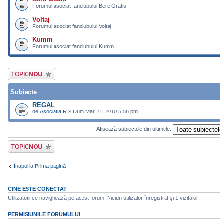
Forumul asociat fanclubului Bere Gratis
Voltaj
Forumul asociat fanclubului Voltaj
Kumm
Forumul asociat fanclubului Kumm
Scrie un subiect
nou
Subiecte
REGAL
de
Asociatia R
» Dum Mar 21, 2010 5:58 pm
Afişează subiectele din ultimele:
Scrie un subiect
nou
Înapoi la Prima pagină
CINE ESTE CONECTAT
Utilizatorii ce navighează pe acest forum: Niciun utilizator înregistrat şi 1 vizitator
PERMISIUNILE FORUMULUI