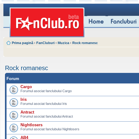
Prima pagină
‹
FanCluburi
‹
Muzica
‹
Rock romanesc
Rock romanesc
Forum
Cargo
Forumul asociat fanclubului Cargo
Iris
Forumul asociat fanclubului Iris
Antract
Forumul asociat fanclubului Antract
Nightlosers
Forumul asociat fanclubului Nightlosers
AB4