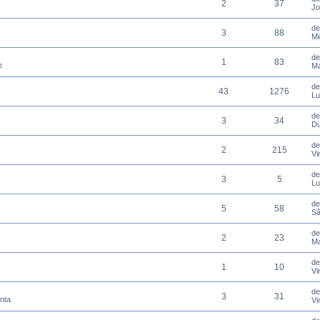
2
37
Jo
d
3
88
Mi
d
1
83
e
Ma
d
43
1276
Lu
d
3
34
Du
d
2
215
Vi
d
3
5
Lu
d
5
58
Sâ
d
2
23
Ma
d
1
10
Vi
d
3
31
enta
Vi