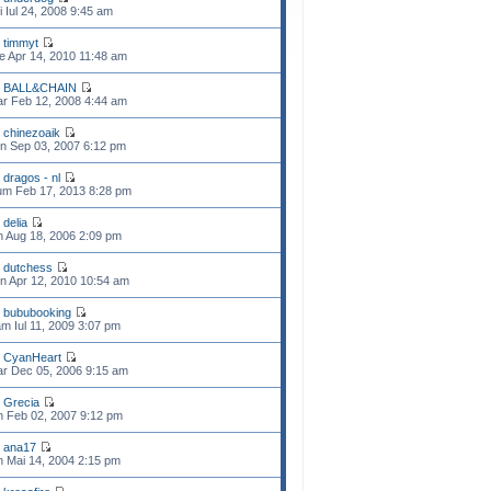
i Iul 24, 2008 9:45 am
e
timmyt
e Apr 14, 2010 11:48 am
e
BALL&CHAIN
r Feb 12, 2008 4:44 am
e
chinezoaik
n Sep 03, 2007 6:12 pm
e
dragos - nl
m Feb 17, 2013 8:28 pm
e
delia
n Aug 18, 2006 2:09 pm
e
dutchess
n Apr 12, 2010 10:54 am
e
bububooking
m Iul 11, 2009 3:07 pm
e
CyanHeart
r Dec 05, 2006 9:15 am
e
Grecia
n Feb 02, 2007 9:12 pm
e
ana17
n Mai 14, 2004 2:15 pm