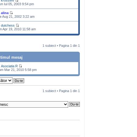
e
krossfire
m Iul 05, 2003 9:54 pm
e
alina
e Aug 21, 2002 3:22 am
e
dutchess
n Apr 19, 2010 11:58 am
1 subiect • Pagina
1
din
1
ltimul mesaj
e
Asociatia R
m Mar 21, 2010 5:58 pm
1 subiect • Pagina
1
din
1