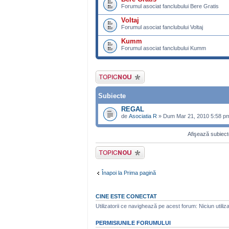
Forumul asociat fanclubului Bere Gratis
Voltaj
Forumul asociat fanclubului Voltaj
Kumm
Forumul asociat fanclubului Kumm
Scrie un subiect
nou
Subiecte
REGAL
de
Asociatia R
» Dum Mar 21, 2010 5:58 p
Afişează subiecte
Scrie un subiect
nou
Înapoi la Prima pagină
CINE ESTE CONECTAT
Utilizatorii ce navighează pe acest forum: Niciun utilizat
PERMISIUNILE FORUMULUI