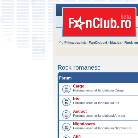
Prima pagină
‹
FanCluburi
‹
Muzica
‹
Rock r
Rock romanesc
Forum
Cargo
Forumul asociat fanclubului Cargo
Iris
Forumul asociat fanclubului Iris
Antract
Forumul asociat fanclubului Antract
Nightlosers
Forumul asociat fanclubului Nightlosers
AB4