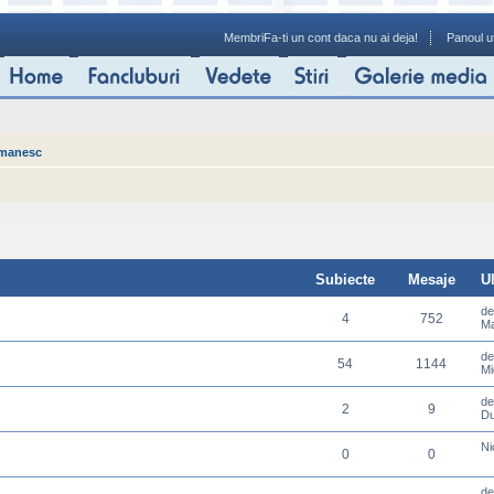
Membri
Fa-ti un cont daca nu ai deja!
Panoul ut
omanesc
Subiecte
Mesaje
U
d
4
752
Ma
d
54
1144
Mi
d
2
9
Du
Ni
0
0
d