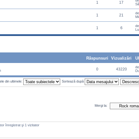
d
1
17
Sâ
d
1
21
Mi
d
1
6
Lu
Răspunsuri
Vizualizări
U
d
0
43220
m
Du
le din ultimele:
Sortează după
Mergi la:
or înregistrat şi 1 vizitator