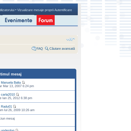
•
ilizatorului
Vizualizare mesaje proprii
Autentificare
FAQ
Căutare avansată
ltimul mesaj
e
Manuela Balta
r Mar 13, 2007 6:24 pm
e
carla2010
e Ian 25, 2012 6:38 pm
e
Radu01
m Iul 26, 2009 10:26 am
ciun mesaj
e
underdog