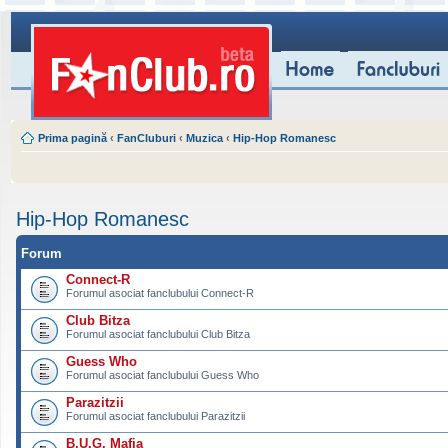
Prima pagină
‹
FanCluburi
‹
Muzica
‹
Hip-Hop Romanesc
Hip-Hop Romanesc
Forum
Connect-R
Forumul asociat fanclubului Connect-R
Club Bitza
Forumul asociat fanclubului Club Bitza
Guess Who
Forumul asociat fanclubului Guess Who
Parazitzii
Forumul asociat fanclubului Parazitzii
B.U.G. Mafia