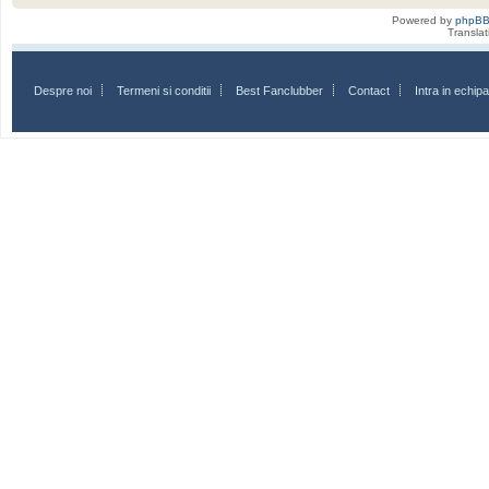
Powered by
phpB
Transla
Despre noi
Termeni si conditii
Best Fanclubber
Contact
Intra in echi