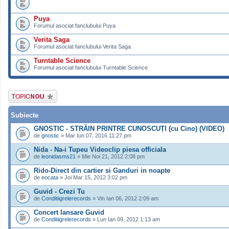
Puya
Forumul asociat fanclubului Puya
Verita Saga
Forumul asociat fanclubului Verita Saga
Turntable Science
Forumul asociat fanclubului Turntable Science
Scrie un subiect
nou
Subiecte
GNOSTIC - STRĂIN PRINTRE CUNOSCUȚI (cu Cino) (VIDEO)
de
gnostic
» Mar Iun 07, 2016 11:27 pm
Nida - Na-i Tupeu Videoclip piesa officiala
de
leonidasms21
» Mie Noi 21, 2012 2:08 pm
Rido-Direct din cartier si Ganduri in noapte
de
eocata
» Joi Mar 15, 2012 3:02 pm
Guvid - Crezi Tu
de
Conditiigrelerecords
» Vin Ian 06, 2012 2:09 am
Concert lansare Guvid
de
Conditiigrelerecords
» Lun Ian 09, 2012 1:13 am