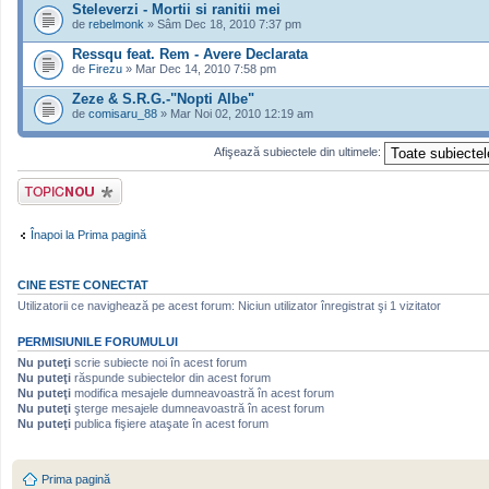
Steleverzi - Mortii si ranitii mei
de
rebelmonk
» Sâm Dec 18, 2010 7:37 pm
Ressqu feat. Rem - Avere Declarata
de
Firezu
» Mar Dec 14, 2010 7:58 pm
Zeze & S.R.G.-"Nopti Albe"
de
comisaru_88
» Mar Noi 02, 2010 12:19 am
Afişează subiectele din ultimele:
Scrie un subiect
nou
Înapoi la Prima pagină
CINE ESTE CONECTAT
Utilizatorii ce navighează pe acest forum: Niciun utilizator înregistrat şi 1 vizitator
PERMISIUNILE FORUMULUI
Nu puteţi
scrie subiecte noi în acest forum
Nu puteţi
răspunde subiectelor din acest forum
Nu puteţi
modifica mesajele dumneavoastră în acest forum
Nu puteţi
şterge mesajele dumneavoastră în acest forum
Nu puteţi
publica fişiere ataşate în acest forum
Prima pagină