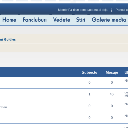
Membri
Fa-ti un cont daca nu ai deja!
Panoul ut
ut Goldies
Subiecte
Mesaje
U
Ni
0
0
d
1
46
Mi
Ni
0
0
erman
Ni
0
0
d