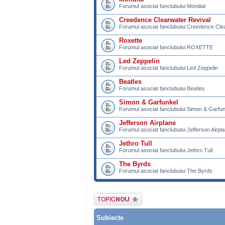
Forumul asociat fanclubului Mondial
Creedence Clearwater Revival
Forumul asociat fanclubului Creedence Cle
Roxette
Forumul asociat fanclubului ROXETTE
Led Zeppelin
Forumul asociat fanclubului Led Zeppelin
Beatles
Forumul asociat fanclubului Beatles
Simon & Garfunkel
Forumul asociat fanclubului Simon & Garfun
Jefferson Airplane
Forumul asociat fanclubului Jefferson Airpl
Jethro Tull
Forumul asociat fanclubului Jethro Tull
The Byrds
Forumul asociat fanclubului The Byrds
Scrie un subiect
nou
Subiecte