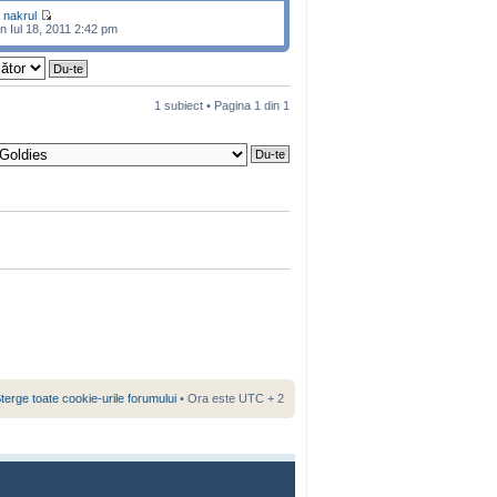
e
nakrul
n Iul 18, 2011 2:42 pm
1 subiect • Pagina
1
din
1
terge toate cookie-urile forumului
• Ora este UTC + 2