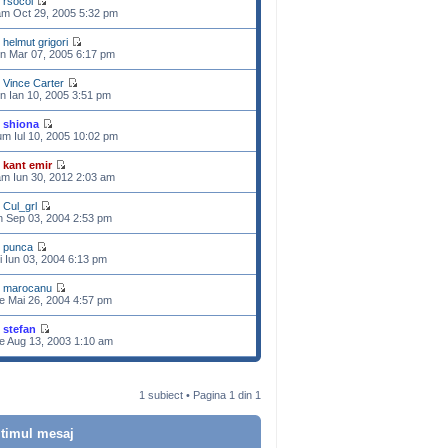
e
rsocol
m Oct 29, 2005 5:32 pm
e
helmut grigori
n Mar 07, 2005 6:17 pm
e
Vince Carter
n Ian 10, 2005 3:51 pm
e
shiona
m Iul 10, 2005 10:02 pm
e
kant emir
m Iun 30, 2012 2:03 am
e
Cul_grl
n Sep 03, 2004 2:53 pm
e
punca
i Iun 03, 2004 6:13 pm
e
marocanu
e Mai 26, 2004 4:57 pm
e
stefan
e Aug 13, 2003 1:10 am
1 subiect • Pagina
1
din
1
ltimul mesaj