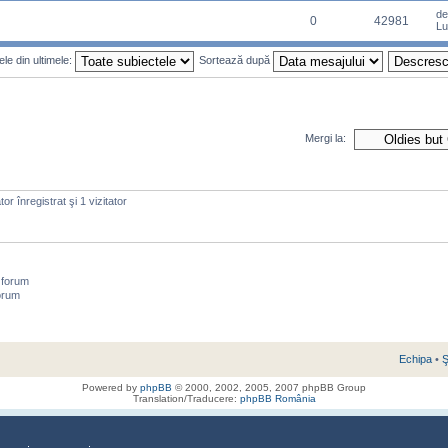
d
0
42981
Lu
le din ultimele:
Sortează după
Mergi la:
or înregistrat şi 1 vizitator
 forum
orum
Echipa
•
Ş
Powered by
phpBB
© 2000, 2002, 2005, 2007 phpBB Group
Translation/Traducere:
phpBB România