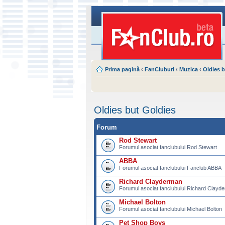
Prima pagină
‹
FanCluburi
‹
Muzica
‹
Oldies b
Oldies but Goldies
Forum
Rod Stewart
Forumul asociat fanclubului Rod Stewart
ABBA
Forumul asociat fanclubului Fanclub ABBA
Richard Clayderman
Forumul asociat fanclubului Richard Clayd
Michael Bolton
Forumul asociat fanclubului Michael Bolton
Pet Shop Boys