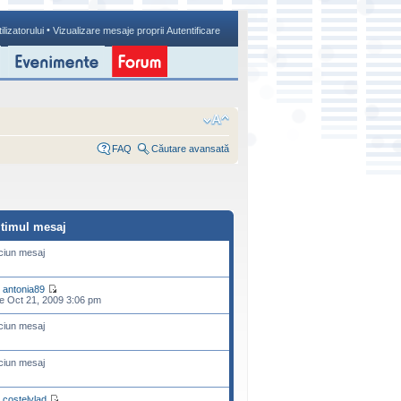
•
ilizatorului
Vizualizare mesaje proprii
Autentificare
FAQ
Căutare avansată
ltimul mesaj
ciun mesaj
e
antonia89
e Oct 21, 2009 3:06 pm
ciun mesaj
ciun mesaj
e
costelvlad