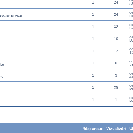
d
1
24
Sâ
d
1
24
arwater Revival
Lu
d
1
32
Lu
d
1
19
Du
d
1
73
Sâ
d
1
8
kel
Vi
d
1
3
ane
Jo
d
1
38
Mi
d
1
1
Mi
Răspunsuri
Vizualizări
U