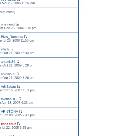
n Mai 26, 2006 11:07 am
ciun mesaj
 onefriend
m Dec 25, 2004 3:15 pm
e
Elvis_Romania
n Iul 28, 2008 11:58 pm
e
ella87
e Oct 21, 2009 6:43 pm
e
antonia89
e Oct 21, 2009 3:29 pm
e
antonia89
e Oct 21, 2009 3:26 pm
e
Adi Sabau
n Oct 15, 2007 1:59 pm
e
michael d.j.
n Apr 13, 2007 4:33 am
e
ARISTONA
e Feb 09, 2005 7:47 pm
e
kant emir
n Iul 22, 2005 3:35 am