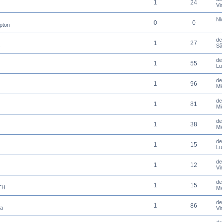
1
24
Vi
Ni
0
0
apton
de
1
27
Sâ
d
1
55
Lu
d
1
96
Mi
d
1
81
Mi
d
1
38
Mi
d
1
15
Lu
d
1
12
Vi
d
1
15
ATH
Mi
d
1
86
ra
Vi