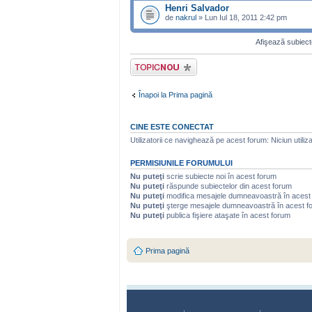
Henri Salvador
de
nakrul
» Lun Iul 18, 2011 2:42 pm
Afişează subiecte
Scrie un subiect
nou
Înapoi la Prima pagină
CINE ESTE CONECTAT
Utilizatorii ce navighează pe acest forum: Niciun utilizat
PERMISIUNILE FORUMULUI
Nu puteţi
scrie subiecte noi în acest forum
Nu puteţi
răspunde subiectelor din acest forum
Nu puteţi
modifica mesajele dumneavoastră în acest
Nu puteţi
şterge mesajele dumneavoastră în acest f
Nu puteţi
publica fişiere ataşate în acest forum
Prima pagină