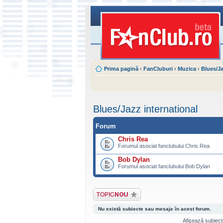
Prima pagină
‹
FanCluburi
‹
Muzica
‹
Blues/Ja
Blues/Jazz international
Forum
Chris Rea
Forumul asociat fanclubului Chris Rea
Bob Dylan
Forumul asociat fanclubului Bob Dylan
Scrie un subiect
nou
Nu există subiecte sau mesaje în acest forum.
Afişează subiecte