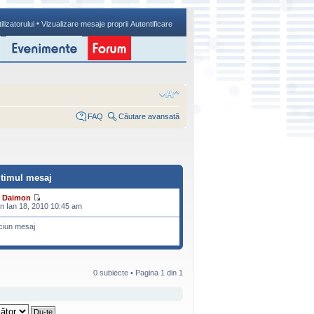
•
ilizatorului
Vizualizare mesaje proprii
Autentificare
FAQ
Căutare avansată
ltimul mesaj
e
Daimon
n Ian 18, 2010 10:45 am
ciun mesaj
0 subiecte • Pagina
1
din
1