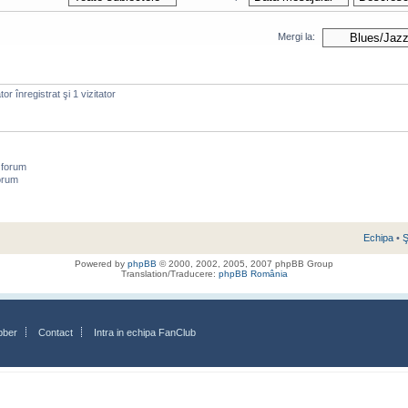
Mergi la:
or înregistrat şi 1 vizitator
 forum
orum
Echipa
•
Ş
Powered by
phpBB
© 2000, 2002, 2005, 2007 phpBB Group
Translation/Traducere:
phpBB România
bber
Contact
Intra in echipa FanClub