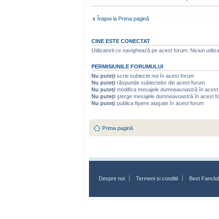
Înapoi la Prima pagină
CINE ESTE CONECTAT
Utilizatorii ce navighează pe acest forum: Niciun utilizat
PERMISIUNILE FORUMULUI
Nu puteţi
scrie subiecte noi în acest forum
Nu puteţi
răspunde subiectelor din acest forum
Nu puteţi
modifica mesajele dumneavoastră în acest
Nu puteţi
şterge mesajele dumneavoastră în acest f
Nu puteţi
publica fişiere ataşate în acest forum
Prima pagină
Despre noi
Termeni si conditii
Best Fanclu