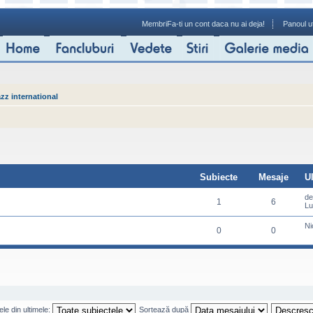
Membri
Fa-ti un cont daca nu ai deja!
Panoul ut
zz international
Subiecte
Mesaje
U
d
1
6
Lu
Ni
0
0
le din ultimele:
Sortează după