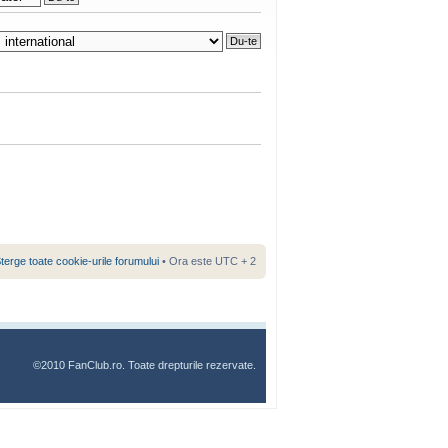
terge toate cookie-urile forumului
• Ora este UTC + 2
©2010 FanClub.ro. Toate drepturile rezervate.