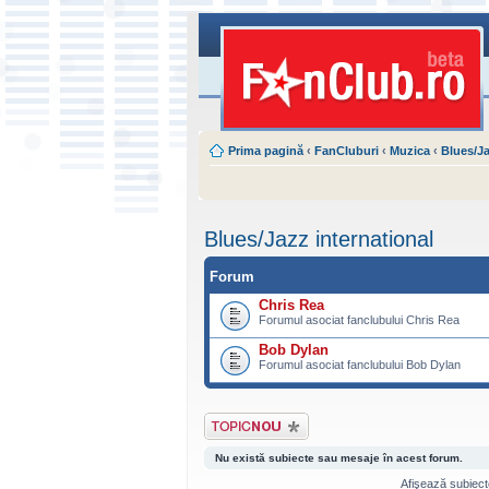
Prima pagină
‹
FanCluburi
‹
Muzica
‹
Blues/Ja
Blues/Jazz international
Forum
Chris Rea
Forumul asociat fanclubului Chris Rea
Bob Dylan
Forumul asociat fanclubului Bob Dylan
Scrie un subiect
nou
Nu există subiecte sau mesaje în acest forum.
Afişează subiecte