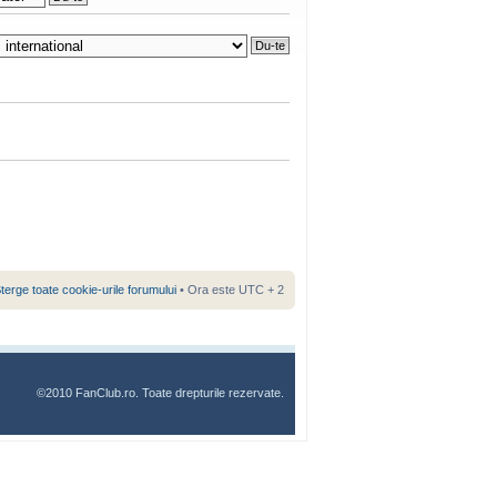
terge toate cookie-urile forumului
• Ora este UTC + 2
©2010 FanClub.ro. Toate drepturile rezervate.