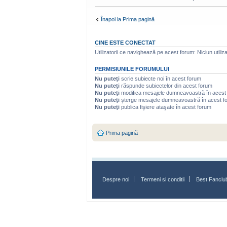
Înapoi la Prima pagină
CINE ESTE CONECTAT
Utilizatorii ce navighează pe acest forum: Niciun utilizat
PERMISIUNILE FORUMULUI
Nu puteţi
scrie subiecte noi în acest forum
Nu puteţi
răspunde subiectelor din acest forum
Nu puteţi
modifica mesajele dumneavoastră în acest
Nu puteţi
şterge mesajele dumneavoastră în acest f
Nu puteţi
publica fişiere ataşate în acest forum
Prima pagină
Despre noi
Termeni si conditii
Best Fanclu