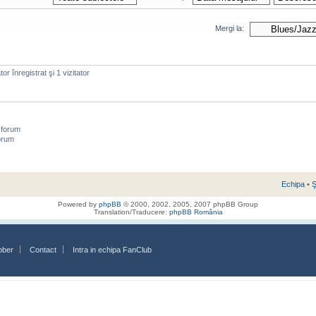
Mergi la:
or înregistrat şi 1 vizitator
 forum
orum
Echipa
•
Ş
Powered by
phpBB
© 2000, 2002, 2005, 2007 phpBB Group
Translation/Traducere:
phpBB România
bber
Contact
Intra in echipa FanClub