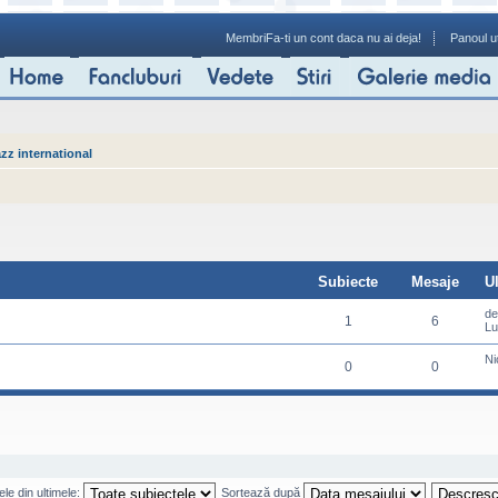
Membri
Fa-ti un cont daca nu ai deja!
Panoul ut
zz international
Subiecte
Mesaje
U
d
1
6
Lu
Ni
0
0
le din ultimele:
Sortează după