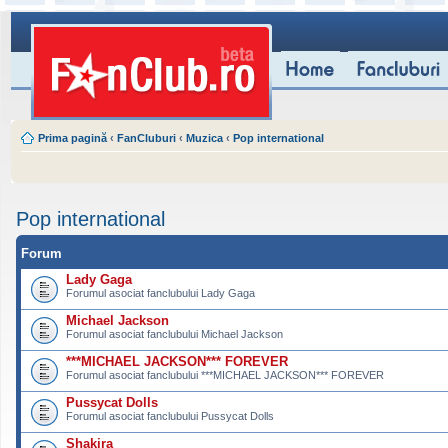
Prima pagină
‹
FanCluburi
‹
Muzica
‹
Pop international
Pop international
Forum
Lady Gaga
Forumul asociat fanclubului Lady Gaga
Michael Jackson
Forumul asociat fanclubului Michael Jackson
***MICHAEL JACKSON*** FOREVER
Forumul asociat fanclubului ***MICHAEL JACKSON*** FOREVER
Pussycat Dolls
Forumul asociat fanclubului Pussycat Dolls
Shakira