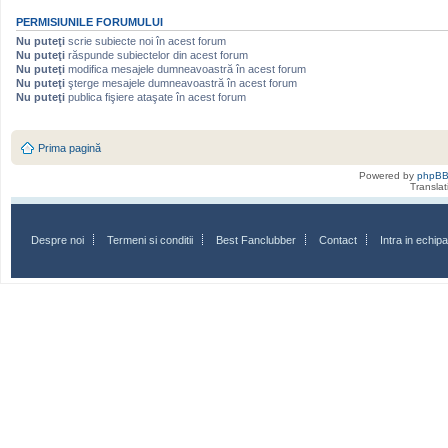
PERMISIUNILE FORUMULUI
Nu puteţi
scrie subiecte noi în acest forum
Nu puteţi
răspunde subiectelor din acest forum
Nu puteţi
modifica mesajele dumneavoastră în acest forum
Nu puteţi
şterge mesajele dumneavoastră în acest forum
Nu puteţi
publica fişiere ataşate în acest forum
Prima pagină
Powered by
phpB
Transla
Despre noi
Termeni si conditii
Best Fanclubber
Contact
Intra in echi