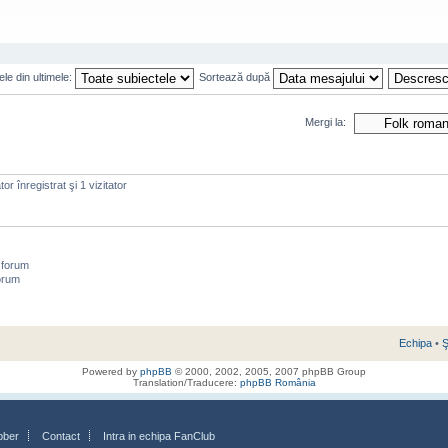
le din ultimele:
Sortează după
Mergi la:
or înregistrat şi 1 vizitator
 forum
orum
Echipa
•
Ş
Powered by
phpBB
© 2000, 2002, 2005, 2007 phpBB Group
Translation/Traducere:
phpBB România
bber
Contact
Intra in echipa FanClub