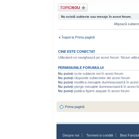
Scrie un subiect
nou
Nu există subiecte sau mesaje în acest forum.
Afişează subiecte
Înapoi la Prima pagină
CINE ESTE CONECTAT
Utilizatorii ce navighează pe acest forum: Niciun utilizat
PERMISIUNILE FORUMULUI
Nu puteţi
scrie subiecte noi în acest forum
Nu puteţi
răspunde subiectelor din acest forum
Nu puteţi
modifica mesajele dumneavoastră în acest
Nu puteţi
şterge mesajele dumneavoastră în acest f
Nu puteţi
publica fişiere ataşate în acest forum
Prima pagină
Despre noi
Termeni si conditii
Best Fanclu