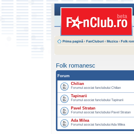
Prima pagină
‹
FanCluburi
‹
Muzica
‹
Folk ro
Folk romanesc
Forum
Chilian
Forumul asociat fanclubului Chilian
Tapinarii
Forumul asociat fanclubului Tapinarii
Pavel Stratan
Forumul asociat fanclubului Pavel Stratan
Ada Milea
Forumul asociat fanclubului Ada Milea