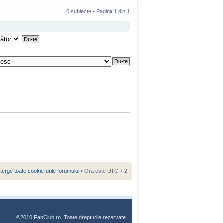
0 subiecte • Pagina
1
din
1
terge toate cookie-urile forumului
• Ora este UTC + 2
©2010 FanClub.ro. Toate drepturile rezervate.