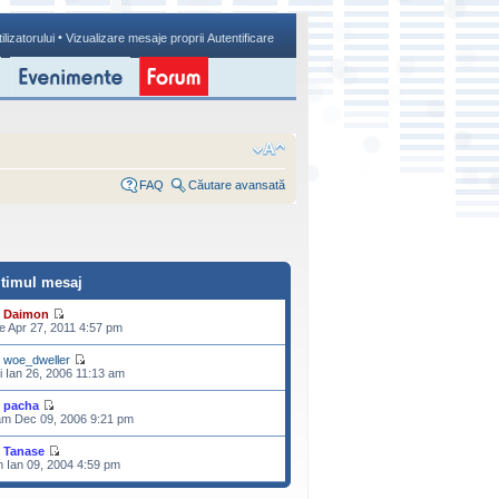
•
ilizatorului
Vizualizare mesaje proprii
Autentificare
FAQ
Căutare avansată
ltimul mesaj
e
Daimon
e Apr 27, 2011 4:57 pm
e
woe_dweller
i Ian 26, 2006 11:13 am
e
pacha
m Dec 09, 2006 9:21 pm
e
Tanase
n Ian 09, 2004 4:59 pm