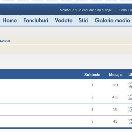
Membri
Fa-ti un cont daca nu ai deja!
Panoul ut
manesc
Subiecte
Mesaje
U
d
1
361
Mi
d
2
438
Jo
d
1
58
Sâ
d
3
41
Vi